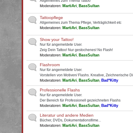
Allgemeines zum Thema Tattoo
MartiAri
BassSultan
Moderatoren:
,
Tattoopflege
Allgemeines zum Thema Pflege, Verträglichkeit etc
MartiAri
BassSultan
Moderatoren:
,
Show your Tattoo!
Nur für angemeldete User.
Zeig Dein Tattoo! Nur gestochenes! No Flash!
MartiAri
BassSultan
Moderatoren:
,
Flashroom
Nur für angemeldete User.
Vorstellen von Motiven/ Flashs. Kreative, Zeichnerische D
MartiAri
BassSultan
Bad*Kitty
Moderatoren:
,
,
Professionelle Flashs
Nur für angemeldete User.
Der Bereich für Professionell gezeichneten Flashs
MartiAri
BassSultan
Bad*Kitty
Moderatoren:
,
,
Literatur und andere Medien
Bücher, DVDs, Dokumentationsfilme...
MartiAri
BassSultan
Moderatoren:
,