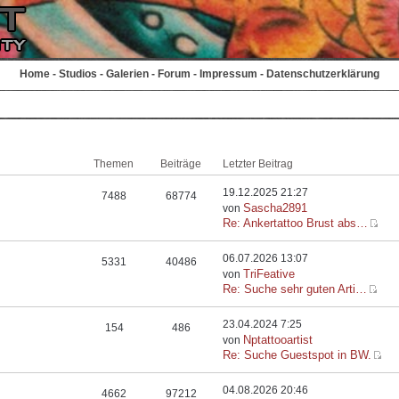
Home
-
Studios
-
Galerien
-
Forum
-
Impressum
-
Datenschutzerklärung
Themen
Beiträge
Letzter Beitrag
19.12.2025 21:27
7488
68774
Sascha2891
von
Re: Ankertattoo Brust abs…
06.07.2026 13:07
5331
40486
TriFeative
von
Re: Suche sehr guten Arti…
23.04.2024 7:25
154
486
Nptattooartist
von
Re: Suche Guestspot in BW.
04.08.2026 20:46
4662
97212