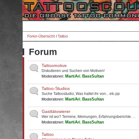
Foren-Übersicht
Tattoo
Forum
Tattoomotive
Diskutieren und Suchen von Motiven!
MartiAri
BassSultan
Moderatoren:
,
Tattoo-Studios
Suche Tattoostudio, Was haltet ihr von... etc.pp
MartiAri
BassSultan
Moderatoren:
,
Gasttätowierer
Wer ist wo? Termine, Meinungen, Erfahrungsberichte….
MartiAri
BassSultan
Moderatoren:
,
Tattoo