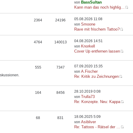
BassSultan
von
Kann man das noch highlig…
05.08.2026 11:08
2364
24196
Smoone
von
Rave mit frischem Tattoo?
04.08.2026 14:51
4764
140013
Knorkell
von
Cover Up entfernen lassen
07.09.2020 15:35
555
7347
A.Fischer
von
iskussionen.
Re: Kritik zu Zeichnungen
28.10.2019 0:08
164
8456
Trulla73
von
Re: Konzepte. Neu: Kappa
18.06.2025 5:09
68
831
Asibliver
von
Re: Tattoos - Rätsel der …