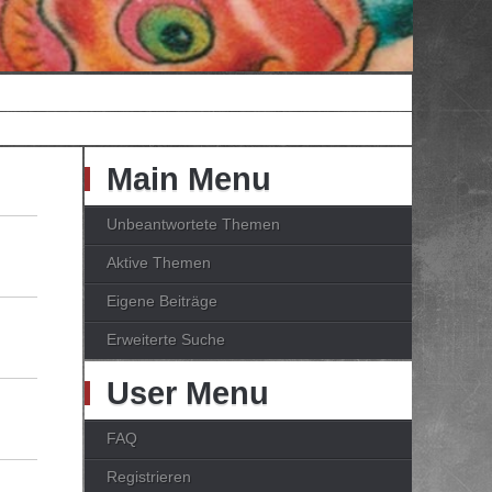
Main Menu
Unbeantwortete Themen
Aktive Themen
Eigene Beiträge
Erweiterte Suche
User Menu
FAQ
Registrieren