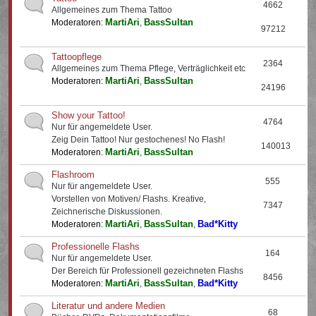
4662
Allgemeines zum Thema Tattoo
MartiAri
BassSultan
Moderatoren:
,
97212
Tattoopflege
2364
Allgemeines zum Thema Pflege, Verträglichkeit etc
MartiAri
BassSultan
Moderatoren:
,
24196
Show your Tattoo!
4764
Nur für angemeldete User.
Zeig Dein Tattoo! Nur gestochenes! No Flash!
140013
MartiAri
BassSultan
Moderatoren:
,
Flashroom
555
Nur für angemeldete User.
Vorstellen von Motiven/ Flashs. Kreative,
7347
Zeichnerische Diskussionen.
MartiAri
BassSultan
Bad*Kitty
Moderatoren:
,
,
Professionelle Flashs
164
Nur für angemeldete User.
Der Bereich für Professionell gezeichneten Flashs
8456
MartiAri
BassSultan
Bad*Kitty
Moderatoren:
,
,
Literatur und andere Medien
68