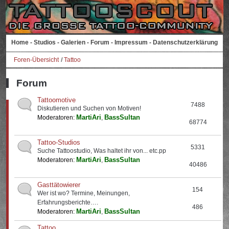
Home
-
Studios
-
Galerien
-
Forum
-
Impressum
-
Datenschutzerklärung
Foren-Übersicht
Tattoo
Forum
Tattoomotive
7488
Diskutieren und Suchen von Motiven!
MartiAri
BassSultan
Moderatoren:
,
68774
Tattoo-Studios
5331
Suche Tattoostudio, Was haltet ihr von... etc.pp
MartiAri
BassSultan
Moderatoren:
,
40486
Gasttätowierer
154
Wer ist wo? Termine, Meinungen,
Erfahrungsberichte….
486
MartiAri
BassSultan
Moderatoren:
,
Tattoo