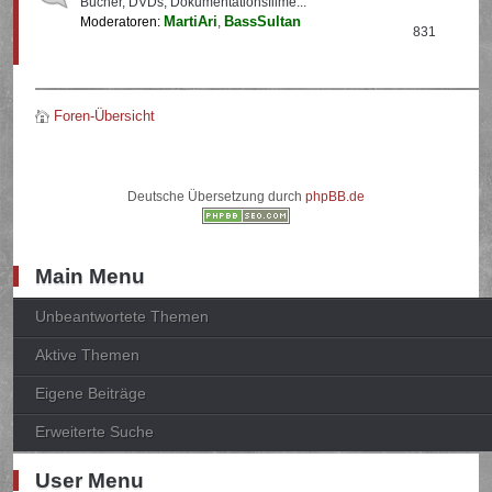
Bücher, DVDs, Dokumentationsfilme...
MartiAri
BassSultan
Moderatoren:
,
831
Foren-Übersicht
Deutsche Übersetzung durch
phpBB.de
Main Menu
Unbeantwortete Themen
Aktive Themen
Eigene Beiträge
Erweiterte Suche
User Menu