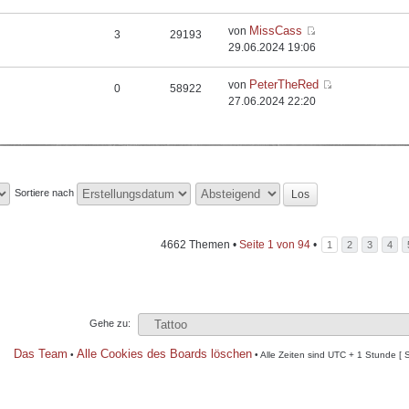
MissCass
von
3
29193
29.06.2024 19:06
PeterTheRed
von
0
58922
27.06.2024 22:20
Sortiere nach
4662 Themen •
Seite
1
von
94
•
1
2
3
4
Gehe zu:
Das Team
Alle Cookies des Boards löschen
•
• Alle Zeiten sind UTC + 1 Stunde [ 