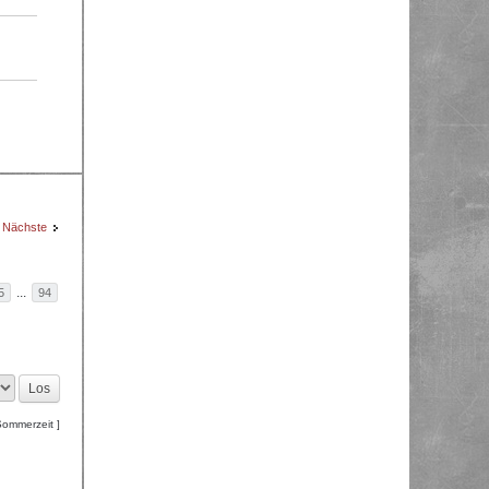
Nächste
...
5
94
Sommerzeit ]