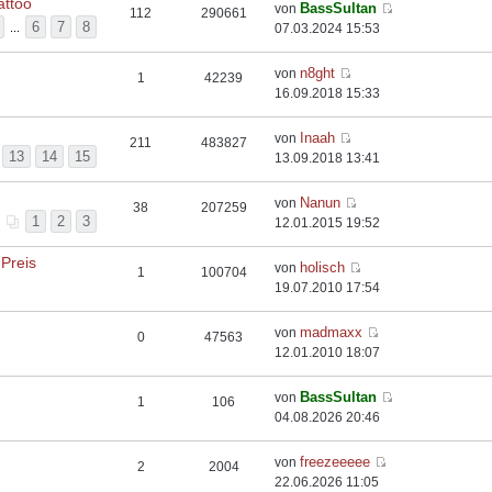
attoo
BassSultan
von
112
290661
6
7
8
...
07.03.2024 15:53
n8ght
von
1
42239
16.09.2018 15:33
Inaah
von
211
483827
13
14
15
13.09.2018 13:41
Nanun
von
38
207259
1
2
3
12.01.2015 19:52
Preis
holisch
von
1
100704
19.07.2010 17:54
madmaxx
von
0
47563
12.01.2010 18:07
BassSultan
von
1
106
04.08.2026 20:46
freezeeeee
von
2
2004
22.06.2026 11:05