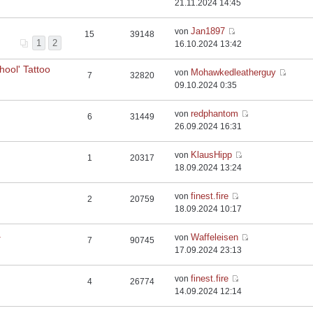
21.11.2024 14:45
Jan1897
von
15
39148
1
2
16.10.2024 13:42
hool' Tattoo
Mohawkedleatherguy
von
7
32820
09.10.2024 0:35
redphantom
von
6
31449
26.09.2024 16:31
KlausHipp
von
1
20317
18.09.2024 13:24
finest.fire
von
2
20759
18.09.2024 10:17
.
Waffeleisen
von
7
90745
17.09.2024 23:13
finest.fire
von
4
26774
14.09.2024 12:14