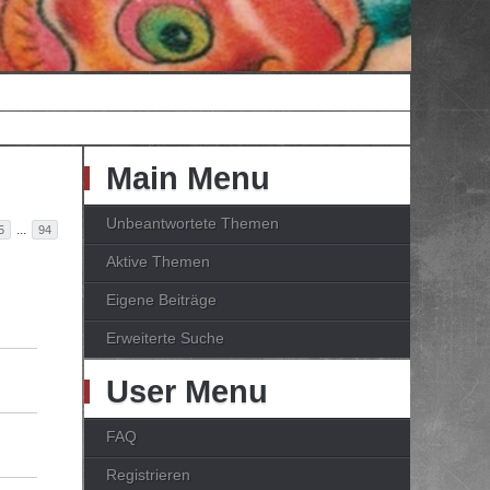
Main Menu
Unbeantwortete Themen
...
5
94
Aktive Themen
Eigene Beiträge
Erweiterte Suche
User Menu
FAQ
Registrieren