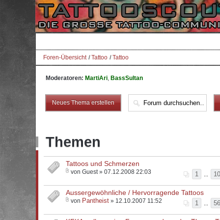
Foren-Übersicht
Tattoo
Tattoo
Moderatoren:
MartiAri
,
BassSultan
Neues Thema erstellen
Themen
Tattoos und Schmerzen
von Guest » 07.12.2008 22:03
1
1
...
Aussergewöhnliche / Hervorragende Tattoos
Pantheist
von
» 12.10.2007 11:52
1
5
...