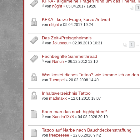
KFKA - allgemeine Fragen rund um das Thema T
n8ght
von
» 05.04.2017 19:26
1
KFKA - kurze Frage, kurze Antwort
n8ght
von
» 05.04.2017 19:24
Das Zeit-/Preisgeheimnis
Jolubegu
von
» 02.09.2010 10:31
1
...
Fachbegriffe Sammelthread
Nanun
von
» 06.12.2012 12:10
Was kostet dieses Tattoo? wie komme ich an den 
Tuempel
von
» 20.02.2008 14:49
Inhaltsverzeichnis Tattoo
madmaxx
von
» 12.01.2010 18:07
Kann man das noch highlighten?
Sandra1378
von
» 04.08.2026 20:19
Tattoo auf Narbe nach Bauchdeckenstraffung
freezeeeee
von
» 22.06.2026 9:42