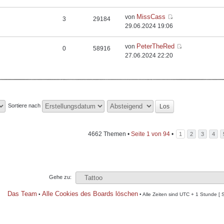
MissCass
von
3
29184
29.06.2024 19:06
PeterTheRed
von
0
58916
27.06.2024 22:20
Sortiere nach
4662 Themen •
Seite
1
von
94
•
1
2
3
4
Gehe zu:
Das Team
Alle Cookies des Boards löschen
•
• Alle Zeiten sind UTC + 1 Stunde [ 