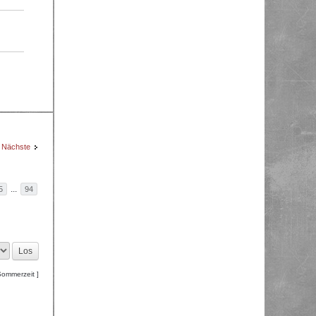
Nächste
...
5
94
Sommerzeit ]