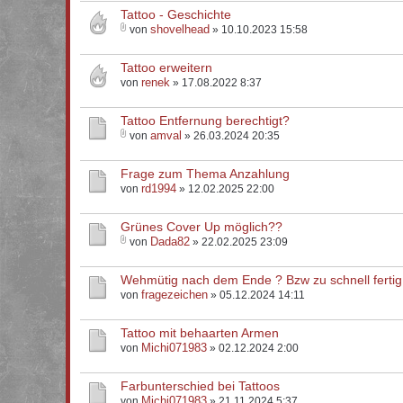
Tattoo - Geschichte
shovelhead
von
» 10.10.2023 15:58
Tattoo erweitern
renek
von
» 17.08.2022 8:37
Tattoo Entfernung berechtigt?
amval
von
» 26.03.2024 20:35
Frage zum Thema Anzahlung
rd1994
von
» 12.02.2025 22:00
Grünes Cover Up möglich??
Dada82
von
» 22.02.2025 23:09
Wehmütig nach dem Ende ? Bzw zu schnell fertig 
fragezeichen
von
» 05.12.2024 14:11
Tattoo mit behaarten Armen
Michi071983
von
» 02.12.2024 2:00
Farbunterschied bei Tattoos
Michi071983
von
» 21.11.2024 5:37