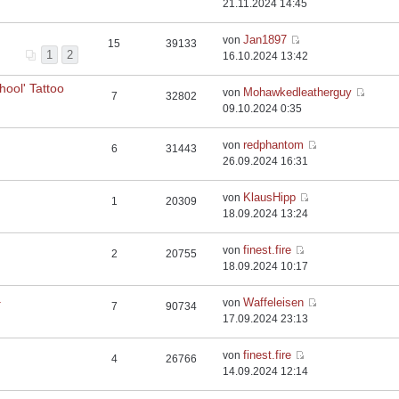
21.11.2024 14:45
Jan1897
von
15
39133
1
2
16.10.2024 13:42
hool' Tattoo
Mohawkedleatherguy
von
7
32802
09.10.2024 0:35
redphantom
von
6
31443
26.09.2024 16:31
KlausHipp
von
1
20309
18.09.2024 13:24
finest.fire
von
2
20755
18.09.2024 10:17
.
Waffeleisen
von
7
90734
17.09.2024 23:13
finest.fire
von
4
26766
14.09.2024 12:14