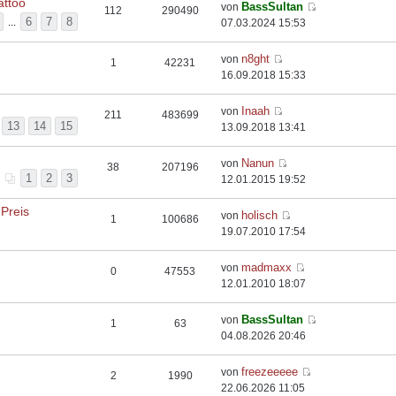
attoo
BassSultan
von
112
290490
6
7
8
...
07.03.2024 15:53
n8ght
von
1
42231
16.09.2018 15:33
Inaah
von
211
483699
13
14
15
13.09.2018 13:41
Nanun
von
38
207196
1
2
3
12.01.2015 19:52
Preis
holisch
von
1
100686
19.07.2010 17:54
madmaxx
von
0
47553
12.01.2010 18:07
BassSultan
von
1
63
04.08.2026 20:46
freezeeeee
von
2
1990
22.06.2026 11:05