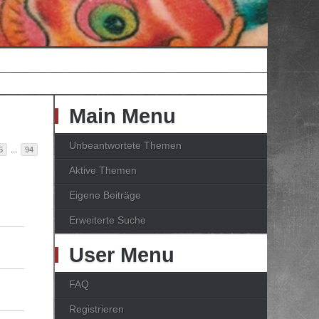
Main Menu
Unbeantwortete Themen
...
5
94
Aktive Themen
Eigene Beiträge
Erweiterte Suche
User Menu
FAQ
Registrieren