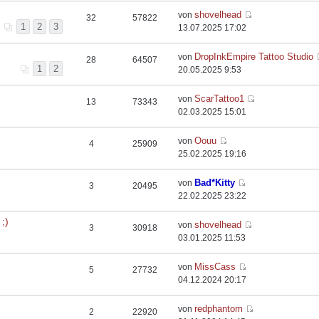
shovelhead
von
32
57822
1
2
3
13.07.2025 17:02
DropInkEmpire Tattoo Studio
von
28
64507
1
2
20.05.2025 9:53
ScarTattoo1
von
13
73343
02.03.2025 15:01
Oouu
von
4
25909
25.02.2025 19:16
Bad*Kitty
von
3
20495
22.02.2025 23:22
;)
shovelhead
von
3
30918
03.01.2025 11:53
MissCass
von
5
27732
04.12.2024 20:17
redphantom
von
2
22920