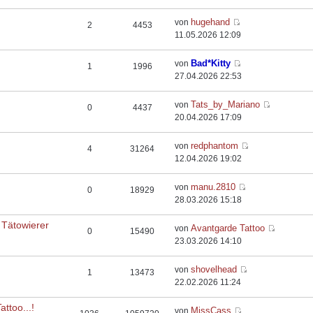
hugehand
von
2
4453
11.05.2026 12:09
Bad*Kitty
von
1
1996
27.04.2026 22:53
Tats_by_Mariano
von
0
4437
20.04.2026 17:09
redphantom
von
4
31264
12.04.2026 19:02
manu.2810
von
0
18929
28.03.2026 15:18
 Tätowierer
Avantgarde Tattoo
von
0
15490
23.03.2026 14:10
shovelhead
von
1
13473
22.02.2026 11:24
ttoo...!
MissCass
von