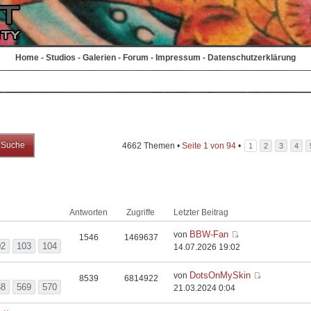
Home
-
Studios
-
Galerien
-
Forum
-
Impressum
-
Datenschutzerklärung
4662 Themen •
Seite
1
von
94
•
1
2
3
4
Antworten
Zugriffe
Letzter Beitrag
BBW-Fan
von
1546
1469637
02
103
104
14.07.2026 19:02
DotsOnMySkin
von
8539
6814922
68
569
570
21.03.2024 0:04