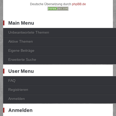
Deutsche Übersetzung durch
phpBB.de
Main Menu
Unbeantwortete Themen
Aktive Themen
Eigene Beiträge
Erweiterte Suche
User Menu
FAQ
Registrieren
Anmelden
Anmelden