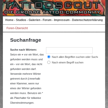
Home
-
Studios
-
Galerien
-
Forum
-
Impressum
-
Datenschutzerklärung
Foren-Übersicht
Suchanfrage
Suche nach Wörtern:
Setze ein
+
vor ein Wort, das
Nach allen Begriffen suchen oder Suche wie a
gefunden werden muss und
Nach einem Begriff suchen
ein
-
vor ein Wort, das nicht
gefunden werden darf.
Verwende mehrere Wörter
getrennt durch
|
innerhalb
einer Klammer, wenn nur
eines der Wörter gefunden
werden muss. Benutze ein *
als Platzhalter für teilweise
Übereinstimmungen.