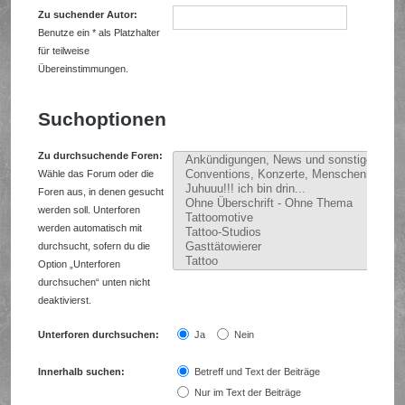
Zu suchender Autor:
Benutze ein * als Platzhalter
für teilweise
Übereinstimmungen.
Suchoptionen
Zu durchsuchende Foren:
Wähle das Forum oder die
Foren aus, in denen gesucht
werden soll. Unterforen
werden automatisch mit
durchsucht, sofern du die
Option „Unterforen
durchsuchen“ unten nicht
deaktivierst.
Unterforen durchsuchen:
Ja
Nein
Innerhalb suchen:
Betreff und Text der Beiträge
Nur im Text der Beiträge