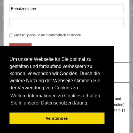
Mich bei jedem Besuch automatisch anmelden
Um unsere Webseite für Sie optimal zu
gestalten und fortlaufend verbessern zu
Ändere Schriftgröße
können, verwenden wir Cookies. Durch die
weitere Nutzung der Webseite stimmen Sie
der Verwendung von Cookies zu.
Wer ist online?
Weitere Informationen zu Cookies erhalten
Insgesamt sind
616
Besucher online: 3 registrierte, 0 unsichtbare und
Sie in unserer Datenschutzerklärung
613 Gäste (basierend auf den aktiven Besuchern der letzten 5 Minuten)
Der Besucherrekord liegt bei
22108
Besuchern, die am 13.04.2026 0:17
gleichzeitig online waren.
Verstanden
Mitglieder:
Das Tobi
,
Google [Bot]
,
Google Adsense [Bot]