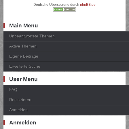
Deutsche Übersetzung durch
phpBB.de
Main Menu
Unbeantwortete Themen
Aktive Themen
Eigene Beiträge
Erweiterte Suche
User Menu
FAQ
Registrieren
Anmelden
Anmelden