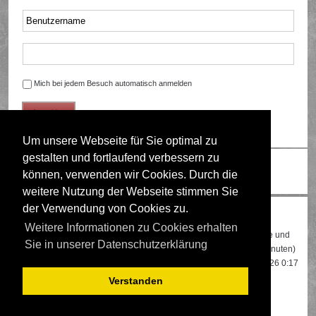
Mich bei jedem Besuch automatisch anmelden
Um unsere Webseite für Sie optimal zu
gestalten und fortlaufend verbessern zu
Ändere Schriftgröße
können, verwenden wir Cookies. Durch die
weitere Nutzung der Webseite stimmen Sie
der Verwendung von Cookies zu.
Wer ist online?
Weitere Informationen zu Cookies erhalten
Insgesamt sind
523
Besucher online: 1 registrierter, 0 unsichtbare und
Sie in unserer Datenschutzerklärung
522 Gäste (basierend auf den aktiven Besuchern der letzten 5 Minuten)
Der Besucherrekord liegt bei
22108
Besuchern, die am 13.04.2026 0:17
gleichzeitig online waren.
Verstanden
Mitglieder:
Google [Bot]