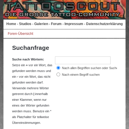
Home
-
Studios
-
Galerien
-
Forum
-
Impressum
-
Datenschutzerklärung
Foren-Übersicht
Suchanfrage
Suche nach Wörtern:
Setze ein
+
vor ein Wort, das
Nach allen Begriffen suchen oder Suche wie a
gefunden werden muss und
Nach einem Begriff suchen
ein
-
vor ein Wort, das nicht
gefunden werden darf.
Verwende mehrere Wörter
getrennt durch
|
innerhalb
einer Klammer, wenn nur
eines der Wörter gefunden
werden muss. Benutze ein *
als Platzhalter für teilweise
Übereinstimmungen.