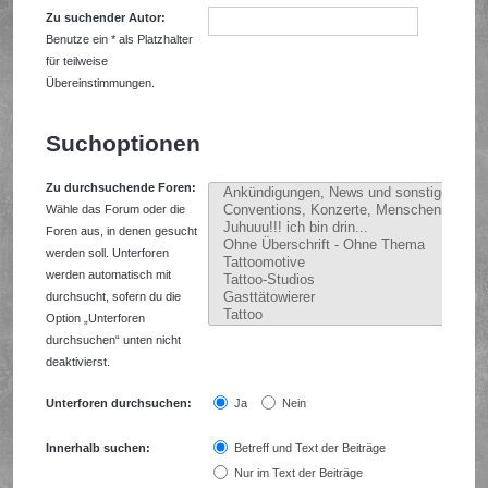
Zu suchender Autor:
Benutze ein * als Platzhalter
für teilweise
Übereinstimmungen.
Suchoptionen
Zu durchsuchende Foren:
Wähle das Forum oder die
Foren aus, in denen gesucht
werden soll. Unterforen
werden automatisch mit
durchsucht, sofern du die
Option „Unterforen
durchsuchen“ unten nicht
deaktivierst.
Unterforen durchsuchen:
Ja
Nein
Innerhalb suchen:
Betreff und Text der Beiträge
Nur im Text der Beiträge