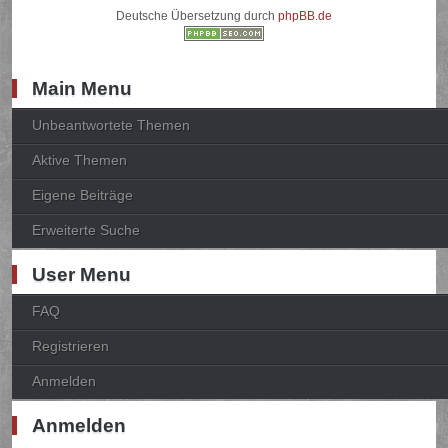
Deutsche Übersetzung durch
phpBB.de
Main Menu
Unbeantwortete Themen
Aktive Themen
Eigene Beiträge
Erweiterte Suche
User Menu
FAQ
Registrieren
Anmelden
Anmelden