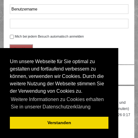
Mich bei jedem Besuch automatisch anmelden
Um unsere Webseite für Sie optimal zu
gestalten und fortlaufend verbessern zu
Ändere Schriftgröße
können, verwenden wir Cookies. Durch die
weitere Nutzung der Webseite stimmen Sie
der Verwendung von Cookies zu.
Wer ist online?
Weitere Informationen zu Cookies erhalten
Insgesamt sind
507
Besucher online: 2 registrierte, 0 unsichtbare und
Sie in unserer Datenschutzerklärung
505 Gäste (basierend auf den aktiven Besuchern der letzten 5 Minuten)
Der Besucherrekord liegt bei
22108
Besuchern, die am 13.04.2026 0:17
gleichzeitig online waren.
Verstanden
Mitglieder:
Google [Bot]
,
Google Adsense [Bot]