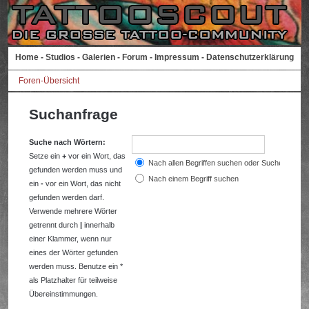
Home
-
Studios
-
Galerien
-
Forum
-
Impressum
-
Datenschutzerklärung
Foren-Übersicht
Suchanfrage
Suche nach Wörtern:
Setze ein
+
vor ein Wort, das
Nach allen Begriffen suchen oder Suche wie a
gefunden werden muss und
Nach einem Begriff suchen
ein
-
vor ein Wort, das nicht
gefunden werden darf.
Verwende mehrere Wörter
getrennt durch
|
innerhalb
einer Klammer, wenn nur
eines der Wörter gefunden
werden muss. Benutze ein *
als Platzhalter für teilweise
Übereinstimmungen.