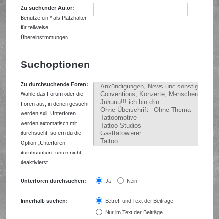
Zu suchender Autor:
Benutze ein * als Platzhalter
für teilweise
Übereinstimmungen.
Suchoptionen
Zu durchsuchende Foren:
Wähle das Forum oder die
Foren aus, in denen gesucht
werden soll. Unterforen
werden automatisch mit
durchsucht, sofern du die
Option „Unterforen
durchsuchen“ unten nicht
deaktivierst.
Unterforen durchsuchen:
Ja
Nein
Innerhalb suchen:
Betreff und Text der Beiträge
Nur im Text der Beiträge