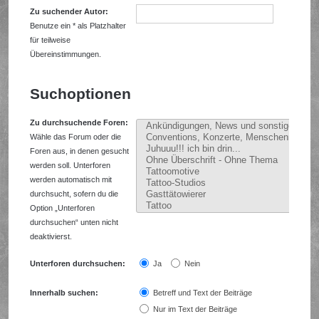
Zu suchender Autor:
Benutze ein * als Platzhalter
für teilweise
Übereinstimmungen.
Suchoptionen
Zu durchsuchende Foren:
Wähle das Forum oder die
Foren aus, in denen gesucht
werden soll. Unterforen
werden automatisch mit
durchsucht, sofern du die
Option „Unterforen
durchsuchen“ unten nicht
deaktivierst.
Unterforen durchsuchen:
Ja
Nein
Innerhalb suchen:
Betreff und Text der Beiträge
Nur im Text der Beiträge