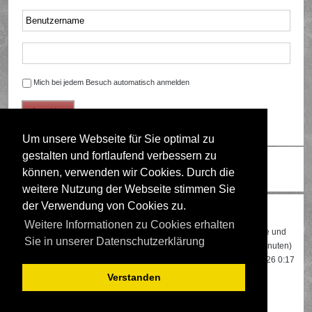
Mich bei jedem Besuch automatisch anmelden
Um unsere Webseite für Sie optimal zu
gestalten und fortlaufend verbessern zu
Ändere Schriftgröße
können, verwenden wir Cookies. Durch die
weitere Nutzung der Webseite stimmen Sie
der Verwendung von Cookies zu.
Wer ist online?
Weitere Informationen zu Cookies erhalten
Insgesamt sind
493
Besucher online: 1 registrierter, 0 unsichtbare und
Sie in unserer Datenschutzerklärung
492 Gäste (basierend auf den aktiven Besuchern der letzten 5 Minuten)
Der Besucherrekord liegt bei
22108
Besuchern, die am 13.04.2026 0:17
gleichzeitig online waren.
Verstanden
Mitglieder:
Google [Bot]