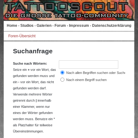
Home
-
Studios
-
Galerien
-
Forum
-
Impressum
-
Datenschutzerklärung
Foren-Übersicht
Suchanfrage
Suche nach Wörtern:
Setze ein
+
vor ein Wort, das
Nach allen Begriffen suchen oder Suche wie a
gefunden werden muss und
Nach einem Begriff suchen
ein
-
vor ein Wort, das nicht
gefunden werden darf.
Verwende mehrere Wörter
getrennt durch
|
innerhalb
einer Klammer, wenn nur
eines der Wörter gefunden
werden muss. Benutze ein *
als Platzhalter für teilweise
Übereinstimmungen.