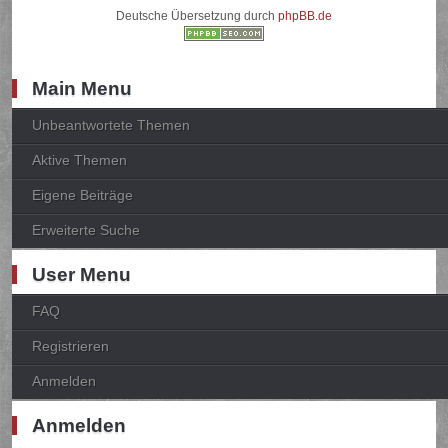
Deutsche Übersetzung durch
phpBB.de
Main Menu
Unbeantwortete Themen
Aktive Themen
Eigene Beiträge
Erweiterte Suche
User Menu
FAQ
Registrieren
Anmelden
Anmelden