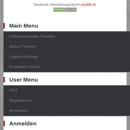
Deutsche Übersetzung durch
phpBB.de
Main Menu
Unbeantwortete Themen
Aktive Themen
Eigene Beiträge
Erweiterte Suche
User Menu
FAQ
Registrieren
Anmelden
Anmelden