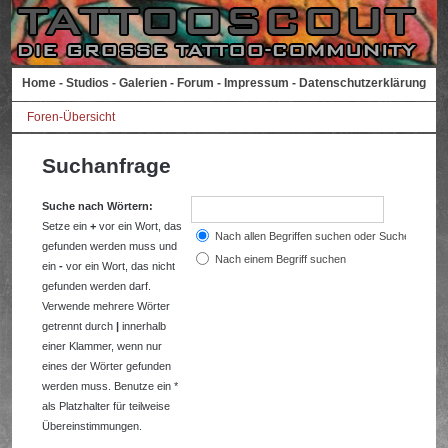
Home
-
Studios
-
Galerien
-
Forum
-
Impressum
-
Datenschutzerklärung
Foren-Übersicht
Suchanfrage
Suche nach Wörtern:
Setze ein
+
vor ein Wort, das
Nach allen Begriffen suchen oder Suche wie a
gefunden werden muss und
Nach einem Begriff suchen
ein
-
vor ein Wort, das nicht
gefunden werden darf.
Verwende mehrere Wörter
getrennt durch
|
innerhalb
einer Klammer, wenn nur
eines der Wörter gefunden
werden muss. Benutze ein *
als Platzhalter für teilweise
Übereinstimmungen.