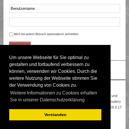
Mich bei jedem Besuch automatisch anmelden
Um unsere Webseite für Sie optimal zu
gestalten und fortlaufend verbessern zu
Ändere Schriftgröße
können, verwenden wir Cookies. Durch die
weitere Nutzung der Webseite stimmen Sie
der Verwendung von Cookies zu.
Wer ist online?
Weitere Informationen zu Cookies erhalten
Insgesamt sind
538
Besucher online: 3 registrierte, 0 unsichtbare und
Sie in unserer Datenschutzerklärung
535 Gäste (basierend auf den aktiven Besuchern der letzten 5 Minuten)
Der Besucherrekord liegt bei
22108
Besuchern, die am 13.04.2026 0:17
gleichzeitig online waren.
Verstanden
Mitglieder:
Google [Bot]
,
Google Adsense [Bot]
,
Pizza0406