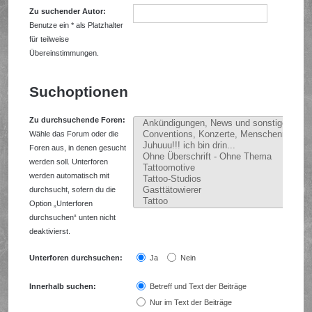
Zu suchender Autor:
Benutze ein * als Platzhalter
für teilweise
Übereinstimmungen.
Suchoptionen
Zu durchsuchende Foren:
Wähle das Forum oder die
Foren aus, in denen gesucht
werden soll. Unterforen
werden automatisch mit
durchsucht, sofern du die
Option „Unterforen
durchsuchen“ unten nicht
deaktivierst.
Unterforen durchsuchen:
Ja
Nein
Innerhalb suchen:
Betreff und Text der Beiträge
Nur im Text der Beiträge