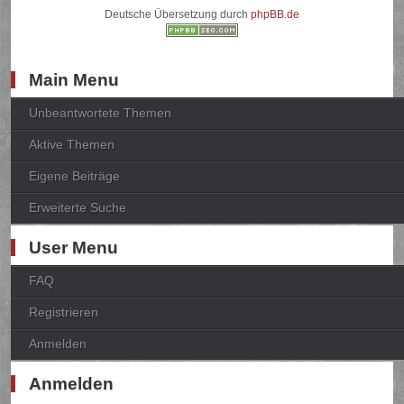
Deutsche Übersetzung durch
phpBB.de
Main Menu
Unbeantwortete Themen
Aktive Themen
Eigene Beiträge
Erweiterte Suche
User Menu
FAQ
Registrieren
Anmelden
Anmelden