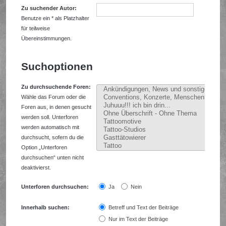
Zu suchender Autor:
Benutze ein * als Platzhalter
für teilweise
Übereinstimmungen.
Suchoptionen
Zu durchsuchende Foren:
Wähle das Forum oder die
Foren aus, in denen gesucht
werden soll. Unterforen
werden automatisch mit
durchsucht, sofern du die
Option „Unterforen
durchsuchen“ unten nicht
deaktivierst.
Unterforen durchsuchen:
Ja
Nein
Innerhalb suchen:
Betreff und Text der Beiträge
Nur im Text der Beiträge