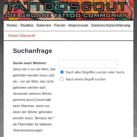
Home
-
Studios
-
Galerien
-
Forum
-
Impressum
-
Datenschutzerklärung
Foren-Übersicht
Suchanfrage
Suche nach Wörtern:
Setze ein
+
vor ein Wort, das
Nach allen Begriffen suchen oder Suche wie a
gefunden werden muss und
Nach einem Begriff suchen
ein
-
vor ein Wort, das nicht
gefunden werden darf.
Verwende mehrere Wörter
getrennt durch
|
innerhalb
einer Klammer, wenn nur
eines der Wörter gefunden
werden muss. Benutze ein *
als Platzhalter für teilweise
Übereinstimmungen.