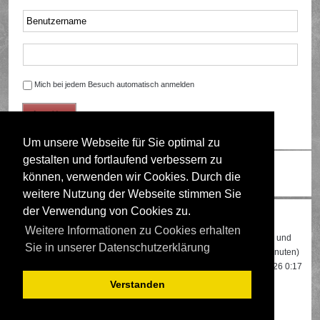
Mich bei jedem Besuch automatisch anmelden
Um unsere Webseite für Sie optimal zu
gestalten und fortlaufend verbessern zu
Ändere Schriftgröße
können, verwenden wir Cookies. Durch die
weitere Nutzung der Webseite stimmen Sie
der Verwendung von Cookies zu.
Wer ist online?
Weitere Informationen zu Cookies erhalten
Insgesamt sind
509
Besucher online: 2 registrierte, 0 unsichtbare und
Sie in unserer Datenschutzerklärung
507 Gäste (basierend auf den aktiven Besuchern der letzten 5 Minuten)
Der Besucherrekord liegt bei
22108
Besuchern, die am 13.04.2026 0:17
gleichzeitig online waren.
Verstanden
Mitglieder:
Google [Bot]
,
Google Adsense [Bot]