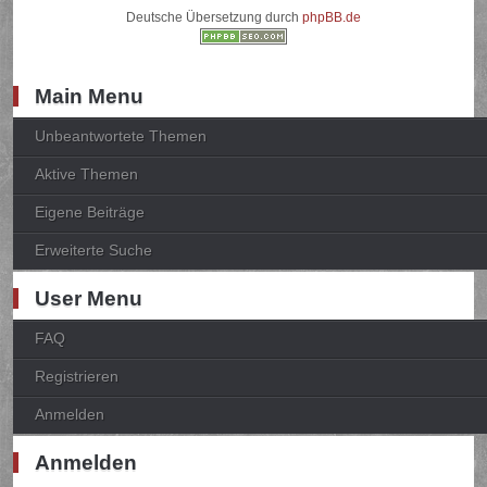
Deutsche Übersetzung durch
phpBB.de
Main Menu
Unbeantwortete Themen
Aktive Themen
Eigene Beiträge
Erweiterte Suche
User Menu
FAQ
Registrieren
Anmelden
Anmelden