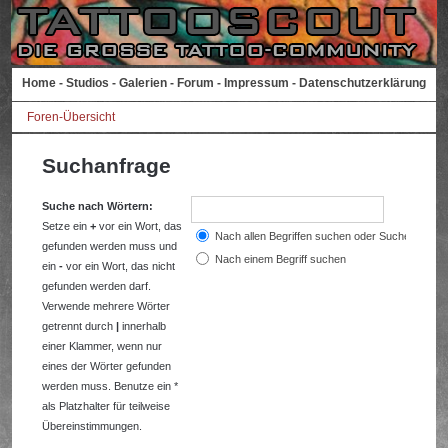
Home
-
Studios
-
Galerien
-
Forum
-
Impressum
-
Datenschutzerklärung
Foren-Übersicht
Suchanfrage
Suche nach Wörtern:
Setze ein
+
vor ein Wort, das
Nach allen Begriffen suchen oder Suche wie a
gefunden werden muss und
Nach einem Begriff suchen
ein
-
vor ein Wort, das nicht
gefunden werden darf.
Verwende mehrere Wörter
getrennt durch
|
innerhalb
einer Klammer, wenn nur
eines der Wörter gefunden
werden muss. Benutze ein *
als Platzhalter für teilweise
Übereinstimmungen.