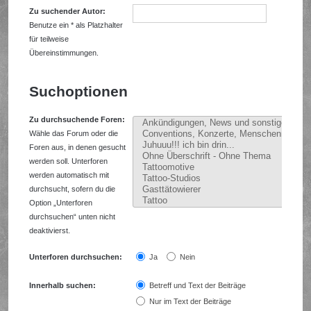
Zu suchender Autor:
Benutze ein * als Platzhalter
für teilweise
Übereinstimmungen.
Suchoptionen
Zu durchsuchende Foren:
Wähle das Forum oder die
Foren aus, in denen gesucht
werden soll. Unterforen
werden automatisch mit
durchsucht, sofern du die
Option „Unterforen
durchsuchen“ unten nicht
deaktivierst.
Unterforen durchsuchen:
Ja
Nein
Innerhalb suchen:
Betreff und Text der Beiträge
Nur im Text der Beiträge