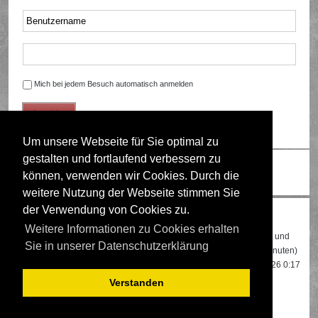
Mich bei jedem Besuch automatisch anmelden
Um unsere Webseite für Sie optimal zu
gestalten und fortlaufend verbessern zu
Ändere Schriftgröße
können, verwenden wir Cookies. Durch die
weitere Nutzung der Webseite stimmen Sie
der Verwendung von Cookies zu.
Wer ist online?
Weitere Informationen zu Cookies erhalten
Insgesamt sind
498
Besucher online: 2 registrierte, 0 unsichtbare und
Sie in unserer Datenschutzerklärung
496 Gäste (basierend auf den aktiven Besuchern der letzten 5 Minuten)
Der Besucherrekord liegt bei
22108
Besuchern, die am 13.04.2026 0:17
gleichzeitig online waren.
Verstanden
Mitglieder:
Google [Bot]
,
Google Adsense [Bot]