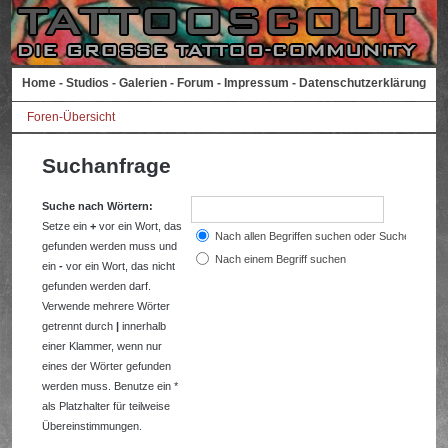
Home
-
Studios
-
Galerien
-
Forum
-
Impressum
-
Datenschutzerklärung
Foren-Übersicht
Suchanfrage
Suche nach Wörtern:
Setze ein
+
vor ein Wort, das
Nach allen Begriffen suchen oder Suche wie a
gefunden werden muss und
Nach einem Begriff suchen
ein
-
vor ein Wort, das nicht
gefunden werden darf.
Verwende mehrere Wörter
getrennt durch
|
innerhalb
einer Klammer, wenn nur
eines der Wörter gefunden
werden muss. Benutze ein *
als Platzhalter für teilweise
Übereinstimmungen.