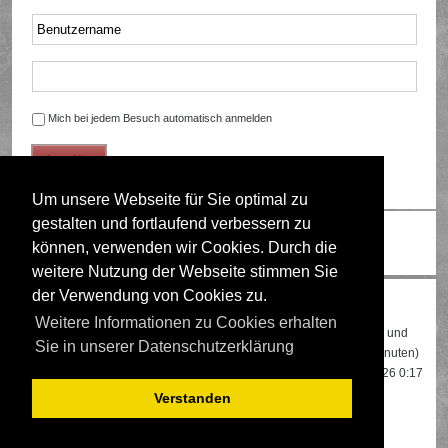
Mich bei jedem Besuch automatisch anmelden
Um unsere Webseite für Sie optimal zu
gestalten und fortlaufend verbessern zu
Ändere Schriftgröße
können, verwenden wir Cookies. Durch die
weitere Nutzung der Webseite stimmen Sie
der Verwendung von Cookies zu.
Wer ist online?
Weitere Informationen zu Cookies erhalten
Insgesamt sind
426
Besucher online: 2 registrierte, 0 unsichtbare und
Sie in unserer Datenschutzerklärung
424 Gäste (basierend auf den aktiven Besuchern der letzten 5 Minuten)
Der Besucherrekord liegt bei
22108
Besuchern, die am 13.04.2026 0:17
gleichzeitig online waren.
Verstanden
Mitglieder:
Google [Bot]
,
Google Adsense [Bot]