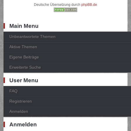
Deutsche Übersetzung durch
phpBB.de
Main Menu
Unbeantwortete Themen
Aktive Themen
Eigene Beiträge
Erweiterte Suche
User Menu
FAQ
Registrieren
Anmelden
Anmelden