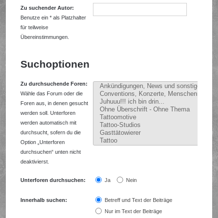
Zu suchender Autor:
Benutze ein * als Platzhalter
für teilweise
Übereinstimmungen.
Suchoptionen
Zu durchsuchende Foren:
Wähle das Forum oder die
Foren aus, in denen gesucht
werden soll. Unterforen
werden automatisch mit
durchsucht, sofern du die
Option „Unterforen
durchsuchen“ unten nicht
deaktivierst.
Unterforen durchsuchen:
Ja
Nein
Innerhalb suchen:
Betreff und Text der Beiträge
Nur im Text der Beiträge