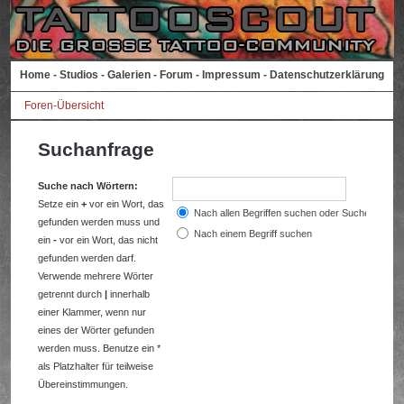
Home
-
Studios
-
Galerien
-
Forum
-
Impressum
-
Datenschutzerklärung
Foren-Übersicht
Suchanfrage
Suche nach Wörtern:
Setze ein
+
vor ein Wort, das
Nach allen Begriffen suchen oder Suche wie a
gefunden werden muss und
Nach einem Begriff suchen
ein
-
vor ein Wort, das nicht
gefunden werden darf.
Verwende mehrere Wörter
getrennt durch
|
innerhalb
einer Klammer, wenn nur
eines der Wörter gefunden
werden muss. Benutze ein *
als Platzhalter für teilweise
Übereinstimmungen.