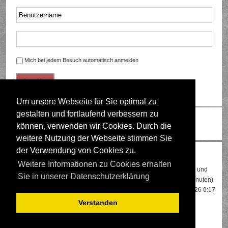
Mich bei jedem Besuch automatisch anmelden
Um unsere Webseite für Sie optimal zu
gestalten und fortlaufend verbessern zu
Ändere Schriftgröße
können, verwenden wir Cookies. Durch die
weitere Nutzung der Webseite stimmen Sie
der Verwendung von Cookies zu.
Wer ist online?
Weitere Informationen zu Cookies erhalten
Insgesamt sind
525
Besucher online: 2 registrierte, 0 unsichtbare und
Sie in unserer Datenschutzerklärung
523 Gäste (basierend auf den aktiven Besuchern der letzten 5 Minuten)
Der Besucherrekord liegt bei
22108
Besuchern, die am 13.04.2026 0:17
gleichzeitig online waren.
Verstanden
Mitglieder:
Google [Bot]
,
Google Adsense [Bot]