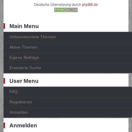
Deutsche Übersetzung durch
phpBB.de
Main Menu
Unbeantwortete Themen
Aktive Themen
Eigene Beiträge
Erweiterte Suche
User Menu
FAQ
Registrieren
Anmelden
Anmelden