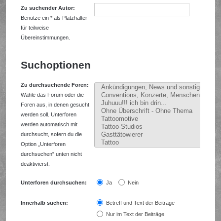
Zu suchender Autor:
Benutze ein * als Platzhalter
für teilweise
Übereinstimmungen.
Suchoptionen
Zu durchsuchende Foren:
Wähle das Forum oder die
Foren aus, in denen gesucht
werden soll. Unterforen
werden automatisch mit
durchsucht, sofern du die
Option „Unterforen
durchsuchen“ unten nicht
deaktivierst.
Unterforen durchsuchen:
Ja
Nein
Innerhalb suchen:
Betreff und Text der Beiträge
Nur im Text der Beiträge