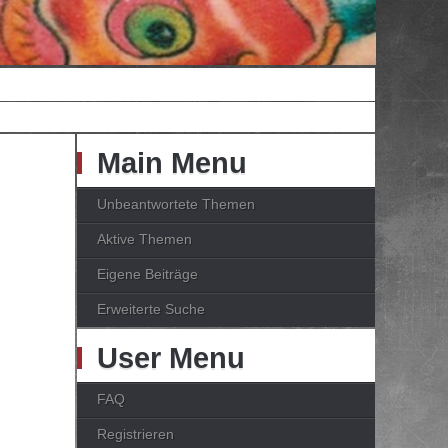
Main Menu
Unbeantwortete Themen
Aktive Themen
Eigene Beiträge
Erweiterte Suche
User Menu
FAQ
Registrieren