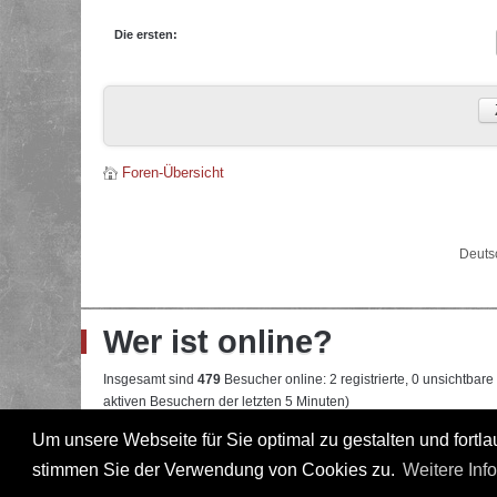
Die ersten:
Foren-Übersicht
Deuts
Wer ist online?
Insgesamt sind
479
Besucher online: 2 registrierte, 0 unsichtbar
aktiven Besuchern der letzten 5 Minuten)
Der Besucherrekord liegt bei
22108
Besuchern, die am 13.04.2026
Um unsere Webseite für Sie optimal zu gestalten und fort
stimmen Sie der Verwendung von Cookies zu.
Weitere Inf
Mitglieder:
Google [Bot]
,
Google Adsense [Bot]