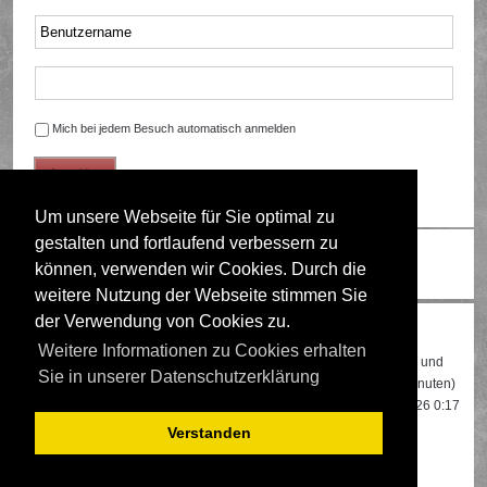
Mich bei jedem Besuch automatisch anmelden
Um unsere Webseite für Sie optimal zu
gestalten und fortlaufend verbessern zu
Ändere Schriftgröße
können, verwenden wir Cookies. Durch die
weitere Nutzung der Webseite stimmen Sie
der Verwendung von Cookies zu.
Wer ist online?
Weitere Informationen zu Cookies erhalten
Insgesamt sind
645
Besucher online: 2 registrierte, 0 unsichtbare und
Sie in unserer Datenschutzerklärung
643 Gäste (basierend auf den aktiven Besuchern der letzten 5 Minuten)
Der Besucherrekord liegt bei
22108
Besuchern, die am 13.04.2026 0:17
gleichzeitig online waren.
Verstanden
Mitglieder:
Google [Bot]
,
Google Adsense [Bot]