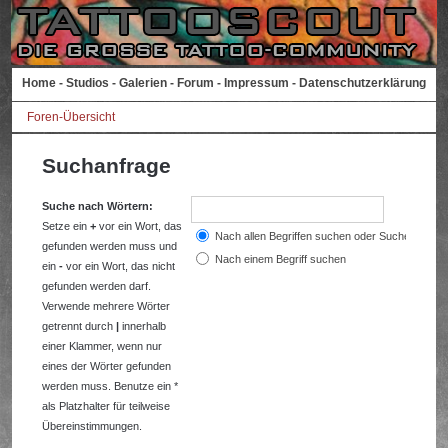
Home
-
Studios
-
Galerien
-
Forum
-
Impressum
-
Datenschutzerklärung
Foren-Übersicht
Suchanfrage
Suche nach Wörtern:
Setze ein
+
vor ein Wort, das
Nach allen Begriffen suchen oder Suche wie a
gefunden werden muss und
Nach einem Begriff suchen
ein
-
vor ein Wort, das nicht
gefunden werden darf.
Verwende mehrere Wörter
getrennt durch
|
innerhalb
einer Klammer, wenn nur
eines der Wörter gefunden
werden muss. Benutze ein *
als Platzhalter für teilweise
Übereinstimmungen.