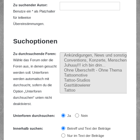
Zu suchender Autor:
Benutze ein * als Platzhalter
für teilweise
Übereinstimmungen.
Suchoptionen
Zu durchsuchende Foren:
Wähle das Forum oder die
Foren aus, in denen gesucht
werden soll. Unterforen
werden automatisch mit
durchsucht, sofern du die
Option „Unterforen
durchsuchen“ unten nicht
deaktivierst.
Unterforen durchsuchen:
Ja
Nein
Innerhalb suchen:
Betreff und Text der Beiträge
Nur im Text der Beiträge