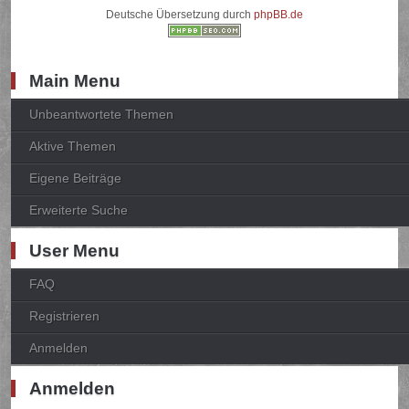
Deutsche Übersetzung durch
phpBB.de
Main Menu
Unbeantwortete Themen
Aktive Themen
Eigene Beiträge
Erweiterte Suche
User Menu
FAQ
Registrieren
Anmelden
Anmelden