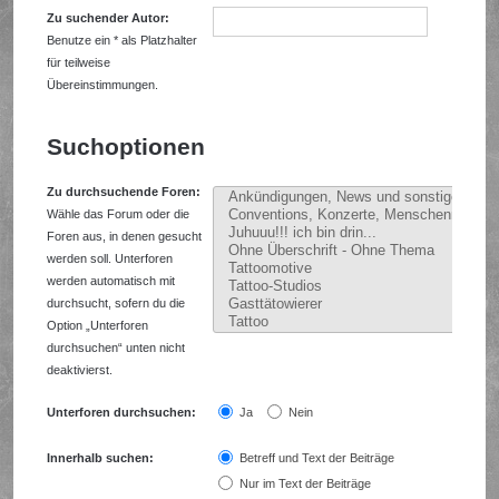
Zu suchender Autor:
Benutze ein * als Platzhalter
für teilweise
Übereinstimmungen.
Suchoptionen
Zu durchsuchende Foren:
Wähle das Forum oder die
Foren aus, in denen gesucht
werden soll. Unterforen
werden automatisch mit
durchsucht, sofern du die
Option „Unterforen
durchsuchen“ unten nicht
deaktivierst.
Unterforen durchsuchen:
Ja
Nein
Innerhalb suchen:
Betreff und Text der Beiträge
Nur im Text der Beiträge