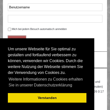
Mich bei jedem Besuch automatisch anmelden
Um unsere Webseite für Sie optimal zu
gestalten und fortlaufend verbessern zu
Ändere Schriftgröße
können, verwenden wir Cookies. Durch die
weitere Nutzung der Webseite stimmen Sie
der Verwendung von Cookies zu.
Wer ist online?
Weitere Informationen zu Cookies erhalten
Insgesamt sind
550
Besucher online: 2 registrierte, 0 unsichtbare und
Sie in unserer Datenschutzerklärung
548 Gäste (basierend auf den aktiven Besuchern der letzten 5 Minuten)
Der Besucherrekord liegt bei
22108
Besuchern, die am 13.04.2026 0:17
gleichzeitig online waren.
Verstanden
Mitglieder:
Google [Bot]
,
Google Adsense [Bot]