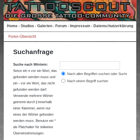
Home
-
Studios
-
Galerien
-
Forum
-
Impressum
-
Datenschutzerklärung
Foren-Übersicht
Suchanfrage
Suche nach Wörtern:
Setze ein
+
vor ein Wort, das
Nach allen Begriffen suchen oder Suche wie a
gefunden werden muss und
Nach einem Begriff suchen
ein
-
vor ein Wort, das nicht
gefunden werden darf.
Verwende mehrere Wörter
getrennt durch
|
innerhalb
einer Klammer, wenn nur
eines der Wörter gefunden
werden muss. Benutze ein *
als Platzhalter für teilweise
Übereinstimmungen.