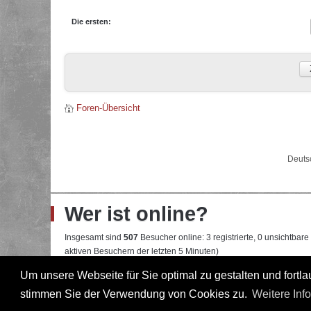
Die ersten:
Foren-Übersicht
Deuts
Wer ist online?
Insgesamt sind
507
Besucher online: 3 registrierte, 0 unsichtbar
aktiven Besuchern der letzten 5 Minuten)
Der Besucherrekord liegt bei
22108
Besuchern, die am 13.04.2026
Um unsere Webseite für Sie optimal zu gestalten und fort
stimmen Sie der Verwendung von Cookies zu.
Weitere Inf
Mitglieder:
Google [Bot]
,
Google Adsense [Bot]
,
Majestic-12 [Bo