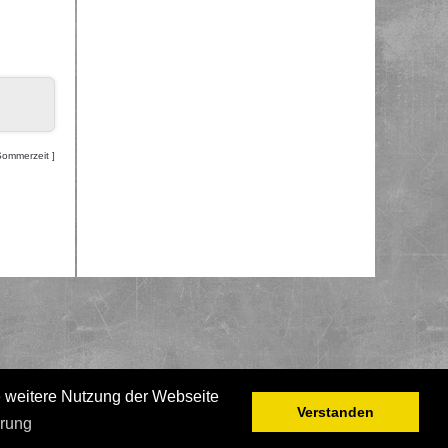
Sommerzeit ]
e weitere Nutzung der Webseite
Verstanden
ärung