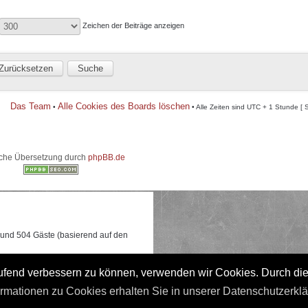
Zeichen der Beiträge anzeigen
Das Team
Alle Cookies des Boards löschen
•
• Alle Zeiten sind UTC + 1 Stunde [ 
che Übersetzung durch
phpBB.de
e und 504 Gäste (basierend auf den
 0:17 gleichzeitig online waren.
laufend verbessern zu können, verwenden wir Cookies. Durch di
ormationen zu Cookies erhalten Sie in unserer Datenschutzerkl
t]