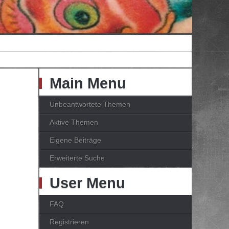
Main Menu
Unbeantwortete Themen
Aktive Themen
Eigene Beiträge
Erweiterte Suche
User Menu
FAQ
Registrieren