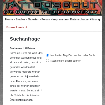
Home
-
Studios
-
Galerien
-
Forum
-
Impressum
-
Datenschutzerklärung
Foren-Übersicht
Suchanfrage
Suche nach Wörtern:
Setze ein
+
vor ein Wort, das
Nach allen Begriffen suchen oder Suche wie a
gefunden werden muss und
Nach einem Begriff suchen
ein
-
vor ein Wort, das nicht
gefunden werden darf.
Verwende mehrere Wörter
getrennt durch
|
innerhalb
einer Klammer, wenn nur
eines der Wörter gefunden
werden muss. Benutze ein *
als Platzhalter für teilweise
Übereinstimmungen.