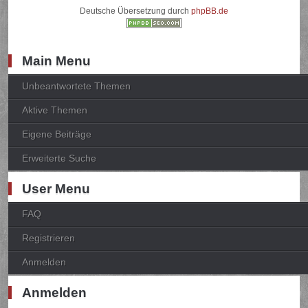
Deutsche Übersetzung durch
phpBB.de
Main Menu
Unbeantwortete Themen
Aktive Themen
Eigene Beiträge
Erweiterte Suche
User Menu
FAQ
Registrieren
Anmelden
Anmelden