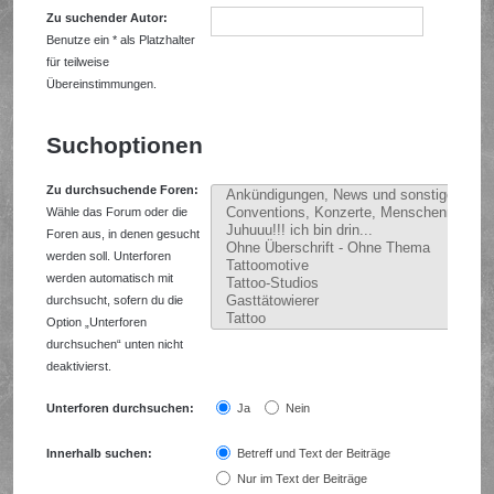
Zu suchender Autor:
Benutze ein * als Platzhalter
für teilweise
Übereinstimmungen.
Suchoptionen
Zu durchsuchende Foren:
Wähle das Forum oder die
Foren aus, in denen gesucht
werden soll. Unterforen
werden automatisch mit
durchsucht, sofern du die
Option „Unterforen
durchsuchen“ unten nicht
deaktivierst.
Unterforen durchsuchen:
Ja
Nein
Innerhalb suchen:
Betreff und Text der Beiträge
Nur im Text der Beiträge