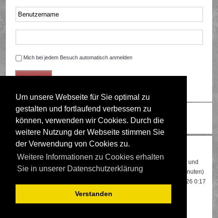
Mich bei jedem Besuch automatisch anmelden
Um unsere Webseite für Sie optimal zu
gestalten und fortlaufend verbessern zu
Ändere Schriftgröße
können, verwenden wir Cookies. Durch die
weitere Nutzung der Webseite stimmen Sie
der Verwendung von Cookies zu.
Wer ist online?
Weitere Informationen zu Cookies erhalten
Insgesamt sind
552
Besucher online: 2 registrierte, 0 unsichtbare und
Sie in unserer Datenschutzerklärung
550 Gäste (basierend auf den aktiven Besuchern der letzten 5 Minuten)
Der Besucherrekord liegt bei
22108
Besuchern, die am 13.04.2026 0:17
gleichzeitig online waren.
Verstanden
Mitglieder:
Google [Bot]
,
Google Adsense [Bot]