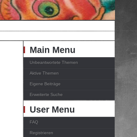
Main Menu
Unbeantwortete Themen
Aktive Themen
Eigene Beiträge
Erweiterte Suche
User Menu
FAQ
Registrieren