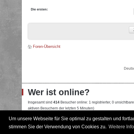
Die ersten:
Foren-Übersicht
Deuts
Wer ist online?
Insgesamt sind
414
Besucher online: 1 registrierter, 0 unsichtba
aktiven Besuchern der letzten 5 Minuten)
Der Besucherrekord liegt bei
22108
Besuchern, die am 13.04.2026
Um unsere Webseite für Sie optimal zu gestalten und fort
stimmen Sie der Verwendung von Cookies zu.
Weitere Inf
Mitglieder:
Google [Bot]