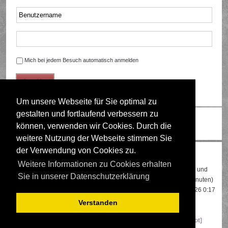
Mich bei jedem Besuch automatisch anmelden
Um unsere Webseite für Sie optimal zu
gestalten und fortlaufend verbessern zu
Ändere Schriftgröße
können, verwenden wir Cookies. Durch die
weitere Nutzung der Webseite stimmen Sie
der Verwendung von Cookies zu.
Wer ist online?
Weitere Informationen zu Cookies erhalten
Insgesamt sind
475
Besucher online: 3 registrierte, 0 unsichtbare und
Sie in unserer Datenschutzerklärung
472 Gäste (basierend auf den aktiven Besuchern der letzten 5 Minuten)
Der Besucherrekord liegt bei
22108
Besuchern, die am 13.04.2026 0:17
gleichzeitig online waren.
Verstanden
Mitglieder:
Google [Bot]
,
Google Adsense [Bot]
,
Majestic-12 [Bot]