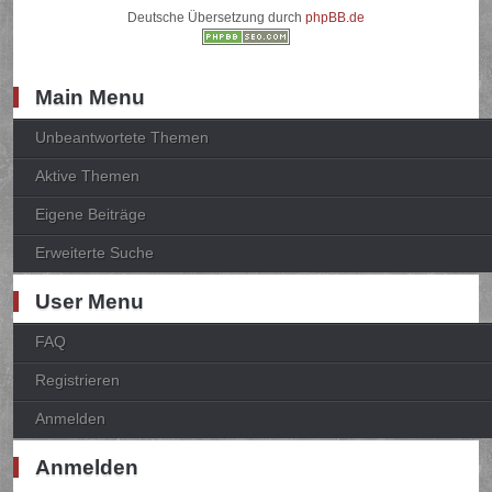
Deutsche Übersetzung durch
phpBB.de
Main Menu
Unbeantwortete Themen
Aktive Themen
Eigene Beiträge
Erweiterte Suche
User Menu
FAQ
Registrieren
Anmelden
Anmelden