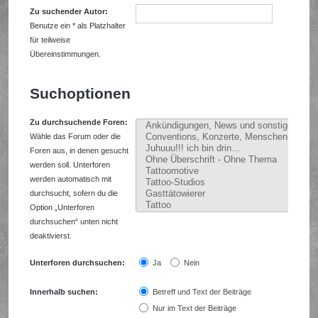
Zu suchender Autor:
Benutze ein * als Platzhalter
für teilweise
Übereinstimmungen.
Suchoptionen
Zu durchsuchende Foren:
Wähle das Forum oder die
Foren aus, in denen gesucht
werden soll. Unterforen
werden automatisch mit
durchsucht, sofern du die
Option „Unterforen
durchsuchen“ unten nicht
deaktivierst.
Unterforen durchsuchen:
Ja
Nein
Innerhalb suchen:
Betreff und Text der Beiträge
Nur im Text der Beiträge