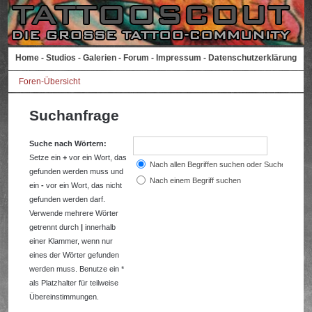
Home
-
Studios
-
Galerien
-
Forum
-
Impressum
-
Datenschutzerklärung
Foren-Übersicht
Suchanfrage
Suche nach Wörtern:
Setze ein
+
vor ein Wort, das
Nach allen Begriffen suchen oder Suche wie a
gefunden werden muss und
Nach einem Begriff suchen
ein
-
vor ein Wort, das nicht
gefunden werden darf.
Verwende mehrere Wörter
getrennt durch
|
innerhalb
einer Klammer, wenn nur
eines der Wörter gefunden
werden muss. Benutze ein *
als Platzhalter für teilweise
Übereinstimmungen.