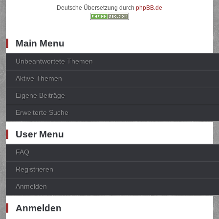
Deutsche Übersetzung durch
phpBB.de
Main Menu
Unbeantwortete Themen
Aktive Themen
Eigene Beiträge
Erweiterte Suche
User Menu
FAQ
Registrieren
Anmelden
Anmelden