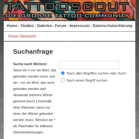
Home
-
Studios
-
Galerien
-
Forum
-
Impressum
-
Datenschutzerklärung
Foren-Übersicht
Suchanfrage
Suche nach Wörtern:
Setze ein
+
vor ein Wort, das
Nach allen Begriffen suchen oder Suche wie a
gefunden werden muss und
Nach einem Begriff suchen
ein
-
vor ein Wort, das nicht
gefunden werden darf.
Verwende mehrere Wörter
getrennt durch
|
innerhalb
einer Klammer, wenn nur
eines der Wörter gefunden
werden muss. Benutze ein *
als Platzhalter für teilweise
Übereinstimmungen.