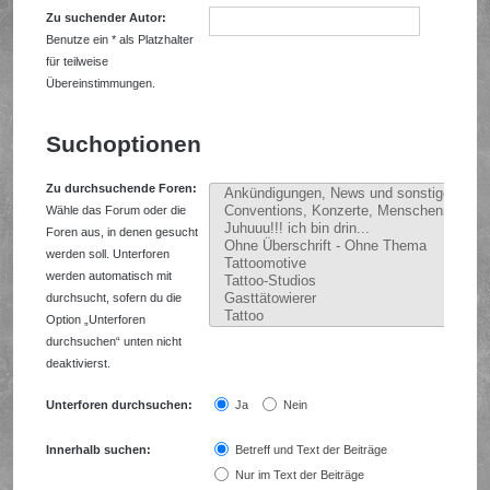
Zu suchender Autor:
Benutze ein * als Platzhalter
für teilweise
Übereinstimmungen.
Suchoptionen
Zu durchsuchende Foren:
Wähle das Forum oder die
Foren aus, in denen gesucht
werden soll. Unterforen
werden automatisch mit
durchsucht, sofern du die
Option „Unterforen
durchsuchen“ unten nicht
deaktivierst.
Unterforen durchsuchen:
Ja
Nein
Innerhalb suchen:
Betreff und Text der Beiträge
Nur im Text der Beiträge