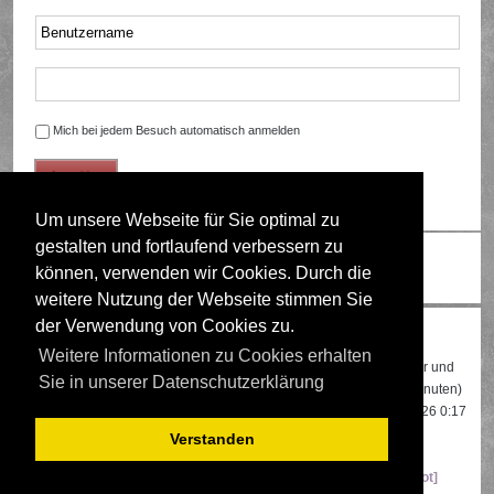
Mich bei jedem Besuch automatisch anmelden
Um unsere Webseite für Sie optimal zu
gestalten und fortlaufend verbessern zu
Ändere Schriftgröße
können, verwenden wir Cookies. Durch die
weitere Nutzung der Webseite stimmen Sie
der Verwendung von Cookies zu.
Wer ist online?
Weitere Informationen zu Cookies erhalten
Insgesamt sind
525
Besucher online: 3 registrierte, 1 unsichtbarer und
Sie in unserer Datenschutzerklärung
521 Gäste (basierend auf den aktiven Besuchern der letzten 5 Minuten)
Der Besucherrekord liegt bei
22108
Besuchern, die am 13.04.2026 0:17
gleichzeitig online waren.
Verstanden
Mitglieder:
Google [Bot]
,
Google Adsense [Bot]
,
Majestic-12 [Bot]