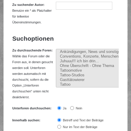
Zu suchender Autor:
Benutze ein * als Platzhalter
für teilweise
Übereinstimmungen.
Suchoptionen
Zu durchsuchende Foren:
Wähle das Forum oder die
Foren aus, in denen gesucht
werden soll. Unterforen
werden automatisch mit
durchsucht, sofern du die
Option „Unterforen
durchsuchen“ unten nicht
deaktivierst.
Unterforen durchsuchen:
Ja
Nein
Innerhalb suchen:
Betreff und Text der Beiträge
Nur im Text der Beiträge