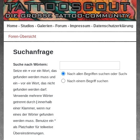
Home
-
Studios
-
Galerien
-
Forum
-
Impressum
-
Datenschutzerklärung
Foren-Übersicht
Suchanfrage
Suche nach Wörtern:
Setze ein
+
vor ein Wort, das
Nach allen Begriffen suchen oder Suche wie a
gefunden werden muss und
Nach einem Begriff suchen
ein
-
vor ein Wort, das nicht
gefunden werden darf.
Verwende mehrere Wörter
getrennt durch
|
innerhalb
einer Klammer, wenn nur
eines der Wörter gefunden
werden muss. Benutze ein *
als Platzhalter für teilweise
Übereinstimmungen.