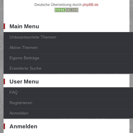
Deutsche Übersetzung durch
phpBB.de
Main Menu
Unbeantwortete Themen
Aktive Themen
Eigene Beiträge
Erweiterte Suche
User Menu
FAQ
Registrieren
Anmelden
Anmelden