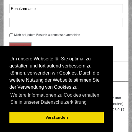
Mich bei jedem Besuch automatisch anmelden
Um unsere Webseite für Sie optimal zu
gestalten und fortlaufend verbessern zu
Ändere Schriftgröße
können, verwenden wir Cookies. Durch die
weitere Nutzung der Webseite stimmen Sie
der Verwendung von Cookies zu.
Wer ist online?
Weitere Informationen zu Cookies erhalten
Insgesamt sind
439
Besucher online: 1 registrierter, 0 unsichtbare und
Sie in unserer Datenschutzerklärung
438 Gäste (basierend auf den aktiven Besuchern der letzten 5 Minuten)
Der Besucherrekord liegt bei
22108
Besuchern, die am 13.04.2026 0:17
gleichzeitig online waren.
Verstanden
Mitglieder:
Google [Bot]