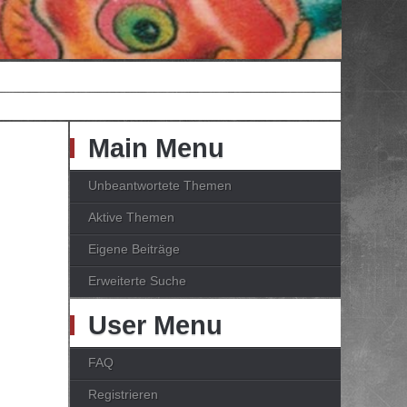
Main Menu
Unbeantwortete Themen
Aktive Themen
Eigene Beiträge
Erweiterte Suche
User Menu
FAQ
Registrieren