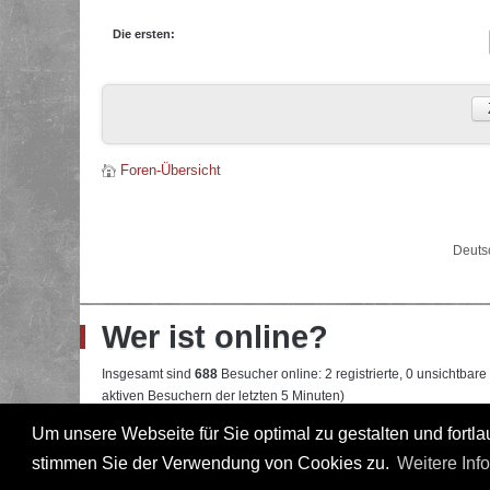
Die ersten:
Foren-Übersicht
Deuts
Wer ist online?
Insgesamt sind
688
Besucher online: 2 registrierte, 0 unsichtbar
aktiven Besuchern der letzten 5 Minuten)
Der Besucherrekord liegt bei
22108
Besuchern, die am 13.04.2026
Um unsere Webseite für Sie optimal zu gestalten und fort
stimmen Sie der Verwendung von Cookies zu.
Weitere Inf
Mitglieder:
Google [Bot]
,
Google Adsense [Bot]