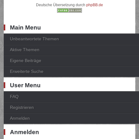
Deutsche Übersetzung durch
phpBB.de
Main Menu
Unbeantwortete Themen
Aktive Themen
Eigene Beiträge
Erweiterte Suche
User Menu
FAQ
Registrieren
Anmelden
Anmelden