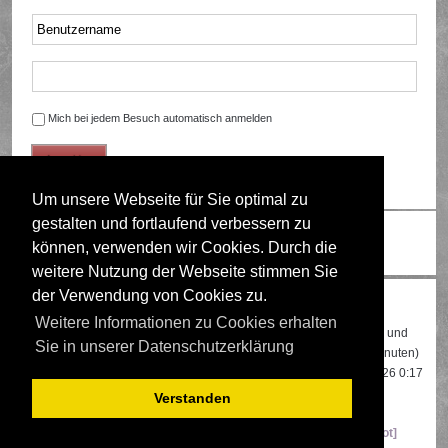
Mich bei jedem Besuch automatisch anmelden
Um unsere Webseite für Sie optimal zu
gestalten und fortlaufend verbessern zu
Ändere Schriftgröße
können, verwenden wir Cookies. Durch die
weitere Nutzung der Webseite stimmen Sie
der Verwendung von Cookies zu.
Wer ist online?
Weitere Informationen zu Cookies erhalten
Insgesamt sind
548
Besucher online: 3 registrierte, 0 unsichtbare und
Sie in unserer Datenschutzerklärung
545 Gäste (basierend auf den aktiven Besuchern der letzten 5 Minuten)
Der Besucherrekord liegt bei
22108
Besuchern, die am 13.04.2026 0:17
gleichzeitig online waren.
Verstanden
Mitglieder:
Google [Bot]
,
Google Adsense [Bot]
,
Majestic-12 [Bot]