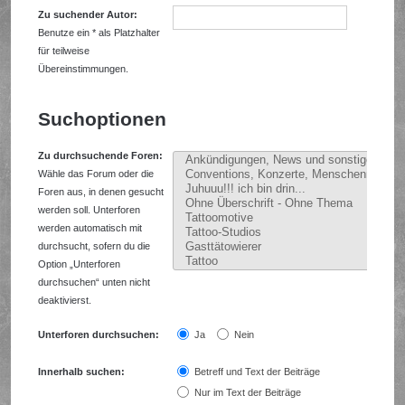
Zu suchender Autor:
Benutze ein * als Platzhalter
für teilweise
Übereinstimmungen.
Suchoptionen
Zu durchsuchende Foren:
Wähle das Forum oder die
Foren aus, in denen gesucht
werden soll. Unterforen
werden automatisch mit
durchsucht, sofern du die
Option „Unterforen
durchsuchen“ unten nicht
deaktivierst.
Unterforen durchsuchen:
Ja
Nein
Innerhalb suchen:
Betreff und Text der Beiträge
Nur im Text der Beiträge