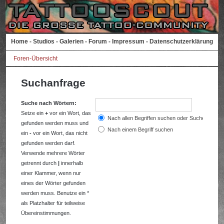
Home
-
Studios
-
Galerien
-
Forum
-
Impressum
-
Datenschutzerklärung
Foren-Übersicht
Suchanfrage
Suche nach Wörtern:
Setze ein
+
vor ein Wort, das
Nach allen Begriffen suchen oder Suche wie a
gefunden werden muss und
Nach einem Begriff suchen
ein
-
vor ein Wort, das nicht
gefunden werden darf.
Verwende mehrere Wörter
getrennt durch
|
innerhalb
einer Klammer, wenn nur
eines der Wörter gefunden
werden muss. Benutze ein *
als Platzhalter für teilweise
Übereinstimmungen.