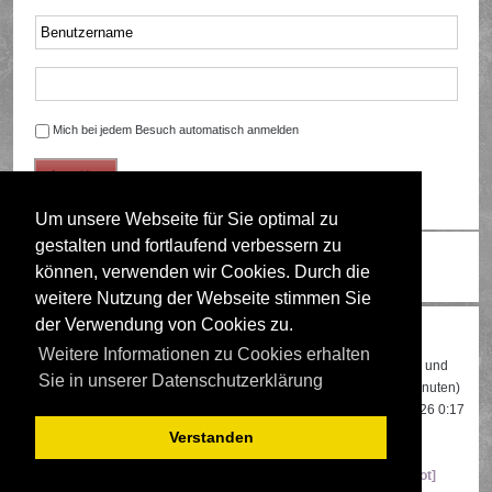
Mich bei jedem Besuch automatisch anmelden
Um unsere Webseite für Sie optimal zu
gestalten und fortlaufend verbessern zu
Ändere Schriftgröße
können, verwenden wir Cookies. Durch die
weitere Nutzung der Webseite stimmen Sie
der Verwendung von Cookies zu.
Wer ist online?
Weitere Informationen zu Cookies erhalten
Insgesamt sind
573
Besucher online: 3 registrierte, 0 unsichtbare und
Sie in unserer Datenschutzerklärung
570 Gäste (basierend auf den aktiven Besuchern der letzten 5 Minuten)
Der Besucherrekord liegt bei
22108
Besuchern, die am 13.04.2026 0:17
gleichzeitig online waren.
Verstanden
Mitglieder:
Google [Bot]
,
Google Adsense [Bot]
,
Majestic-12 [Bot]