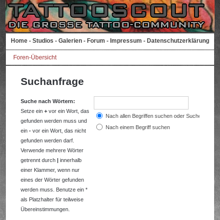
Home
-
Studios
-
Galerien
-
Forum
-
Impressum
-
Datenschutzerklärung
Foren-Übersicht
Suchanfrage
Suche nach Wörtern:
Setze ein
+
vor ein Wort, das
Nach allen Begriffen suchen oder Suche wie a
gefunden werden muss und
Nach einem Begriff suchen
ein
-
vor ein Wort, das nicht
gefunden werden darf.
Verwende mehrere Wörter
getrennt durch
|
innerhalb
einer Klammer, wenn nur
eines der Wörter gefunden
werden muss. Benutze ein *
als Platzhalter für teilweise
Übereinstimmungen.