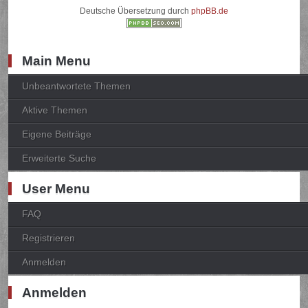
Deutsche Übersetzung durch
phpBB.de
Main Menu
Unbeantwortete Themen
Aktive Themen
Eigene Beiträge
Erweiterte Suche
User Menu
FAQ
Registrieren
Anmelden
Anmelden