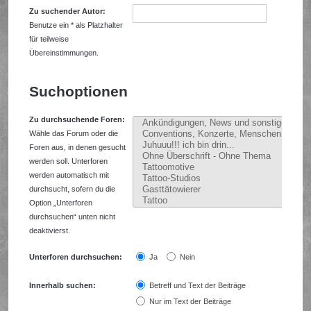
Zu suchender Autor:
Benutze ein * als Platzhalter
für teilweise
Übereinstimmungen.
Suchoptionen
Zu durchsuchende Foren:
Wähle das Forum oder die
Foren aus, in denen gesucht
werden soll. Unterforen
werden automatisch mit
durchsucht, sofern du die
Option „Unterforen
durchsuchen“ unten nicht
deaktivierst.
Unterforen durchsuchen:
Ja
Nein
Innerhalb suchen:
Betreff und Text der Beiträge
Nur im Text der Beiträge