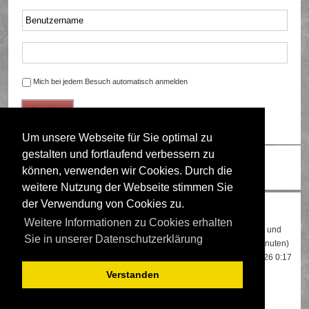
Mich bei jedem Besuch automatisch anmelden
Um unsere Webseite für Sie optimal zu
gestalten und fortlaufend verbessern zu
Ändere Schriftgröße
können, verwenden wir Cookies. Durch die
weitere Nutzung der Webseite stimmen Sie
der Verwendung von Cookies zu.
Wer ist online?
Weitere Informationen zu Cookies erhalten
Insgesamt sind
482
Besucher online: 2 registrierte, 0 unsichtbare und
Sie in unserer Datenschutzerklärung
480 Gäste (basierend auf den aktiven Besuchern der letzten 5 Minuten)
Der Besucherrekord liegt bei
22108
Besuchern, die am 13.04.2026 0:17
gleichzeitig online waren.
Verstanden
Mitglieder:
Google [Bot]
,
Google Adsense [Bot]