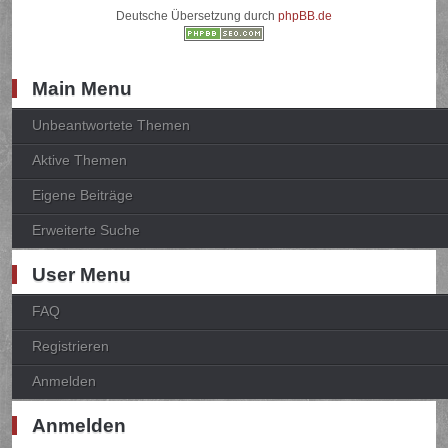
Deutsche Übersetzung durch
phpBB.de
Main Menu
Unbeantwortete Themen
Aktive Themen
Eigene Beiträge
Erweiterte Suche
User Menu
FAQ
Registrieren
Anmelden
Anmelden