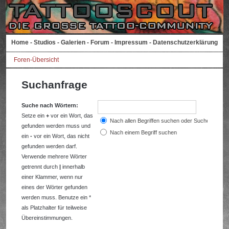
Home
-
Studios
-
Galerien
-
Forum
-
Impressum
-
Datenschutzerklärung
Foren-Übersicht
Suchanfrage
Suche nach Wörtern:
Setze ein
+
vor ein Wort, das
Nach allen Begriffen suchen oder Suche wie a
gefunden werden muss und
Nach einem Begriff suchen
ein
-
vor ein Wort, das nicht
gefunden werden darf.
Verwende mehrere Wörter
getrennt durch
|
innerhalb
einer Klammer, wenn nur
eines der Wörter gefunden
werden muss. Benutze ein *
als Platzhalter für teilweise
Übereinstimmungen.