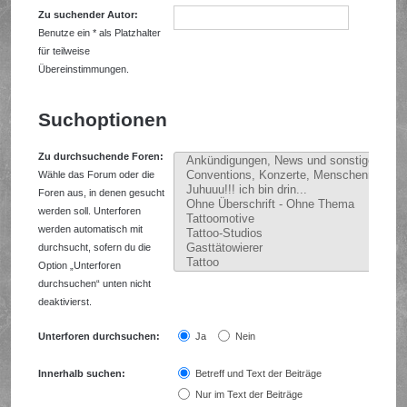
Zu suchender Autor:
Benutze ein * als Platzhalter
für teilweise
Übereinstimmungen.
Suchoptionen
Zu durchsuchende Foren:
Wähle das Forum oder die
Foren aus, in denen gesucht
werden soll. Unterforen
werden automatisch mit
durchsucht, sofern du die
Option „Unterforen
durchsuchen“ unten nicht
deaktivierst.
Unterforen durchsuchen:
Ja
Nein
Innerhalb suchen:
Betreff und Text der Beiträge
Nur im Text der Beiträge