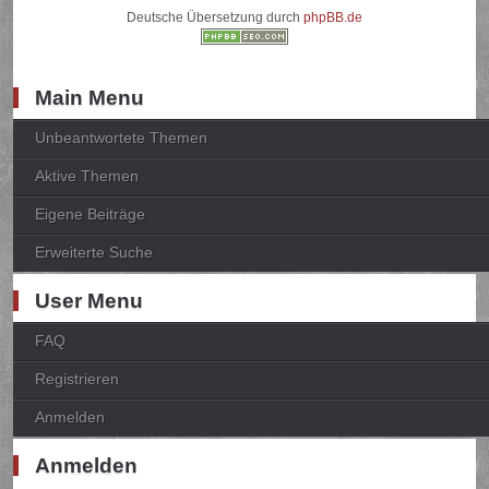
Deutsche Übersetzung durch
phpBB.de
Main Menu
Unbeantwortete Themen
Aktive Themen
Eigene Beiträge
Erweiterte Suche
User Menu
FAQ
Registrieren
Anmelden
Anmelden