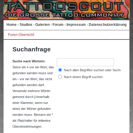
Home
-
Studios
-
Galerien
-
Forum
-
Impressum
-
Datenschutzerklärung
Foren-Übersicht
Suchanfrage
Suche nach Wörtern:
Setze ein
+
vor ein Wort, das
Nach allen Begriffen suchen oder Suche wie a
gefunden werden muss und
Nach einem Begriff suchen
ein
-
vor ein Wort, das nicht
gefunden werden darf.
Verwende mehrere Wörter
getrennt durch
|
innerhalb
einer Klammer, wenn nur
eines der Wörter gefunden
werden muss. Benutze ein *
als Platzhalter für teilweise
Übereinstimmungen.