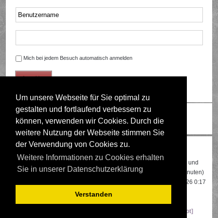
Mich bei jedem Besuch automatisch anmelden
Um unsere Webseite für Sie optimal zu
gestalten und fortlaufend verbessern zu
Ändere Schriftgröße
können, verwenden wir Cookies. Durch die
weitere Nutzung der Webseite stimmen Sie
der Verwendung von Cookies zu.
Wer ist online?
Weitere Informationen zu Cookies erhalten
Insgesamt sind
636
Besucher online: 3 registrierte, 0 unsichtbare und
Sie in unserer Datenschutzerklärung
633 Gäste (basierend auf den aktiven Besuchern der letzten 5 Minuten)
Der Besucherrekord liegt bei
22108
Besuchern, die am 13.04.2026 0:17
gleichzeitig online waren.
Verstanden
Mitglieder:
Google [Bot]
,
Google Adsense [Bot]
,
Majestic-12 [Bot]