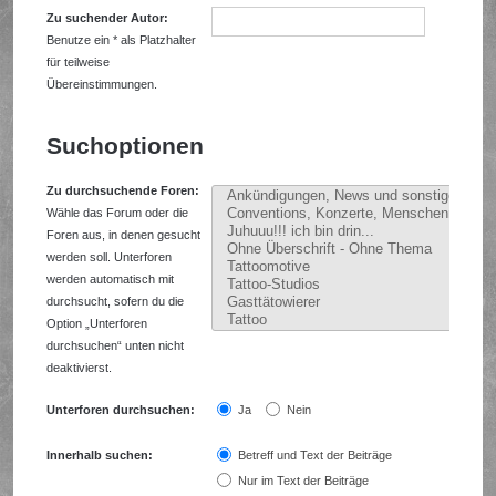
Zu suchender Autor:
Benutze ein * als Platzhalter
für teilweise
Übereinstimmungen.
Suchoptionen
Zu durchsuchende Foren:
Wähle das Forum oder die
Foren aus, in denen gesucht
werden soll. Unterforen
werden automatisch mit
durchsucht, sofern du die
Option „Unterforen
durchsuchen“ unten nicht
deaktivierst.
Unterforen durchsuchen:
Ja
Nein
Innerhalb suchen:
Betreff und Text der Beiträge
Nur im Text der Beiträge