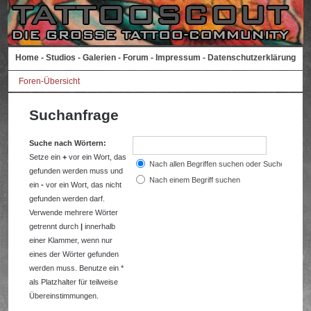
Home
-
Studios
-
Galerien
-
Forum
-
Impressum
-
Datenschutzerklärung
Foren-Übersicht
Suchanfrage
Suche nach Wörtern:
Setze ein
+
vor ein Wort, das
Nach allen Begriffen suchen oder Suche wie a
gefunden werden muss und
Nach einem Begriff suchen
ein
-
vor ein Wort, das nicht
gefunden werden darf.
Verwende mehrere Wörter
getrennt durch
|
innerhalb
einer Klammer, wenn nur
eines der Wörter gefunden
werden muss. Benutze ein *
als Platzhalter für teilweise
Übereinstimmungen.