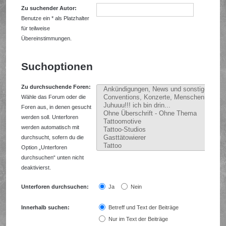
Zu suchender Autor:
Benutze ein * als Platzhalter
für teilweise
Übereinstimmungen.
Suchoptionen
Zu durchsuchende Foren:
Wähle das Forum oder die
Foren aus, in denen gesucht
werden soll. Unterforen
werden automatisch mit
durchsucht, sofern du die
Option „Unterforen
durchsuchen“ unten nicht
deaktivierst.
Unterforen durchsuchen:
Ja
Nein
Innerhalb suchen:
Betreff und Text der Beiträge
Nur im Text der Beiträge