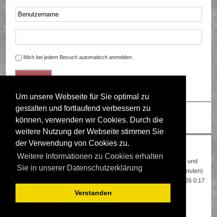
Mich bei jedem Besuch automatisch anmelden
Um unsere Webseite für Sie optimal zu
gestalten und fortlaufend verbessern zu
Ändere Schriftgröße
können, verwenden wir Cookies. Durch die
weitere Nutzung der Webseite stimmen Sie
der Verwendung von Cookies zu.
Wer ist online?
Weitere Informationen zu Cookies erhalten
Insgesamt sind
440
Besucher online: 2 registrierte, 0 unsichtbare und
Sie in unserer Datenschutzerklärung
438 Gäste (basierend auf den aktiven Besuchern der letzten 5 Minuten)
Der Besucherrekord liegt bei
22108
Besuchern, die am 13.04.2026 0:17
gleichzeitig online waren.
Verstanden
Mitglieder:
Google [Bot]
,
Google Adsense [Bot]