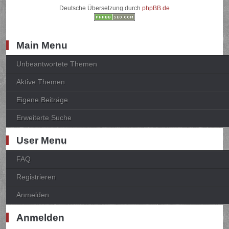
Deutsche Übersetzung durch
phpBB.de
Main Menu
Unbeantwortete Themen
Aktive Themen
Eigene Beiträge
Erweiterte Suche
User Menu
FAQ
Registrieren
Anmelden
Anmelden