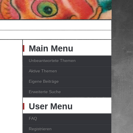
Main Menu
Unbeantwortete Themen
Aktive Themen
Eigene Beiträge
Erweiterte Suche
User Menu
FAQ
Registrieren