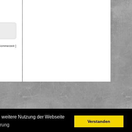
Sommerzeit ]
e weitere Nutzung der Webseite
Verstanden
ärung