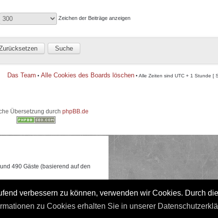
Zeichen der Beiträge anzeigen
Das Team
Alle Cookies des Boards löschen
•
• Alle Zeiten sind UTC + 1 Stunde [ 
che Übersetzung durch
phpBB.de
e und 490 Gäste (basierend auf den
 0:17 gleichzeitig online waren.
laufend verbessern zu können, verwenden wir Cookies. Durch di
ormationen zu Cookies erhalten Sie in unserer Datenschutzerkl
t]