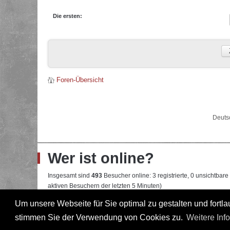
Die ersten:
Foren-Übersicht
Deuts
Wer ist online?
Insgesamt sind
493
Besucher online: 3 registrierte, 0 unsichtbar
aktiven Besuchern der letzten 5 Minuten)
Der Besucherrekord liegt bei
22108
Besuchern, die am 13.04.2026
Um unsere Webseite für Sie optimal zu gestalten und fort
stimmen Sie der Verwendung von Cookies zu.
Weitere Inf
Mitglieder:
Google [Bot]
,
Google Adsense [Bot]
,
Majestic-12 [Bo