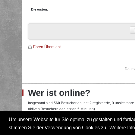
Die ersten:
Foren-Übersicht
Deuts
Wer ist online?
Insgesamt sind
560
Besucher online: 2 registrierte, 0 unsichtbar
aktiven Besuchern der letzten 5 Minuten)
Der Besucherrekord liegt bei
22108
Besuchern, die am 13.04.2026
Um unsere Webseite für Sie optimal zu gestalten und fort
stimmen Sie der Verwendung von Cookies zu.
Weitere Inf
Mitglieder:
Google [Bot]
,
Google Adsense [Bot]