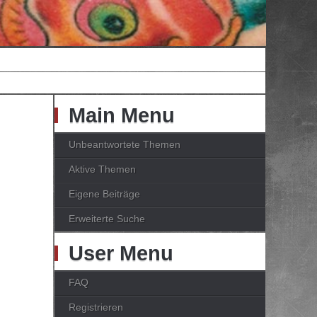
Main Menu
Unbeantwortete Themen
Aktive Themen
Eigene Beiträge
Erweiterte Suche
User Menu
FAQ
Registrieren