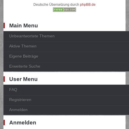
Deutsche Übersetzung durch
phpBB.de
Main Menu
Unbeantwortete Themen
Aktive Themen
Eigene Beiträge
Erweiterte Suche
User Menu
FAQ
Registrieren
Anmelden
Anmelden