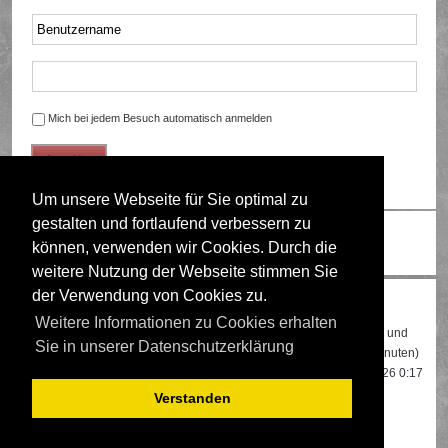
Mich bei jedem Besuch automatisch anmelden
Um unsere Webseite für Sie optimal zu
gestalten und fortlaufend verbessern zu
Ändere Schriftgröße
können, verwenden wir Cookies. Durch die
weitere Nutzung der Webseite stimmen Sie
der Verwendung von Cookies zu.
Wer ist online?
Weitere Informationen zu Cookies erhalten
Insgesamt sind
583
Besucher online: 2 registrierte, 0 unsichtbare und
Sie in unserer Datenschutzerklärung
581 Gäste (basierend auf den aktiven Besuchern der letzten 5 Minuten)
Der Besucherrekord liegt bei
22108
Besuchern, die am 13.04.2026 0:17
gleichzeitig online waren.
Verstanden
Mitglieder:
Google [Bot]
,
Majestic-12 [Bot]