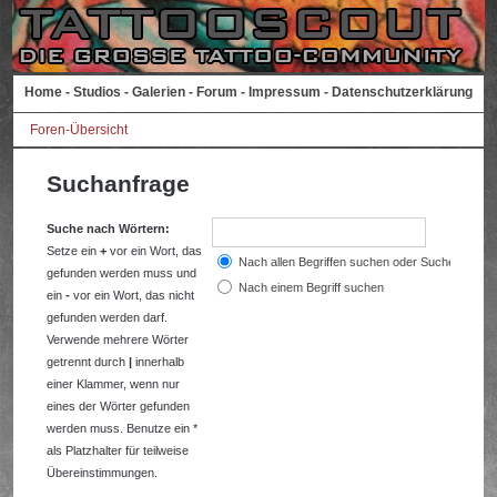
Home
-
Studios
-
Galerien
-
Forum
-
Impressum
-
Datenschutzerklärung
Foren-Übersicht
Suchanfrage
Suche nach Wörtern:
Setze ein
+
vor ein Wort, das
Nach allen Begriffen suchen oder Suche wie a
gefunden werden muss und
Nach einem Begriff suchen
ein
-
vor ein Wort, das nicht
gefunden werden darf.
Verwende mehrere Wörter
getrennt durch
|
innerhalb
einer Klammer, wenn nur
eines der Wörter gefunden
werden muss. Benutze ein *
als Platzhalter für teilweise
Übereinstimmungen.