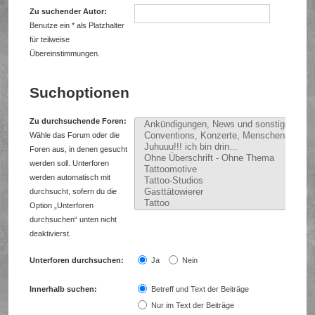
Zu suchender Autor:
Benutze ein * als Platzhalter
für teilweise
Übereinstimmungen.
Suchoptionen
Zu durchsuchende Foren:
Wähle das Forum oder die
Foren aus, in denen gesucht
werden soll. Unterforen
werden automatisch mit
durchsucht, sofern du die
Option „Unterforen
durchsuchen“ unten nicht
deaktivierst.
Unterforen durchsuchen:
Ja
Nein
Innerhalb suchen:
Betreff und Text der Beiträge
Nur im Text der Beiträge