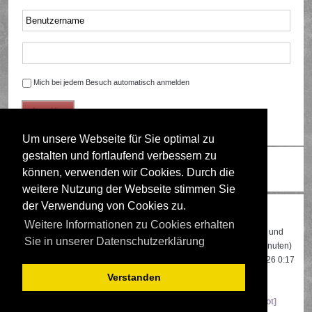
Mich bei jedem Besuch automatisch anmelden
Um unsere Webseite für Sie optimal zu
gestalten und fortlaufend verbessern zu
Ändere Schriftgröße
können, verwenden wir Cookies. Durch die
weitere Nutzung der Webseite stimmen Sie
der Verwendung von Cookies zu.
Wer ist online?
Weitere Informationen zu Cookies erhalten
Insgesamt sind
611
Besucher online: 3 registrierte, 0 unsichtbare und
Sie in unserer Datenschutzerklärung
608 Gäste (basierend auf den aktiven Besuchern der letzten 5 Minuten)
Der Besucherrekord liegt bei
22108
Besuchern, die am 13.04.2026 0:17
gleichzeitig online waren.
Verstanden
Mitglieder:
Google [Bot]
,
Google Adsense [Bot]
,
Majestic-12 [Bot]