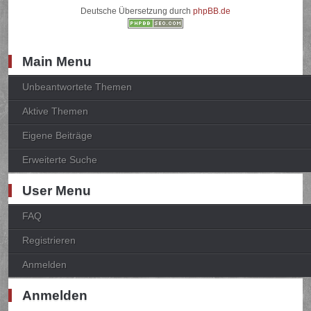
Deutsche Übersetzung durch
phpBB.de
Main Menu
Unbeantwortete Themen
Aktive Themen
Eigene Beiträge
Erweiterte Suche
User Menu
FAQ
Registrieren
Anmelden
Anmelden