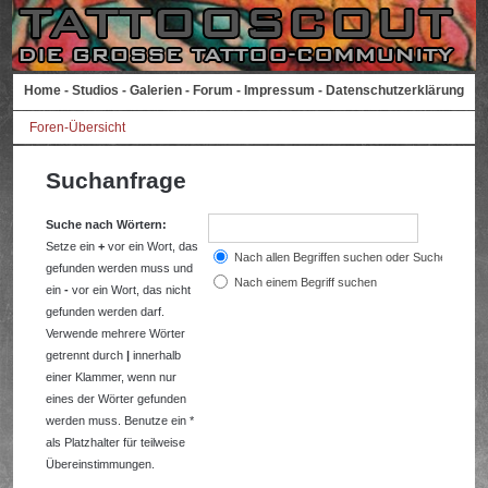
Home
-
Studios
-
Galerien
-
Forum
-
Impressum
-
Datenschutzerklärung
Foren-Übersicht
Suchanfrage
Suche nach Wörtern:
Setze ein
+
vor ein Wort, das
Nach allen Begriffen suchen oder Suche wie a
gefunden werden muss und
Nach einem Begriff suchen
ein
-
vor ein Wort, das nicht
gefunden werden darf.
Verwende mehrere Wörter
getrennt durch
|
innerhalb
einer Klammer, wenn nur
eines der Wörter gefunden
werden muss. Benutze ein *
als Platzhalter für teilweise
Übereinstimmungen.