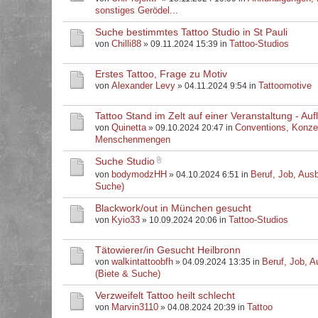
sonstiges Gerödel...
Suche bestimmtes Tattoo Studio in St Pauli
Chilli88
Tattoo-Studios
von
» 09.11.2024 15:39 in
Erstes Tattoo, Frage zu Motiv
Alexander Levy
Tattoomotive
von
» 04.11.2024 9:54 in
Tattoo Stand im Zelt auf einer Veranstaltung - Au
Quinetta
Conventions, Konze
von
» 09.10.2024 20:47 in
Menschenmengen
Suche Studio
bodymodzHH
Beruf, Job, Ausb
von
» 04.10.2024 6:51 in
Suche)
Blackwork/out in München gesucht
Kyio33
Tattoo-Studios
von
» 10.09.2024 20:06 in
Tätowierer/in Gesucht Heilbronn
walkintattoobfh
Beruf, Job, A
von
» 04.09.2024 13:35 in
(Biete & Suche)
Verzweifelt Tattoo heilt schlecht
Marvin3110
Tattoo
von
» 04.08.2024 20:39 in