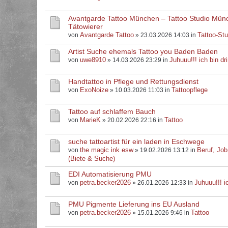
Avantgarde Tattoo München – Tattoo Studio Mün
Tätowierer
Avantgarde Tattoo
Tattoo-Stu
von
» 23.03.2026 14:03 in
Artist Suche ehemals Tattoo you Baden Baden
uwe8910
Juhuuu!!! ich bin dri
von
» 14.03.2026 23:29 in
Handtattoo in Pflege und Rettungsdienst
ExoNoize
Tattoopflege
von
» 10.03.2026 11:03 in
Tattoo auf schlaffem Bauch
MarieK
Tattoo
von
» 20.02.2026 22:16 in
suche tattoartist für ein laden in Eschwege
the magic ink esw
Beruf, Job
von
» 19.02.2026 13:12 in
(Biete & Suche)
EDI Automatisierung PMU
petra.becker2026
Juhuuu!!! ic
von
» 26.01.2026 12:33 in
PMU Pigmente Lieferung ins EU Ausland
petra.becker2026
Tattoo
von
» 15.01.2026 9:46 in