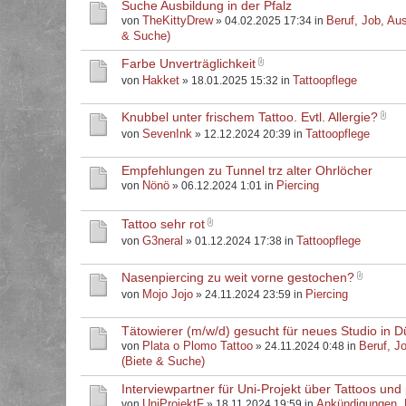
Suche Ausbildung in der Pfalz
TheKittyDrew
Beruf, Job, Aus
von
» 04.02.2025 17:34 in
& Suche)
Farbe Unverträglichkeit
Hakket
Tattoopflege
von
» 18.01.2025 15:32 in
Knubbel unter frischem Tattoo. Evtl. Allergie?
SevenInk
Tattoopflege
von
» 12.12.2024 20:39 in
Empfehlungen zu Tunnel trz alter Ohrlöcher
Nönö
Piercing
von
» 06.12.2024 1:01 in
Tattoo sehr rot
G3neral
Tattoopflege
von
» 01.12.2024 17:38 in
Nasenpiercing zu weit vorne gestochen?
Mojo Jojo
Piercing
von
» 24.11.2024 23:59 in
Tätowierer (m/w/d) gesucht für neues Studio in D
Plata o Plomo Tattoo
Beruf, J
von
» 24.11.2024 0:48 in
(Biete & Suche)
Interviewpartner für Uni-Projekt über Tattoos und 
UniProjektF
Ankündigungen,
von
» 18.11.2024 19:59 in