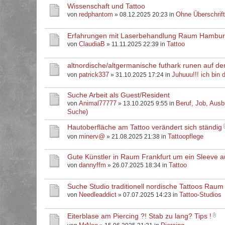
Wissenschaft und Tattoo
redphantom
Ohne Überschrif
von
» 08.12.2025 20:23 in
Erfahrungen mit Laserbehandlung Raum Hambu
ClaudiaB
Tattoo
von
» 11.11.2025 22:39 in
altnordische/altgermanische futhark runen auf d
patrick337
Juhuuu!!! ich bin d
von
» 31.10.2025 17:24 in
Suche Arbeit als Guest/Resident
Animal77777
Beruf, Job, Ausb
von
» 13.10.2025 9:55 in
Suche)
Hautoberfläche am Tattoo verändert sich ständig
minerv@
Tattoopflege
von
» 21.08.2025 21:38 in
Gute Künstler in Raum Frankfurt um ein Sleeve 
dannyffm
Tattoo
von
» 26.07.2025 18:34 in
Suche Studio traditionell nordische Tattoos Raum
Needleaddict
Tattoo-Studios
von
» 07.07.2025 14:23 in
Eiterblase am Piercing ?! Stab zu lang? Tips !