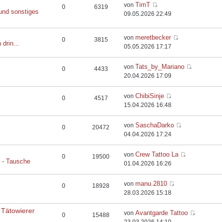
TimT
von
0
6319
und sonstiges
09.05.2026 22:49
meretbecker
von
0
3815
 drin...
05.05.2026 17:17
Tats_by_Mariano
von
0
4433
20.04.2026 17:09
ChibiSinje
von
0
4517
15.04.2026 16:48
SaschaDarko
von
0
20472
04.04.2026 17:24
Crew Tattoo La
von
0
19500
e - Tausche
01.04.2026 16:26
manu.2810
von
0
18928
28.03.2026 15:18
 Tätowierer
Avantgarde Tattoo
von
0
15488