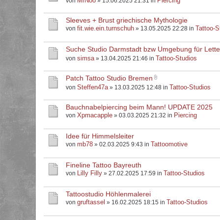
MrNoo
Piercing
von
» 15.06.2025 21:31 in
Sleeves + Brust griechische Mythologie
fit.wie.ein.turnschuh
Tattoo-S
von
» 13.05.2025 22:28 in
Suche Studio Darmstadt bzw Umgebung für Letter
simsa
Tattoo-Studios
von
» 13.04.2025 21:46 in
Patch Tattoo Studio Bremen
Steffen47a
Tattoo-Studios
von
» 13.03.2025 12:48 in
Bauchnabelpiercing beim Mann! UPDATE 2025
Xpmacapple
Piercing
von
» 03.03.2025 21:32 in
Idee für Himmelsleiter
mb78
Tattoomotive
von
» 02.03.2025 9:43 in
Fineline Tattoo Bayreuth
Lilly Filly
Tattoo-Studios
von
» 27.02.2025 17:59 in
Tattoostudio Höhlenmalerei
gruftassel
Tattoo-Studios
von
» 16.02.2025 18:15 in