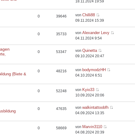
18.11.2024 19:59
Chilli88
von
0
39646
09.11.2024 15:39
Alexander Levy
von
0
35733
04.11.2024 9:54
flagen
Quinetta
von
0
53347
rte,
09.10.2024 20:47
bodymodzHH
von
0
48216
ildung (Biete &
04.10.2024 6:51
Kyio33
von
0
52248
10.09.2024 20:06
walkintattoobfh
von
0
47635
usbildung
04.09.2024 13:35
Marvin3110
von
0
58669
04.08.2024 20:39