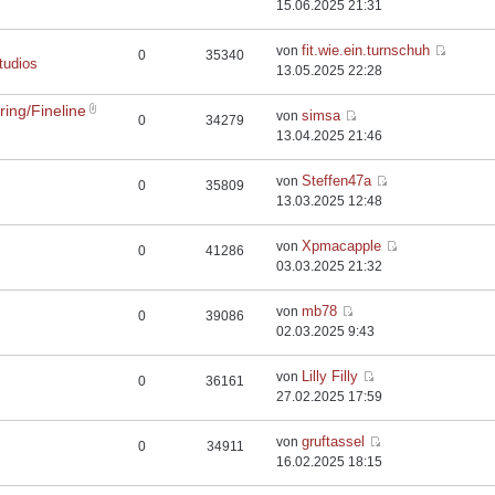
15.06.2025 21:31
fit.wie.ein.turnschuh
von
0
35340
tudios
13.05.2025 22:28
ing/Fineline
simsa
von
0
34279
13.04.2025 21:46
Steffen47a
von
0
35809
13.03.2025 12:48
Xpmacapple
von
0
41286
03.03.2025 21:32
mb78
von
0
39086
02.03.2025 9:43
Lilly Filly
von
0
36161
27.02.2025 17:59
gruftassel
von
0
34911
16.02.2025 18:15