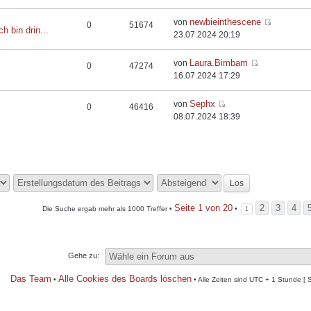
newbieinthescene
von
0
51674
ch bin drin...
23.07.2024 20:19
Laura.Bimbam
von
0
47274
16.07.2024 17:29
Sephx
von
0
46416
08.07.2024 18:39
Seite
1
von
20
2
3
4
Die Suche ergab mehr als 1000 Treffer •
•
1
Gehe zu:
Das Team
Alle Cookies des Boards löschen
•
• Alle Zeiten sind UTC + 1 Stunde [ 