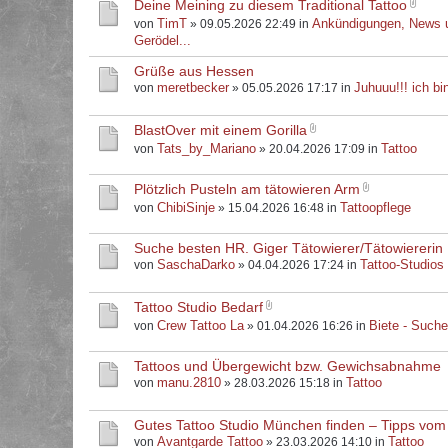
Deine Meining zu diesem Traditional Tattoo
TimT
Ankündigungen, News 
von
» 09.05.2026 22:49 in
Gerödel...
Grüße aus Hessen
meretbecker
Juhuuu!!! ich bin
von
» 05.05.2026 17:17 in
BlastOver mit einem Gorilla
Tats_by_Mariano
Tattoo
von
» 20.04.2026 17:09 in
Plötzlich Pusteln am tätowieren Arm
ChibiSinje
Tattoopflege
von
» 15.04.2026 16:48 in
Suche besten HR. Giger Tätowierer/Tätowiererin
SaschaDarko
Tattoo-Studios
von
» 04.04.2026 17:24 in
Tattoo Studio Bedarf
Crew Tattoo La
Biete - Such
von
» 01.04.2026 16:26 in
Tattoos und Übergewicht bzw. Gewichsabnahme
manu.2810
Tattoo
von
» 28.03.2026 15:18 in
Gutes Tattoo Studio München finden – Tipps vom
Avantgarde Tattoo
Tattoo
von
» 23.03.2026 14:10 in