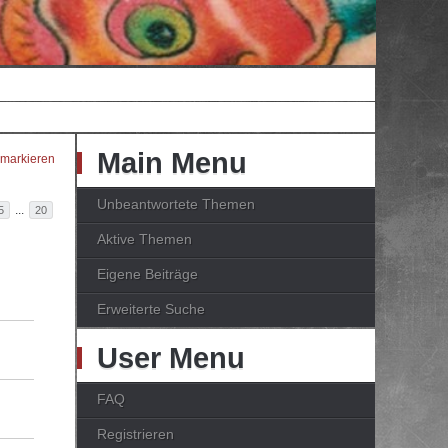
Main Menu
 markieren
Unbeantwortete Themen
...
5
20
Aktive Themen
Eigene Beiträge
Erweiterte Suche
User Menu
FAQ
Registrieren