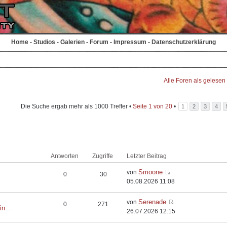
Home
-
Studios
-
Galerien
-
Forum
-
Impressum
-
Datenschutzerklärung
Alle Foren als gelesen
Die Suche ergab mehr als 1000 Treffer •
Seite
1
von
20
•
1
2
3
4
Antworten
Zugriffe
Letzter Beitrag
Smoone
von
0
30
05.08.2026 11:08
Serenade
von
0
271
in...
26.07.2026 12:15