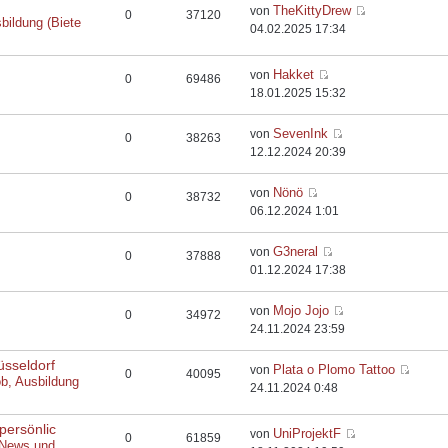
TheKittyDrew
von
0
37120
bildung (Biete
04.02.2025 17:34
Hakket
von
0
69486
18.01.2025 15:32
SevenInk
von
0
38263
12.12.2024 20:39
Nönö
von
0
38732
06.12.2024 1:01
G3neral
von
0
37888
01.12.2024 17:38
Mojo Jojo
von
0
34972
24.11.2024 23:59
üsseldorf
Plata o Plomo Tattoo
von
0
40095
ob, Ausbildung
24.11.2024 0:48
persönlic
UniProjektF
von
0
61859
 News und