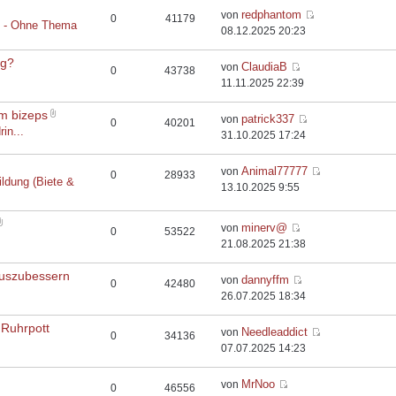
redphantom
von
0
41179
t - Ohne Thema
08.12.2025 20:23
rg?
ClaudiaB
von
0
43738
11.11.2025 22:39
em bizeps
patrick337
von
0
40201
rin...
31.10.2025 17:24
Animal77777
von
0
28933
ildung (Biete &
13.10.2025 9:55
minerv@
von
0
53522
21.08.2025 21:38
auszubessern
dannyffm
von
0
42480
26.07.2025 18:34
 Ruhrpott
Needleaddict
von
0
34136
07.07.2025 14:23
MrNoo
von
0
46556