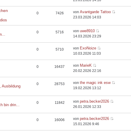
23.03.2026 14:10
chen
Avantgarde Tattoo
von
0
7426
23.03.2026 14:03
dios
uwe8910
von
0
5716
n...
14.03.2026 23:29
ExoNoize
von
0
5710
10.03.2026 11:03
MarieK
von
0
16437
20.02.2026 22:16
the magic ink esw
von
0
28753
, Ausbildung
19.02.2026 13:12
petra.becker2026
von
0
11842
h bin drin...
26.01.2026 12:33
petra.becker2026
von
0
16006
15.01.2026 9:46