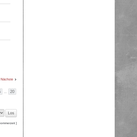
Nächste
5
20
...
Sommerzeit ]