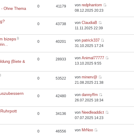
redphantom
von
0
41179
t - Ohne Thema
08.12.2025 20:23
rg?
ClaudiaB
von
0
43738
11.11.2025 22:39
em bizeps
patrick337
von
0
40201
rin...
31.10.2025 17:24
Animal77777
von
0
28933
ildung (Biete &
13.10.2025 9:55
minerv@
von
0
53522
21.08.2025 21:38
auszubessern
dannyffm
von
0
42480
26.07.2025 18:34
 Ruhrpott
Needleaddict
von
0
34136
07.07.2025 14:23
MrNoo
von
0
46556