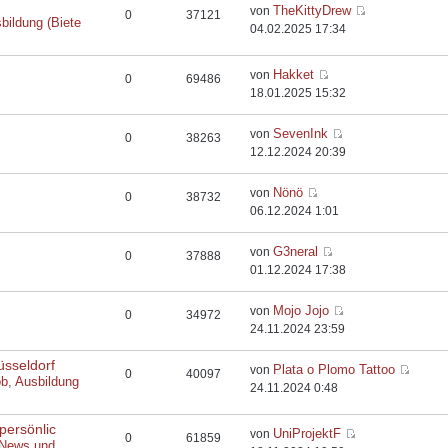
TheKittyDrew
von
0
37121
bildung (Biete
04.02.2025 17:34
Hakket
von
0
69486
18.01.2025 15:32
SevenInk
von
0
38263
12.12.2024 20:39
Nönö
von
0
38732
06.12.2024 1:01
G3neral
von
0
37888
01.12.2024 17:38
Mojo Jojo
von
0
34972
24.11.2024 23:59
üsseldorf
Plata o Plomo Tattoo
von
0
40097
ob, Ausbildung
24.11.2024 0:48
persönlic
UniProjektF
von
0
61859
 News und