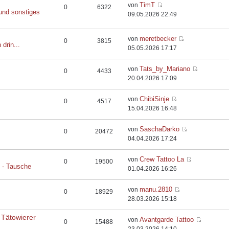
TimT
von
0
6322
und sonstiges
09.05.2026 22:49
meretbecker
von
0
3815
 drin...
05.05.2026 17:17
Tats_by_Mariano
von
0
4433
20.04.2026 17:09
ChibiSinje
von
0
4517
15.04.2026 16:48
SaschaDarko
von
0
20472
04.04.2026 17:24
Crew Tattoo La
von
0
19500
e - Tausche
01.04.2026 16:26
manu.2810
von
0
18929
28.03.2026 15:18
 Tätowierer
Avantgarde Tattoo
von
0
15488