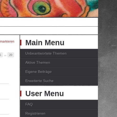
Main Menu
 markieren
Unbeantwortete Themen
...
5
20
Aktive Themen
Eigene Beiträge
Erweiterte Suche
User Menu
FAQ
Registrieren