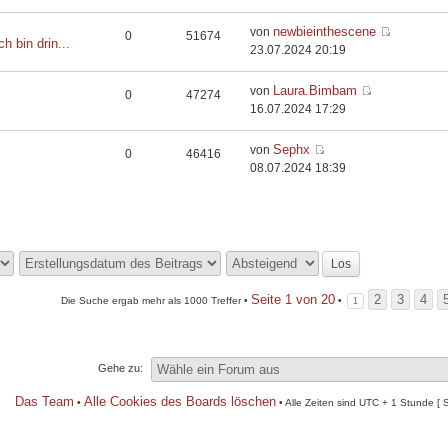
newbieinthescene
von
0
51674
ch bin drin...
23.07.2024 20:19
Laura.Bimbam
von
0
47274
16.07.2024 17:29
Sephx
von
0
46416
08.07.2024 18:39
Seite
1
von
20
2
3
4
Die Suche ergab mehr als 1000 Treffer •
•
1
Gehe zu:
Das Team
Alle Cookies des Boards löschen
•
• Alle Zeiten sind UTC + 1 Stunde [ 