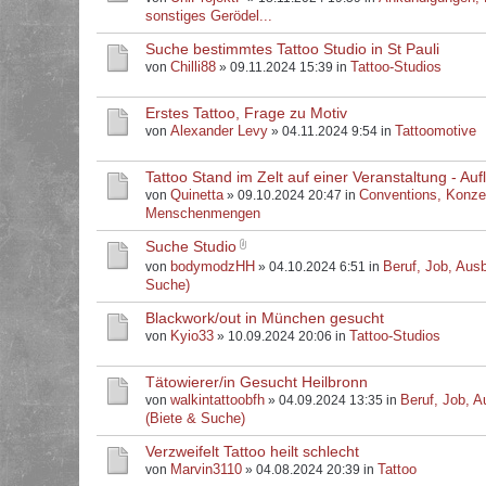
sonstiges Gerödel...
Suche bestimmtes Tattoo Studio in St Pauli
Chilli88
Tattoo-Studios
von
» 09.11.2024 15:39 in
Erstes Tattoo, Frage zu Motiv
Alexander Levy
Tattoomotive
von
» 04.11.2024 9:54 in
Tattoo Stand im Zelt auf einer Veranstaltung - Au
Quinetta
Conventions, Konze
von
» 09.10.2024 20:47 in
Menschenmengen
Suche Studio
bodymodzHH
Beruf, Job, Ausb
von
» 04.10.2024 6:51 in
Suche)
Blackwork/out in München gesucht
Kyio33
Tattoo-Studios
von
» 10.09.2024 20:06 in
Tätowierer/in Gesucht Heilbronn
walkintattoobfh
Beruf, Job, A
von
» 04.09.2024 13:35 in
(Biete & Suche)
Verzweifelt Tattoo heilt schlecht
Marvin3110
Tattoo
von
» 04.08.2024 20:39 in