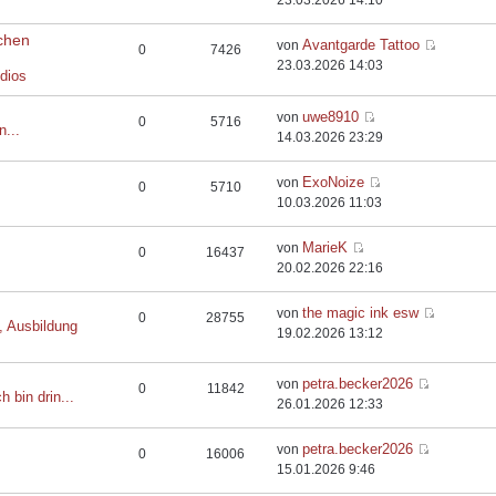
23.03.2026 14:10
chen
Avantgarde Tattoo
von
0
7426
23.03.2026 14:03
dios
uwe8910
von
0
5716
n...
14.03.2026 23:29
ExoNoize
von
0
5710
10.03.2026 11:03
MarieK
von
0
16437
20.02.2026 22:16
the magic ink esw
von
0
28755
, Ausbildung
19.02.2026 13:12
petra.becker2026
von
0
11842
h bin drin...
26.01.2026 12:33
petra.becker2026
von
0
16006
15.01.2026 9:46