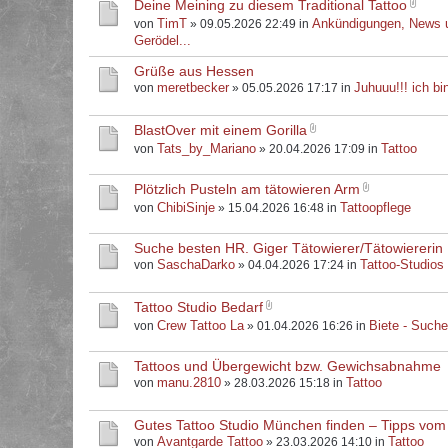
Deine Meining zu diesem Traditional Tattoo
TimT
Ankündigungen, News 
von
» 09.05.2026 22:49 in
Gerödel...
Grüße aus Hessen
meretbecker
Juhuuu!!! ich bin
von
» 05.05.2026 17:17 in
BlastOver mit einem Gorilla
Tats_by_Mariano
Tattoo
von
» 20.04.2026 17:09 in
Plötzlich Pusteln am tätowieren Arm
ChibiSinje
Tattoopflege
von
» 15.04.2026 16:48 in
Suche besten HR. Giger Tätowierer/Tätowiererin
SaschaDarko
Tattoo-Studios
von
» 04.04.2026 17:24 in
Tattoo Studio Bedarf
Crew Tattoo La
Biete - Such
von
» 01.04.2026 16:26 in
Tattoos und Übergewicht bzw. Gewichsabnahme
manu.2810
Tattoo
von
» 28.03.2026 15:18 in
Gutes Tattoo Studio München finden – Tipps vom
Avantgarde Tattoo
Tattoo
von
» 23.03.2026 14:10 in