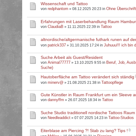
Wissenschaft und Tattoo
redphantom
Ohne Überschrif
von
» 08.12.2025 20:23 in
Erfahrungen mit Laserbehandlung Raum Hambu
ClaudiaB
Tattoo
von
» 11.11.2025 22:39 in
altnordische/altgermanische futhark runen auf d
patrick337
Juhuuu!!! ich bin d
von
» 31.10.2025 17:24 in
Suche Arbeit als Guest/Resident
Animal77777
Beruf, Job, Ausb
von
» 13.10.2025 9:55 in
Suche)
Hautoberfläche am Tattoo verändert sich ständig
minerv@
Tattoopflege
von
» 21.08.2025 21:38 in
Gute Künstler in Raum Frankfurt um ein Sleeve 
dannyffm
Tattoo
von
» 26.07.2025 18:34 in
Suche Studio traditionell nordische Tattoos Raum
Needleaddict
Tattoo-Studios
von
» 07.07.2025 14:23 in
Eiterblase am Piercing ?! Stab zu lang? Tips !