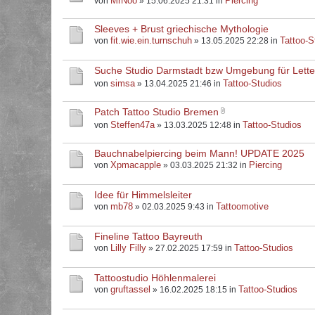
MrNoo
Piercing
von
» 15.06.2025 21:31 in
Sleeves + Brust griechische Mythologie
fit.wie.ein.turnschuh
Tattoo-S
von
» 13.05.2025 22:28 in
Suche Studio Darmstadt bzw Umgebung für Letter
simsa
Tattoo-Studios
von
» 13.04.2025 21:46 in
Patch Tattoo Studio Bremen
Steffen47a
Tattoo-Studios
von
» 13.03.2025 12:48 in
Bauchnabelpiercing beim Mann! UPDATE 2025
Xpmacapple
Piercing
von
» 03.03.2025 21:32 in
Idee für Himmelsleiter
mb78
Tattoomotive
von
» 02.03.2025 9:43 in
Fineline Tattoo Bayreuth
Lilly Filly
Tattoo-Studios
von
» 27.02.2025 17:59 in
Tattoostudio Höhlenmalerei
gruftassel
Tattoo-Studios
von
» 16.02.2025 18:15 in