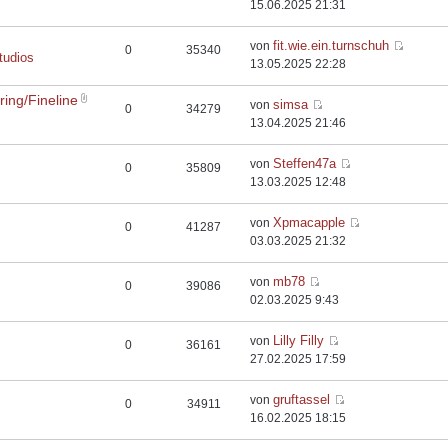
15.06.2025 21:31
fit.wie.ein.turnschuh
von
0
35340
tudios
13.05.2025 22:28
ing/Fineline
simsa
von
0
34279
13.04.2025 21:46
Steffen47a
von
0
35809
13.03.2025 12:48
Xpmacapple
von
0
41287
03.03.2025 21:32
mb78
von
0
39086
02.03.2025 9:43
Lilly Filly
von
0
36161
27.02.2025 17:59
gruftassel
von
0
34911
16.02.2025 18:15