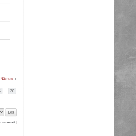
Nächste
5
20
...
Sommerzeit ]