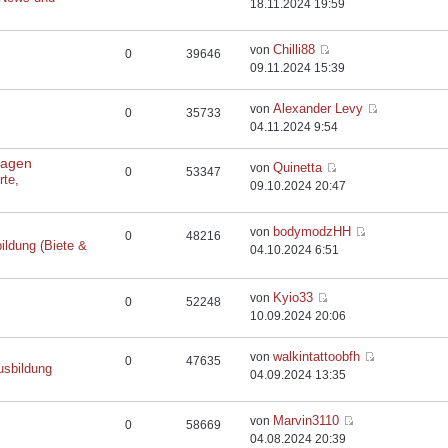
18.11.2024 19:59
Chilli88
von
0
39646
09.11.2024 15:39
Alexander Levy
von
0
35733
04.11.2024 9:54
flagen
Quinetta
von
0
53347
rte,
09.10.2024 20:47
bodymodzHH
von
0
48216
ildung (Biete &
04.10.2024 6:51
Kyio33
von
0
52248
10.09.2024 20:06
walkintattoobfh
von
0
47635
usbildung
04.09.2024 13:35
Marvin3110
von
0
58669
04.08.2024 20:39