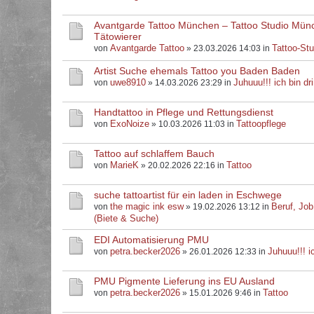
Avantgarde Tattoo München – Tattoo Studio Mün
Tätowierer
Avantgarde Tattoo
Tattoo-Stu
von
» 23.03.2026 14:03 in
Artist Suche ehemals Tattoo you Baden Baden
uwe8910
Juhuuu!!! ich bin dri
von
» 14.03.2026 23:29 in
Handtattoo in Pflege und Rettungsdienst
ExoNoize
Tattoopflege
von
» 10.03.2026 11:03 in
Tattoo auf schlaffem Bauch
MarieK
Tattoo
von
» 20.02.2026 22:16 in
suche tattoartist für ein laden in Eschwege
the magic ink esw
Beruf, Job
von
» 19.02.2026 13:12 in
(Biete & Suche)
EDI Automatisierung PMU
petra.becker2026
Juhuuu!!! ic
von
» 26.01.2026 12:33 in
PMU Pigmente Lieferung ins EU Ausland
petra.becker2026
Tattoo
von
» 15.01.2026 9:46 in