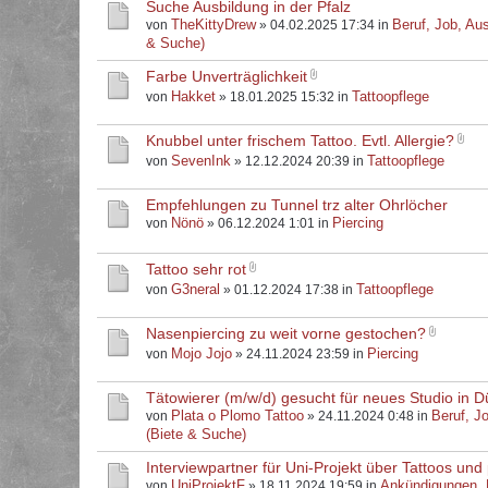
Suche Ausbildung in der Pfalz
TheKittyDrew
Beruf, Job, Aus
von
» 04.02.2025 17:34 in
& Suche)
Farbe Unverträglichkeit
Hakket
Tattoopflege
von
» 18.01.2025 15:32 in
Knubbel unter frischem Tattoo. Evtl. Allergie?
SevenInk
Tattoopflege
von
» 12.12.2024 20:39 in
Empfehlungen zu Tunnel trz alter Ohrlöcher
Nönö
Piercing
von
» 06.12.2024 1:01 in
Tattoo sehr rot
G3neral
Tattoopflege
von
» 01.12.2024 17:38 in
Nasenpiercing zu weit vorne gestochen?
Mojo Jojo
Piercing
von
» 24.11.2024 23:59 in
Tätowierer (m/w/d) gesucht für neues Studio in D
Plata o Plomo Tattoo
Beruf, J
von
» 24.11.2024 0:48 in
(Biete & Suche)
Interviewpartner für Uni-Projekt über Tattoos und 
UniProjektF
Ankündigungen,
von
» 18.11.2024 19:59 in