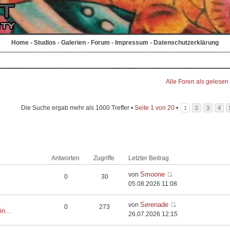
Home
-
Studios
-
Galerien
-
Forum
-
Impressum
-
Datenschutzerklärung
Alle Foren als gelesen
Die Suche ergab mehr als 1000 Treffer •
Seite
1
von
20
•
1
2
3
4
Antworten
Zugriffe
Letzter Beitrag
Smoone
von
0
30
05.08.2026 11:08
Serenade
von
0
273
in...
26.07.2026 12:15