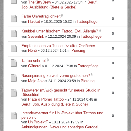
0
TheKittyDrew
Beruf,
von
» 04.02.2025 17:34 in
Job, Ausbildung (Biete & Suche)
Farbe Unverträglichkeit
0
Hakket
Tattoopflege
von
» 18.01.2025 15:32 in
Knubbel unter frischem Tattoo. Evtl. Allergie?
0
SevenInk
Tattoopflege
von
» 12.12.2024 20:39 in
Empfehlungen zu Tunnel trz alter Ohrlöcher
0
Nönö
Piercing
von
» 06.12.2024 1:01 in
Tattoo sehr rot
0
G3neral
Tattoopflege
von
» 01.12.2024 17:38 in
Nasenpiercing zu weit vorne gestochen?
0
Mojo Jojo
Piercing
von
» 24.11.2024 23:59 in
Tätowierer (m/w/d) gesucht für neues Studio in
0
Düsseldorf
Plata o Plomo Tattoo
von
» 24.11.2024 0:48 in
Beruf, Job, Ausbildung (Biete & Suche)
Interviewpartner für Uni-Projekt über Tattoos und
0
persönlic
UniProjektF
von
» 18.11.2024 19:59 in
Ankündigungen, News und sonstiges Gerödel...