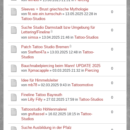
von
» 15.06.2025 21:31 in
Sleeves + Brust griechische Mythologie
0
fit.wie.ein.turnschuh
von
» 13.05.2025 22:28 in
Tattoo-Studios
Suche Studio Darmstadt bzw Umgebung für
0
Lettering/Fineline
simsa
Tattoo-Studios
von
» 13.04.2025 21:46 in
Patch Tattoo Studio Bremen
0
Steffen47a
Tattoo-
von
» 13.03.2025 12:48 in
Studios
Bauchnabelpiercing beim Mann! UPDATE 2025
0
Xpmacapple
Piercing
von
» 03.03.2025 21:32 in
Idee für Himmelsleiter
0
mb78
Tattoomotive
von
» 02.03.2025 9:43 in
Fineline Tattoo Bayreuth
0
Lilly Filly
Tattoo-Studios
von
» 27.02.2025 17:59 in
Tattoostudio Höhlenmalerei
0
gruftassel
Tattoo-
von
» 16.02.2025 18:15 in
Studios
Suche Ausbildung in der Pfalz