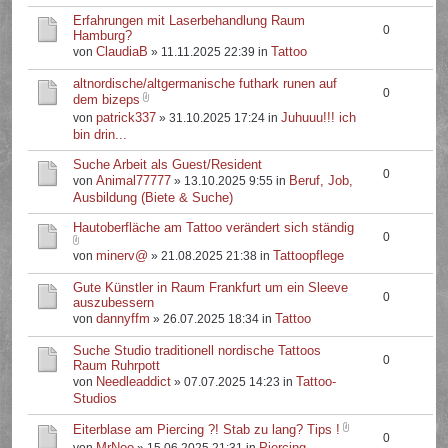
Erfahrungen mit Laserbehandlung Raum
0
Hamburg?
ClaudiaB
Tattoo
von
» 11.11.2025 22:39 in
altnordische/altgermanische futhark runen auf
0
dem bizeps
patrick337
Juhuuu!!! ich
von
» 31.10.2025 17:24 in
bin drin...
Suche Arbeit als Guest/Resident
0
Animal77777
Beruf, Job,
von
» 13.10.2025 9:55 in
Ausbildung (Biete & Suche)
Hautoberfläche am Tattoo verändert sich ständig
0
minerv@
Tattoopflege
von
» 21.08.2025 21:38 in
Gute Künstler in Raum Frankfurt um ein Sleeve
0
auszubessern
dannyffm
Tattoo
von
» 26.07.2025 18:34 in
Suche Studio traditionell nordische Tattoos
0
Raum Ruhrpott
Needleaddict
Tattoo-
von
» 07.07.2025 14:23 in
Studios
Eiterblase am Piercing ?! Stab zu lang? Tips !
0
MrNoo
Piercing