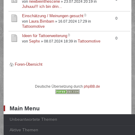
newbieinthescene
von
» 23.07.2024 20:19 in
Juhuuu!!! ich bin drin...
Einschätzung / Meinungen gesucht
0
Laura.Bimbam
von
» 16.07.2024 17:29 in
Tattoomotive
Ideen für Tattoerweiterung
0
Sephx
Tattoomotive
von
» 08.07.2024 18:39 in
Foren-Übersicht
Deutsche Übersetzung durch
phpBB.de
Main Menu
Unbeantwortete Themen
Aktive Themen