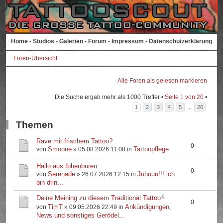
Home
-
Studios
-
Galerien
-
Forum
-
Impressum
-
Datenschutzerklärung
Foren-Übersicht
Alle Foren als gelesen markieren
Die Suche ergab mehr als 1000 Treffer •
Seite
1
von
20
•
...
1
2
3
4
5
20
Themen
Rave mit frischem Tattoo?
0
Smoone
Tattoopflege
von
» 05.08.2026 11:08 in
Hallo aus Ibbenbüren
0
Serenade
Juhuuu!!! ich
von
» 26.07.2026 12:15 in
bin drin...
Deine Meining zu diesem Traditional Tattoo
0
TimT
Ankündigungen,
von
» 09.05.2026 22:49 in
News und sonstiges Gerödel...