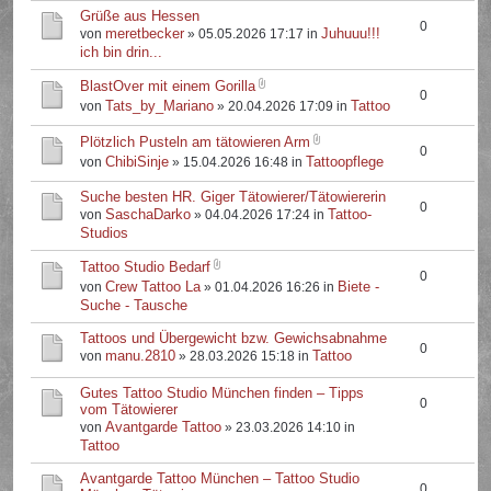
Grüße aus Hessen
0
meretbecker
Juhuuu!!!
von
» 05.05.2026 17:17 in
ich bin drin...
BlastOver mit einem Gorilla
0
Tats_by_Mariano
Tattoo
von
» 20.04.2026 17:09 in
Plötzlich Pusteln am tätowieren Arm
0
ChibiSinje
Tattoopflege
von
» 15.04.2026 16:48 in
Suche besten HR. Giger Tätowierer/Tätowiererin
0
SaschaDarko
Tattoo-
von
» 04.04.2026 17:24 in
Studios
Tattoo Studio Bedarf
0
Crew Tattoo La
Biete -
von
» 01.04.2026 16:26 in
Suche - Tausche
Tattoos und Übergewicht bzw. Gewichsabnahme
0
manu.2810
Tattoo
von
» 28.03.2026 15:18 in
Gutes Tattoo Studio München finden – Tipps
0
vom Tätowierer
Avantgarde Tattoo
von
» 23.03.2026 14:10 in
Tattoo
Avantgarde Tattoo München – Tattoo Studio
0