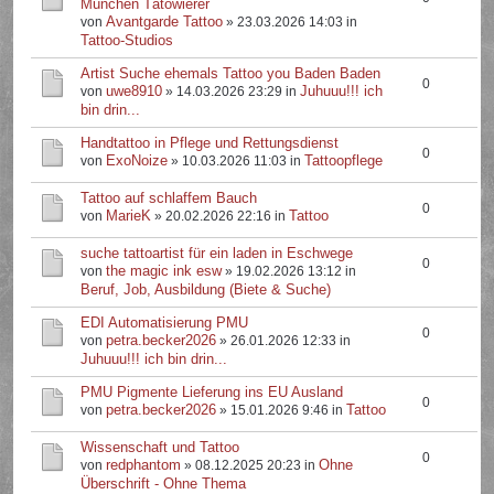
München Tätowierer
Avantgarde Tattoo
von
» 23.03.2026 14:03 in
Tattoo-Studios
Artist Suche ehemals Tattoo you Baden Baden
0
uwe8910
Juhuuu!!! ich
von
» 14.03.2026 23:29 in
bin drin...
Handtattoo in Pflege und Rettungsdienst
0
ExoNoize
Tattoopflege
von
» 10.03.2026 11:03 in
Tattoo auf schlaffem Bauch
0
MarieK
Tattoo
von
» 20.02.2026 22:16 in
suche tattoartist für ein laden in Eschwege
0
the magic ink esw
von
» 19.02.2026 13:12 in
Beruf, Job, Ausbildung (Biete & Suche)
EDI Automatisierung PMU
0
petra.becker2026
von
» 26.01.2026 12:33 in
Juhuuu!!! ich bin drin...
PMU Pigmente Lieferung ins EU Ausland
0
petra.becker2026
Tattoo
von
» 15.01.2026 9:46 in
Wissenschaft und Tattoo
0
redphantom
Ohne
von
» 08.12.2025 20:23 in
Überschrift - Ohne Thema