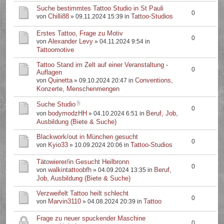
Suche bestimmtes Tattoo Studio in St Pauli
0
Chilli88
Tattoo-Studios
von
» 09.11.2024 15:39 in
Erstes Tattoo, Frage zu Motiv
0
Alexander Levy
von
» 04.11.2024 9:54 in
Tattoomotive
Tattoo Stand im Zelt auf einer Veranstaltung -
0
Auflagen
Quinetta
Conventions,
von
» 09.10.2024 20:47 in
Konzerte, Menschenmengen
Suche Studio
0
bodymodzHH
Beruf, Job,
von
» 04.10.2024 6:51 in
Ausbildung (Biete & Suche)
Blackwork/out in München gesucht
0
Kyio33
Tattoo-Studios
von
» 10.09.2024 20:06 in
Tätowierer/in Gesucht Heilbronn
0
walkintattoobfh
Beruf,
von
» 04.09.2024 13:35 in
Job, Ausbildung (Biete & Suche)
Verzweifelt Tattoo heilt schlecht
0
Marvin3110
Tattoo
von
» 04.08.2024 20:39 in
Frage zu neuer spuckender Maschine
0