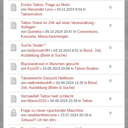
Erstes Tattoo, Frage zu Motiv
0
Alexander Levy
von
» 04.11.2024 9:54 in
Tattoomotive
Tattoo Stand im Zelt auf einer Veranstaltung -
0
Auflagen
Quinetta
Conventions,
von
» 09.10.2024 20:47 in
Konzerte, Menschenmengen
Suche Studio
0
bodymodzHH
Beruf, Job,
von
» 04.10.2024 6:51 in
Ausbildung (Biete & Suche)
Blackwork/out in München gesucht
0
Kyio33
Tattoo-Studios
von
» 10.09.2024 20:06 in
Tätowierer/in Gesucht Heilbronn
0
walkintattoobfh
Beruf,
von
» 04.09.2024 13:35 in
Job, Ausbildung (Biete & Suche)
Verzweifelt Tattoo heilt schlecht
0
Marvin3110
Tattoo
von
» 04.08.2024 20:39 in
Frage zu neuer spuckender Maschine
0
newbieinthescene
von
» 23.07.2024 20:19 in
Juhuuu!!! ich bin drin...