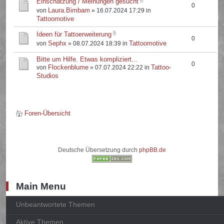
Einschätzung / Meinungen gesucht
0
Laura.Bimbam
von
» 16.07.2024 17:29 in
Tattoomotive
Ideen für Tattoerweiterung
0
Sephx
Tattoomotive
von
» 08.07.2024 18:39 in
Bitte um Hilfe. Etwas kompliziert...
0
Flockenblume
Tattoo-
von
» 07.07.2024 22:22 in
Studios
Foren-Übersicht
Deutsche Übersetzung durch
phpBB.de
Main Menu
Unbeantwortete Themen
Aktive Themen