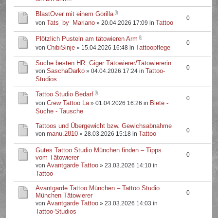
BlastOver mit einem Gorilla
0
Tats_by_Mariano
Tattoo
von
» 20.04.2026 17:09 in
Plötzlich Pusteln am tätowieren Arm
0
ChibiSinje
Tattoopflege
von
» 15.04.2026 16:48 in
Suche besten HR. Giger Tätowierer/Tätowiererin
0
SaschaDarko
Tattoo-
von
» 04.04.2026 17:24 in
Studios
Tattoo Studio Bedarf
0
Crew Tattoo La
Biete -
von
» 01.04.2026 16:26 in
Suche - Tausche
Tattoos und Übergewicht bzw. Gewichsabnahme
0
manu.2810
Tattoo
von
» 28.03.2026 15:18 in
Gutes Tattoo Studio München finden – Tipps
0
vom Tätowierer
Avantgarde Tattoo
von
» 23.03.2026 14:10 in
Tattoo
Avantgarde Tattoo München – Tattoo Studio
0
München Tätowierer
Avantgarde Tattoo
von
» 23.03.2026 14:03 in
Tattoo-Studios