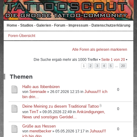
Home
-
Studios
-
Galerien
-
Forum
-
Impressum
-
Datenschutzerklärung
Foren-Übersicht
Alle Foren als gelesen markieren
Die Suche ergab mehr als 1000 Treffer •
Seite
1
von
20
•
...
1
2
3
4
5
20
Themen
Hallo aus Ibbenbüren
0
Serenade
Juhuuu!!! ich
von
» 26.07.2026 12:15 in
bin drin...
Deine Meining zu diesem Traditional Tattoo
0
TimT
Ankündigungen,
von
» 09.05.2026 22:49 in
News und sonstiges Gerödel...
Grüße aus Hessen
0
meretbecker
Juhuuu!!!
von
» 05.05.2026 17:17 in
ich bin drin...