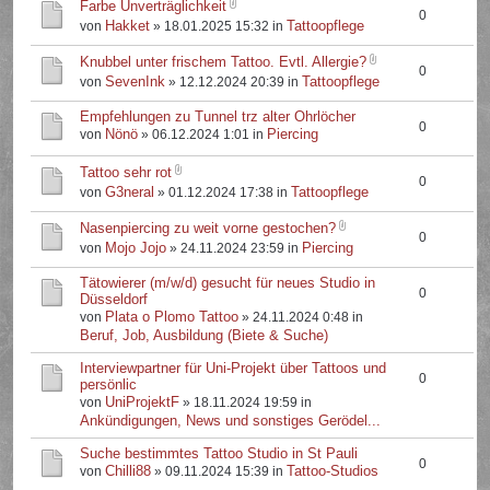
Farbe Unverträglichkeit
0
Hakket
Tattoopflege
von
» 18.01.2025 15:32 in
Knubbel unter frischem Tattoo. Evtl. Allergie?
0
SevenInk
Tattoopflege
von
» 12.12.2024 20:39 in
Empfehlungen zu Tunnel trz alter Ohrlöcher
0
Nönö
Piercing
von
» 06.12.2024 1:01 in
Tattoo sehr rot
0
G3neral
Tattoopflege
von
» 01.12.2024 17:38 in
Nasenpiercing zu weit vorne gestochen?
0
Mojo Jojo
Piercing
von
» 24.11.2024 23:59 in
Tätowierer (m/w/d) gesucht für neues Studio in
0
Düsseldorf
Plata o Plomo Tattoo
von
» 24.11.2024 0:48 in
Beruf, Job, Ausbildung (Biete & Suche)
Interviewpartner für Uni-Projekt über Tattoos und
0
persönlic
UniProjektF
von
» 18.11.2024 19:59 in
Ankündigungen, News und sonstiges Gerödel...
Suche bestimmtes Tattoo Studio in St Pauli
0
Chilli88
Tattoo-Studios
von
» 09.11.2024 15:39 in