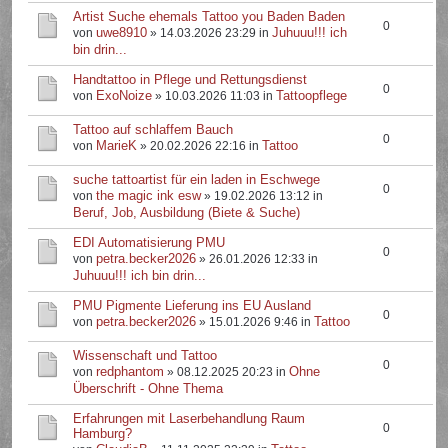
Artist Suche ehemals Tattoo you Baden Baden
0
uwe8910
Juhuuu!!! ich
von
» 14.03.2026 23:29 in
bin drin...
Handtattoo in Pflege und Rettungsdienst
0
ExoNoize
Tattoopflege
von
» 10.03.2026 11:03 in
Tattoo auf schlaffem Bauch
0
MarieK
Tattoo
von
» 20.02.2026 22:16 in
suche tattoartist für ein laden in Eschwege
0
the magic ink esw
von
» 19.02.2026 13:12 in
Beruf, Job, Ausbildung (Biete & Suche)
EDI Automatisierung PMU
0
petra.becker2026
von
» 26.01.2026 12:33 in
Juhuuu!!! ich bin drin...
PMU Pigmente Lieferung ins EU Ausland
0
petra.becker2026
Tattoo
von
» 15.01.2026 9:46 in
Wissenschaft und Tattoo
0
redphantom
Ohne
von
» 08.12.2025 20:23 in
Überschrift - Ohne Thema
Erfahrungen mit Laserbehandlung Raum
0
Hamburg?