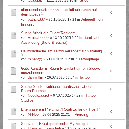
ClaudiaB
Tattoo
von
» 11.11.2025 22:39 in
altnordische/altgermanische futhark runen auf
0
dem bizeps
patrick337
Juhuuu!!! ich
von
» 31.10.2025 17:24 in
bin drin...
Suche Arbeit als Guest/Resident
0
Animal77777
Beruf, Job,
von
» 13.10.2025 9:55 in
Ausbildung (Biete & Suche)
Hautoberfläche am Tattoo verändert sich ständig
0
minerv@
Tattoopflege
von
» 21.08.2025 21:38 in
Gute Künstler in Raum Frankfurt um ein Sleeve
0
auszubessern
dannyffm
Tattoo
von
» 26.07.2025 18:34 in
Suche Studio traditionell nordische Tattoos
0
Raum Ruhrpott
Needleaddict
Tattoo-
von
» 07.07.2025 14:23 in
Studios
Eiterblase am Piercing ?! Stab zu lang? Tips !
0
MrNoo
Piercing
von
» 15.06.2025 21:31 in
Sleeves + Brust griechische Mythologie
0
fit.wie.ein.turnschuh
von
» 13.05.2025 22:28 in