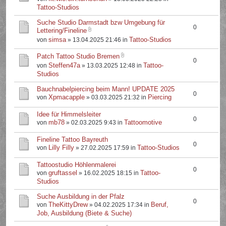
Tattoo-Studios
Suche Studio Darmstadt bzw Umgebung für
0
Lettering/Fineline
simsa
Tattoo-Studios
von
» 13.04.2025 21:46 in
Patch Tattoo Studio Bremen
0
Steffen47a
Tattoo-
von
» 13.03.2025 12:48 in
Studios
Bauchnabelpiercing beim Mann! UPDATE 2025
0
Xpmacapple
Piercing
von
» 03.03.2025 21:32 in
Idee für Himmelsleiter
0
mb78
Tattoomotive
von
» 02.03.2025 9:43 in
Fineline Tattoo Bayreuth
0
Lilly Filly
Tattoo-Studios
von
» 27.02.2025 17:59 in
Tattoostudio Höhlenmalerei
0
gruftassel
Tattoo-
von
» 16.02.2025 18:15 in
Studios
Suche Ausbildung in der Pfalz
0
TheKittyDrew
Beruf,
von
» 04.02.2025 17:34 in
Job, Ausbildung (Biete & Suche)