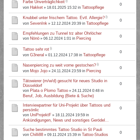
Farbe Unverträglichkeit
0
Hakket
Tattoopflege
von
» 18.01.2025 15:32 in
Knubbel unter frischem Tattoo. Evtl. Allergie?
0
SevenInk
Tattoopflege
von
» 12.12.2024 20:39 in
Empfehlungen zu Tunnel trz alter Ohrlöcher
0
Nönö
Piercing
von
» 06.12.2024 1:01 in
Tattoo sehr rot
0
G3neral
Tattoopflege
von
» 01.12.2024 17:38 in
Nasenpiercing zu weit vorne gestochen?
0
Mojo Jojo
Piercing
von
» 24.11.2024 23:59 in
Tätowierer (m/w/d) gesucht für neues Studio in
0
Düsseldorf
Plata o Plomo Tattoo
von
» 24.11.2024 0:48 in
Beruf, Job, Ausbildung (Biete & Suche)
Interviewpartner für Uni-Projekt über Tattoos und
0
persönlic
UniProjektF
von
» 18.11.2024 19:59 in
Ankündigungen, News und sonstiges Gerödel...
Suche bestimmtes Tattoo Studio in St Pauli
0
Chilli88
Tattoo-Studios
von
» 09.11.2024 15:39 in