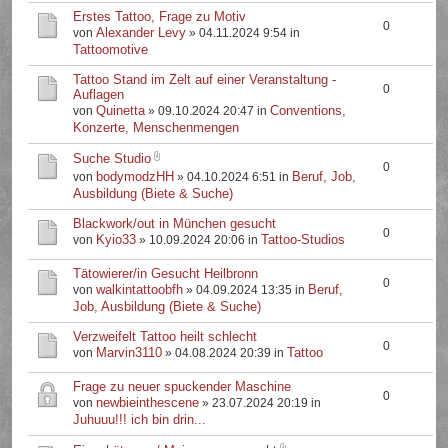
Erstes Tattoo, Frage zu Motiv
0
Alexander Levy
von
» 04.11.2024 9:54 in
Tattoomotive
Tattoo Stand im Zelt auf einer Veranstaltung -
0
Auflagen
Quinetta
Conventions,
von
» 09.10.2024 20:47 in
Konzerte, Menschenmengen
Suche Studio
0
bodymodzHH
Beruf, Job,
von
» 04.10.2024 6:51 in
Ausbildung (Biete & Suche)
Blackwork/out in München gesucht
0
Kyio33
Tattoo-Studios
von
» 10.09.2024 20:06 in
Tätowierer/in Gesucht Heilbronn
0
walkintattoobfh
Beruf,
von
» 04.09.2024 13:35 in
Job, Ausbildung (Biete & Suche)
Verzweifelt Tattoo heilt schlecht
0
Marvin3110
Tattoo
von
» 04.08.2024 20:39 in
Frage zu neuer spuckender Maschine
0
newbieinthescene
von
» 23.07.2024 20:19 in
Juhuuu!!! ich bin drin...