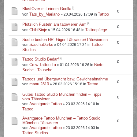
BlastOver mit einem Gorilla
0
Tats_by_Mariano
Tattoo
von
» 20.04.2026 17:09 in
Plötzlich Pusteln am tätowieren Arm
0
ChibiSinje
Tattoopflege
von
» 15.04.2026 16:48 in
Suche besten HR. Giger Tätowierer/Tätowiererin
0
SaschaDarko
Tattoo-
von
» 04.04.2026 17:24 in
Studios
Tattoo Studio Bedarf
0
Crew Tattoo La
Biete -
von
» 01.04.2026 16:26 in
Suche - Tausche
Tattoos und Übergewicht bzw. Gewichsabnahme
0
manu.2810
Tattoo
von
» 28.03.2026 15:18 in
Gutes Tattoo Studio München finden – Tipps
0
vom Tätowierer
Avantgarde Tattoo
von
» 23.03.2026 14:10 in
Tattoo
Avantgarde Tattoo München – Tattoo Studio
0
München Tätowierer
Avantgarde Tattoo
von
» 23.03.2026 14:03 in
Tattoo-Studios