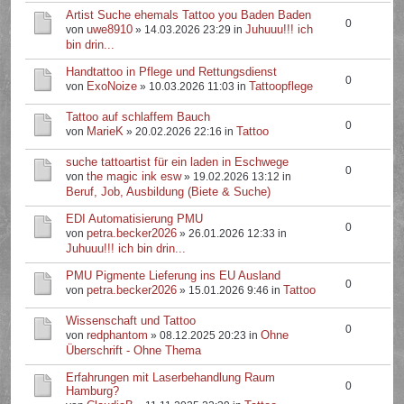
Artist Suche ehemals Tattoo you Baden Baden
0
uwe8910
Juhuuu!!! ich
von
» 14.03.2026 23:29 in
bin drin...
Handtattoo in Pflege und Rettungsdienst
0
ExoNoize
Tattoopflege
von
» 10.03.2026 11:03 in
Tattoo auf schlaffem Bauch
0
MarieK
Tattoo
von
» 20.02.2026 22:16 in
suche tattoartist für ein laden in Eschwege
0
the magic ink esw
von
» 19.02.2026 13:12 in
Beruf, Job, Ausbildung (Biete & Suche)
EDI Automatisierung PMU
0
petra.becker2026
von
» 26.01.2026 12:33 in
Juhuuu!!! ich bin drin...
PMU Pigmente Lieferung ins EU Ausland
0
petra.becker2026
Tattoo
von
» 15.01.2026 9:46 in
Wissenschaft und Tattoo
0
redphantom
Ohne
von
» 08.12.2025 20:23 in
Überschrift - Ohne Thema
Erfahrungen mit Laserbehandlung Raum
0
Hamburg?