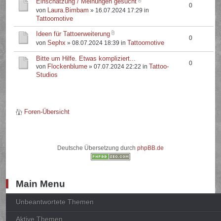
Einschätzung / Meinungen gesucht
0
Laura.Bimbam
von
» 16.07.2024 17:29 in
Tattoomotive
Ideen für Tattoerweiterung
0
Sephx
Tattoomotive
von
» 08.07.2024 18:39 in
Bitte um Hilfe. Etwas kompliziert...
0
Flockenblume
Tattoo-
von
» 07.07.2024 22:22 in
Studios
Foren-Übersicht
Deutsche Übersetzung durch
phpBB.de
Main Menu
Unbeantwortete Themen
Aktive Themen