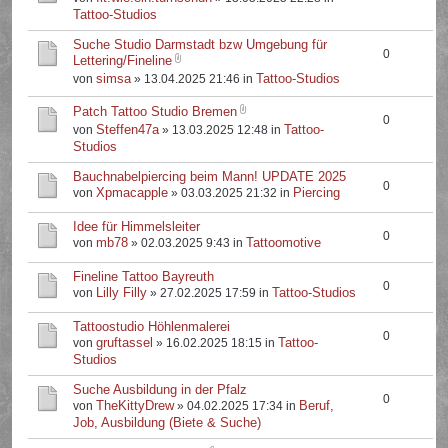
Tattoo-Studios
Suche Studio Darmstadt bzw Umgebung für
0
Lettering/Fineline
simsa
Tattoo-Studios
von
» 13.04.2025 21:46 in
Patch Tattoo Studio Bremen
0
Steffen47a
Tattoo-
von
» 13.03.2025 12:48 in
Studios
Bauchnabelpiercing beim Mann! UPDATE 2025
0
Xpmacapple
Piercing
von
» 03.03.2025 21:32 in
Idee für Himmelsleiter
0
mb78
Tattoomotive
von
» 02.03.2025 9:43 in
Fineline Tattoo Bayreuth
0
Lilly Filly
Tattoo-Studios
von
» 27.02.2025 17:59 in
Tattoostudio Höhlenmalerei
0
gruftassel
Tattoo-
von
» 16.02.2025 18:15 in
Studios
Suche Ausbildung in der Pfalz
0
TheKittyDrew
Beruf,
von
» 04.02.2025 17:34 in
Job, Ausbildung (Biete & Suche)