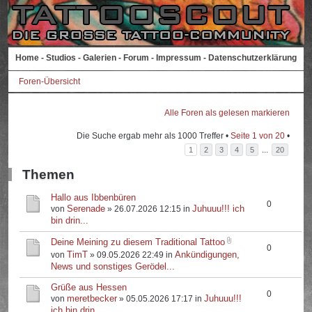
Home
-
Studios
-
Galerien
-
Forum
-
Impressum
-
Datenschutzerklärung
Foren-Übersicht
Alle Foren als gelesen markieren
Die Suche ergab mehr als 1000 Treffer •
Seite
1
von
20
•
...
1
2
3
4
5
20
Themen
Hallo aus Ibbenbüren
0
Serenade
Juhuuu!!! ich
von
» 26.07.2026 12:15 in
bin drin...
Deine Meining zu diesem Traditional Tattoo
0
TimT
Ankündigungen,
von
» 09.05.2026 22:49 in
News und sonstiges Gerödel...
Grüße aus Hessen
0
meretbecker
Juhuuu!!!
von
» 05.05.2026 17:17 in
ich bin drin...