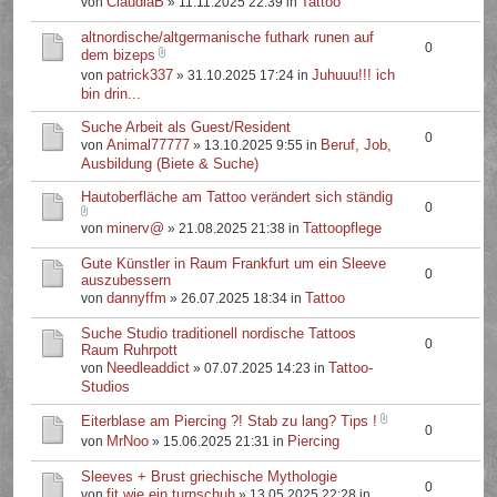
ClaudiaB
Tattoo
von
» 11.11.2025 22:39 in
altnordische/altgermanische futhark runen auf
0
dem bizeps
patrick337
Juhuuu!!! ich
von
» 31.10.2025 17:24 in
bin drin...
Suche Arbeit als Guest/Resident
0
Animal77777
Beruf, Job,
von
» 13.10.2025 9:55 in
Ausbildung (Biete & Suche)
Hautoberfläche am Tattoo verändert sich ständig
0
minerv@
Tattoopflege
von
» 21.08.2025 21:38 in
Gute Künstler in Raum Frankfurt um ein Sleeve
0
auszubessern
dannyffm
Tattoo
von
» 26.07.2025 18:34 in
Suche Studio traditionell nordische Tattoos
0
Raum Ruhrpott
Needleaddict
Tattoo-
von
» 07.07.2025 14:23 in
Studios
Eiterblase am Piercing ?! Stab zu lang? Tips !
0
MrNoo
Piercing
von
» 15.06.2025 21:31 in
Sleeves + Brust griechische Mythologie
0
fit.wie.ein.turnschuh
von
» 13.05.2025 22:28 in