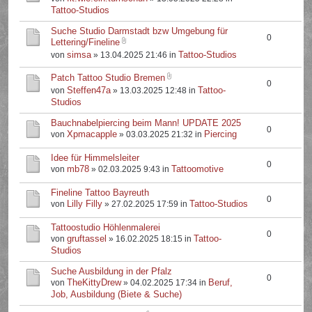
Tattoo-Studios
Suche Studio Darmstadt bzw Umgebung für
0
Lettering/Fineline
simsa
Tattoo-Studios
von
» 13.04.2025 21:46 in
Patch Tattoo Studio Bremen
0
Steffen47a
Tattoo-
von
» 13.03.2025 12:48 in
Studios
Bauchnabelpiercing beim Mann! UPDATE 2025
0
Xpmacapple
Piercing
von
» 03.03.2025 21:32 in
Idee für Himmelsleiter
0
mb78
Tattoomotive
von
» 02.03.2025 9:43 in
Fineline Tattoo Bayreuth
0
Lilly Filly
Tattoo-Studios
von
» 27.02.2025 17:59 in
Tattoostudio Höhlenmalerei
0
gruftassel
Tattoo-
von
» 16.02.2025 18:15 in
Studios
Suche Ausbildung in der Pfalz
0
TheKittyDrew
Beruf,
von
» 04.02.2025 17:34 in
Job, Ausbildung (Biete & Suche)