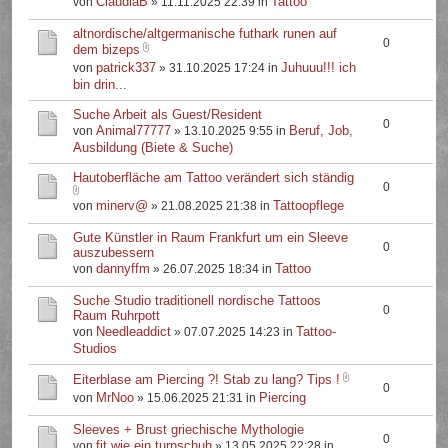
ClaudiaB
Tattoo
von
» 11.11.2025 22:39 in
altnordische/altgermanische futhark runen auf
0
dem bizeps
patrick337
Juhuuu!!! ich
von
» 31.10.2025 17:24 in
bin drin...
Suche Arbeit als Guest/Resident
0
Animal77777
Beruf, Job,
von
» 13.10.2025 9:55 in
Ausbildung (Biete & Suche)
Hautoberfläche am Tattoo verändert sich ständig
0
minerv@
Tattoopflege
von
» 21.08.2025 21:38 in
Gute Künstler in Raum Frankfurt um ein Sleeve
0
auszubessern
dannyffm
Tattoo
von
» 26.07.2025 18:34 in
Suche Studio traditionell nordische Tattoos
0
Raum Ruhrpott
Needleaddict
Tattoo-
von
» 07.07.2025 14:23 in
Studios
Eiterblase am Piercing ?! Stab zu lang? Tips !
0
MrNoo
Piercing
von
» 15.06.2025 21:31 in
Sleeves + Brust griechische Mythologie
0
fit.wie.ein.turnschuh
von
» 13.05.2025 22:28 in