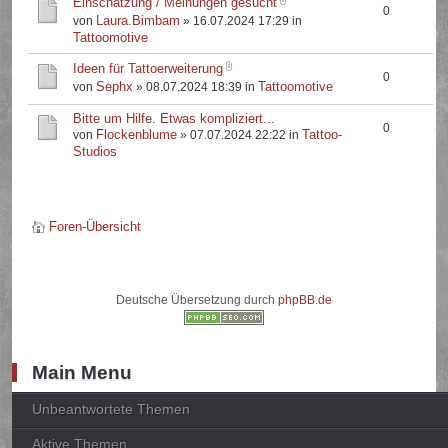
Einschätzung / Meinungen gesucht
0
Laura.Bimbam
von
» 16.07.2024 17:29 in
Tattoomotive
Ideen für Tattoerweiterung
0
Sephx
Tattoomotive
von
» 08.07.2024 18:39 in
Bitte um Hilfe. Etwas kompliziert...
0
Flockenblume
Tattoo-
von
» 07.07.2024 22:22 in
Studios
Foren-Übersicht
Deutsche Übersetzung durch
phpBB.de
Main Menu
Unbeantwortete Themen
Aktive Themen