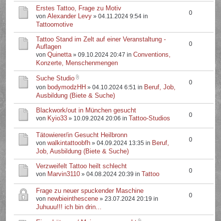
Erstes Tattoo, Frage zu Motiv
0
Alexander Levy
von
» 04.11.2024 9:54 in
Tattoomotive
Tattoo Stand im Zelt auf einer Veranstaltung -
0
Auflagen
Quinetta
Conventions,
von
» 09.10.2024 20:47 in
Konzerte, Menschenmengen
Suche Studio
0
bodymodzHH
Beruf, Job,
von
» 04.10.2024 6:51 in
Ausbildung (Biete & Suche)
Blackwork/out in München gesucht
0
Kyio33
Tattoo-Studios
von
» 10.09.2024 20:06 in
Tätowierer/in Gesucht Heilbronn
0
walkintattoobfh
Beruf,
von
» 04.09.2024 13:35 in
Job, Ausbildung (Biete & Suche)
Verzweifelt Tattoo heilt schlecht
0
Marvin3110
Tattoo
von
» 04.08.2024 20:39 in
Frage zu neuer spuckender Maschine
0
newbieinthescene
von
» 23.07.2024 20:19 in
Juhuuu!!! ich bin drin...