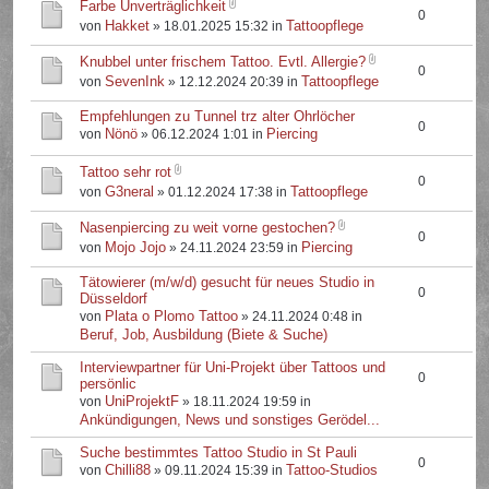
Farbe Unverträglichkeit
0
Hakket
Tattoopflege
von
» 18.01.2025 15:32 in
Knubbel unter frischem Tattoo. Evtl. Allergie?
0
SevenInk
Tattoopflege
von
» 12.12.2024 20:39 in
Empfehlungen zu Tunnel trz alter Ohrlöcher
0
Nönö
Piercing
von
» 06.12.2024 1:01 in
Tattoo sehr rot
0
G3neral
Tattoopflege
von
» 01.12.2024 17:38 in
Nasenpiercing zu weit vorne gestochen?
0
Mojo Jojo
Piercing
von
» 24.11.2024 23:59 in
Tätowierer (m/w/d) gesucht für neues Studio in
0
Düsseldorf
Plata o Plomo Tattoo
von
» 24.11.2024 0:48 in
Beruf, Job, Ausbildung (Biete & Suche)
Interviewpartner für Uni-Projekt über Tattoos und
0
persönlic
UniProjektF
von
» 18.11.2024 19:59 in
Ankündigungen, News und sonstiges Gerödel...
Suche bestimmtes Tattoo Studio in St Pauli
0
Chilli88
Tattoo-Studios
von
» 09.11.2024 15:39 in