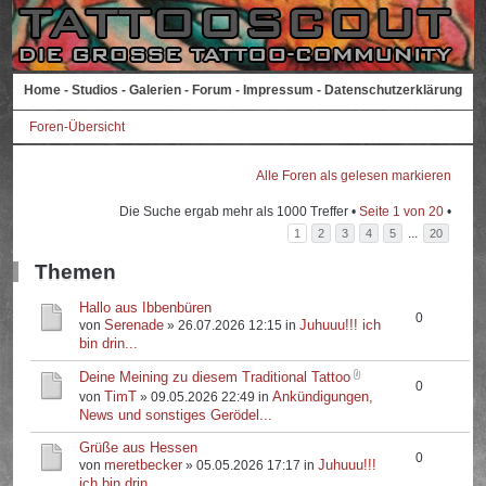
Home
-
Studios
-
Galerien
-
Forum
-
Impressum
-
Datenschutzerklärung
Foren-Übersicht
Alle Foren als gelesen markieren
Die Suche ergab mehr als 1000 Treffer •
Seite
1
von
20
•
...
1
2
3
4
5
20
Themen
Hallo aus Ibbenbüren
0
Serenade
Juhuuu!!! ich
von
» 26.07.2026 12:15 in
bin drin...
Deine Meining zu diesem Traditional Tattoo
0
TimT
Ankündigungen,
von
» 09.05.2026 22:49 in
News und sonstiges Gerödel...
Grüße aus Hessen
0
meretbecker
Juhuuu!!!
von
» 05.05.2026 17:17 in
ich bin drin...