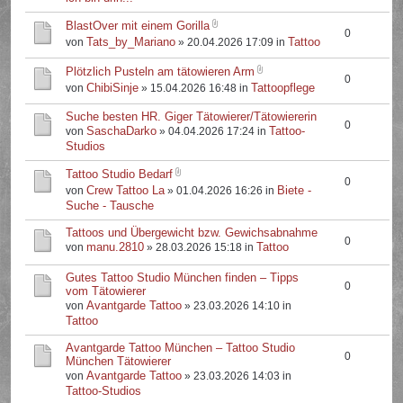
BlastOver mit einem Gorilla
0
Tats_by_Mariano
Tattoo
von
» 20.04.2026 17:09 in
Plötzlich Pusteln am tätowieren Arm
0
ChibiSinje
Tattoopflege
von
» 15.04.2026 16:48 in
Suche besten HR. Giger Tätowierer/Tätowiererin
0
SaschaDarko
Tattoo-
von
» 04.04.2026 17:24 in
Studios
Tattoo Studio Bedarf
0
Crew Tattoo La
Biete -
von
» 01.04.2026 16:26 in
Suche - Tausche
Tattoos und Übergewicht bzw. Gewichsabnahme
0
manu.2810
Tattoo
von
» 28.03.2026 15:18 in
Gutes Tattoo Studio München finden – Tipps
0
vom Tätowierer
Avantgarde Tattoo
von
» 23.03.2026 14:10 in
Tattoo
Avantgarde Tattoo München – Tattoo Studio
0
München Tätowierer
Avantgarde Tattoo
von
» 23.03.2026 14:03 in
Tattoo-Studios