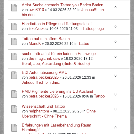
Artist Suche ehemals Tattoo you Baden Baden
0
uwe8910
Juhuuu!!! ich
von
» 14.03.2026 23:29 in
bin drin...
Handtattoo in Pflege und Rettungsdienst
0
ExoNoize
Tattoopflege
von
» 10.03.2026 11:03 in
Tattoo auf schlaffem Bauch
0
MarieK
Tattoo
von
» 20.02.2026 22:16 in
suche tattoartist für ein laden in Eschwege
0
the magic ink esw
von
» 19.02.2026 13:12 in
Beruf, Job, Ausbildung (Biete & Suche)
EDI Automatisierung PMU
0
petra.becker2026
von
» 26.01.2026 12:33 in
Juhuuu!!! ich bin drin...
PMU Pigmente Lieferung ins EU Ausland
0
petra.becker2026
Tattoo
von
» 15.01.2026 9:46 in
Wissenschaft und Tattoo
0
redphantom
Ohne
von
» 08.12.2025 20:23 in
Überschrift - Ohne Thema
Erfahrungen mit Laserbehandlung Raum
0
Hamburg?