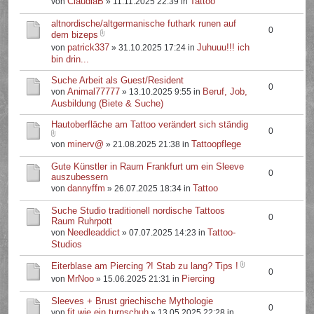
ClaudiaB
Tattoo
von
» 11.11.2025 22:39 in
altnordische/altgermanische futhark runen auf
0
dem bizeps
patrick337
Juhuuu!!! ich
von
» 31.10.2025 17:24 in
bin drin...
Suche Arbeit als Guest/Resident
0
Animal77777
Beruf, Job,
von
» 13.10.2025 9:55 in
Ausbildung (Biete & Suche)
Hautoberfläche am Tattoo verändert sich ständig
0
minerv@
Tattoopflege
von
» 21.08.2025 21:38 in
Gute Künstler in Raum Frankfurt um ein Sleeve
0
auszubessern
dannyffm
Tattoo
von
» 26.07.2025 18:34 in
Suche Studio traditionell nordische Tattoos
0
Raum Ruhrpott
Needleaddict
Tattoo-
von
» 07.07.2025 14:23 in
Studios
Eiterblase am Piercing ?! Stab zu lang? Tips !
0
MrNoo
Piercing
von
» 15.06.2025 21:31 in
Sleeves + Brust griechische Mythologie
0
fit.wie.ein.turnschuh
von
» 13.05.2025 22:28 in