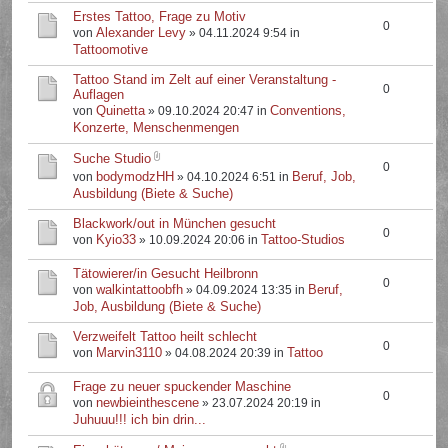
Erstes Tattoo, Frage zu Motiv
0
Alexander Levy
von
» 04.11.2024 9:54 in
Tattoomotive
Tattoo Stand im Zelt auf einer Veranstaltung -
0
Auflagen
Quinetta
Conventions,
von
» 09.10.2024 20:47 in
Konzerte, Menschenmengen
Suche Studio
0
bodymodzHH
Beruf, Job,
von
» 04.10.2024 6:51 in
Ausbildung (Biete & Suche)
Blackwork/out in München gesucht
0
Kyio33
Tattoo-Studios
von
» 10.09.2024 20:06 in
Tätowierer/in Gesucht Heilbronn
0
walkintattoobfh
Beruf,
von
» 04.09.2024 13:35 in
Job, Ausbildung (Biete & Suche)
Verzweifelt Tattoo heilt schlecht
0
Marvin3110
Tattoo
von
» 04.08.2024 20:39 in
Frage zu neuer spuckender Maschine
0
newbieinthescene
von
» 23.07.2024 20:19 in
Juhuuu!!! ich bin drin...