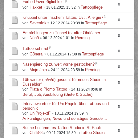
Farbe Unverträglichkeit
0
Hakket
Tattoopflege
von
» 18.01.2025 15:32 in
Knubbel unter frischem Tattoo. Evtl. Allergie?
0
SevenInk
Tattoopflege
von
» 12.12.2024 20:39 in
Empfehlungen zu Tunnel trz alter Ohrlöcher
0
Nönö
Piercing
von
» 06.12.2024 1:01 in
Tattoo sehr rot
0
G3neral
Tattoopflege
von
» 01.12.2024 17:38 in
Nasenpiercing zu weit vorne gestochen?
0
Mojo Jojo
Piercing
von
» 24.11.2024 23:59 in
Tätowierer (m/w/d) gesucht für neues Studio in
0
Düsseldorf
Plata o Plomo Tattoo
von
» 24.11.2024 0:48 in
Beruf, Job, Ausbildung (Biete & Suche)
Interviewpartner für Uni-Projekt über Tattoos und
0
persönlic
UniProjektF
von
» 18.11.2024 19:59 in
Ankündigungen, News und sonstiges Gerödel...
Suche bestimmtes Tattoo Studio in St Pauli
0
Chilli88
Tattoo-Studios
von
» 09.11.2024 15:39 in