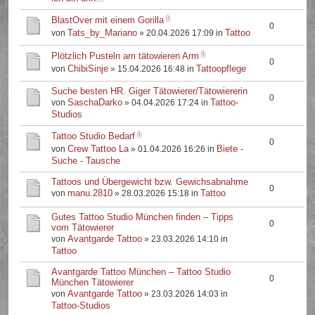
BlastOver mit einem Gorilla
0
Tats_by_Mariano
Tattoo
von
» 20.04.2026 17:09 in
Plötzlich Pusteln am tätowieren Arm
0
ChibiSinje
Tattoopflege
von
» 15.04.2026 16:48 in
Suche besten HR. Giger Tätowierer/Tätowiererin
0
SaschaDarko
Tattoo-
von
» 04.04.2026 17:24 in
Studios
Tattoo Studio Bedarf
0
Crew Tattoo La
Biete -
von
» 01.04.2026 16:26 in
Suche - Tausche
Tattoos und Übergewicht bzw. Gewichsabnahme
0
manu.2810
Tattoo
von
» 28.03.2026 15:18 in
Gutes Tattoo Studio München finden – Tipps
0
vom Tätowierer
Avantgarde Tattoo
von
» 23.03.2026 14:10 in
Tattoo
Avantgarde Tattoo München – Tattoo Studio
0
München Tätowierer
Avantgarde Tattoo
von
» 23.03.2026 14:03 in
Tattoo-Studios