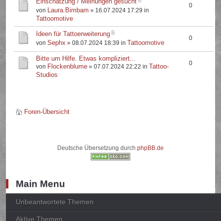
Einschätzung / Meinungen gesucht
0
Laura.Bimbam
von
» 16.07.2024 17:29 in
Tattoomotive
Ideen für Tattoerweiterung
0
Sephx
Tattoomotive
von
» 08.07.2024 18:39 in
Bitte um Hilfe. Etwas kompliziert...
0
Flockenblume
Tattoo-
von
» 07.07.2024 22:22 in
Studios
Foren-Übersicht
Deutsche Übersetzung durch
phpBB.de
Main Menu
Unbeantwortete Themen
Aktive Themen