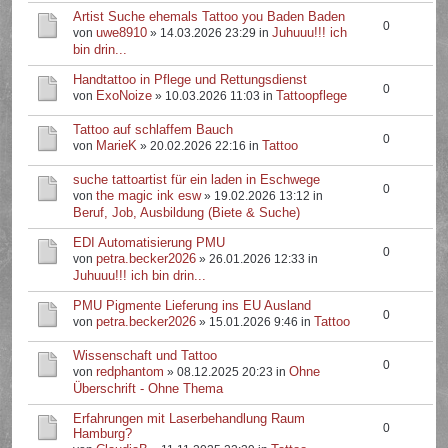
Artist Suche ehemals Tattoo you Baden Baden
0
uwe8910
Juhuuu!!! ich
von
» 14.03.2026 23:29 in
bin drin...
Handtattoo in Pflege und Rettungsdienst
0
ExoNoize
Tattoopflege
von
» 10.03.2026 11:03 in
Tattoo auf schlaffem Bauch
0
MarieK
Tattoo
von
» 20.02.2026 22:16 in
suche tattoartist für ein laden in Eschwege
0
the magic ink esw
von
» 19.02.2026 13:12 in
Beruf, Job, Ausbildung (Biete & Suche)
EDI Automatisierung PMU
0
petra.becker2026
von
» 26.01.2026 12:33 in
Juhuuu!!! ich bin drin...
PMU Pigmente Lieferung ins EU Ausland
0
petra.becker2026
Tattoo
von
» 15.01.2026 9:46 in
Wissenschaft und Tattoo
0
redphantom
Ohne
von
» 08.12.2025 20:23 in
Überschrift - Ohne Thema
Erfahrungen mit Laserbehandlung Raum
0
Hamburg?