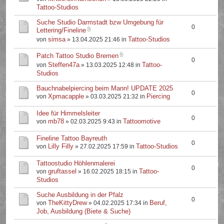
Tattoo-Studios
Suche Studio Darmstadt bzw Umgebung für
0
Lettering/Fineline
simsa
Tattoo-Studios
von
» 13.04.2025 21:46 in
Patch Tattoo Studio Bremen
0
Steffen47a
Tattoo-
von
» 13.03.2025 12:48 in
Studios
Bauchnabelpiercing beim Mann! UPDATE 2025
0
Xpmacapple
Piercing
von
» 03.03.2025 21:32 in
Idee für Himmelsleiter
0
mb78
Tattoomotive
von
» 02.03.2025 9:43 in
Fineline Tattoo Bayreuth
0
Lilly Filly
Tattoo-Studios
von
» 27.02.2025 17:59 in
Tattoostudio Höhlenmalerei
0
gruftassel
Tattoo-
von
» 16.02.2025 18:15 in
Studios
Suche Ausbildung in der Pfalz
0
TheKittyDrew
Beruf,
von
» 04.02.2025 17:34 in
Job, Ausbildung (Biete & Suche)