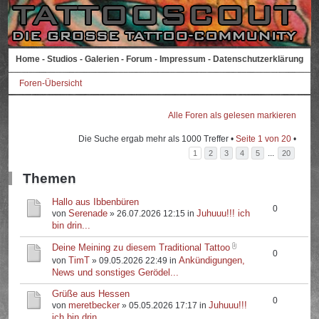
Home
-
Studios
-
Galerien
-
Forum
-
Impressum
-
Datenschutzerklärung
Foren-Übersicht
Alle Foren als gelesen markieren
Die Suche ergab mehr als 1000 Treffer •
Seite
1
von
20
•
...
1
2
3
4
5
20
Themen
Hallo aus Ibbenbüren
0
Serenade
Juhuuu!!! ich
von
» 26.07.2026 12:15 in
bin drin...
Deine Meining zu diesem Traditional Tattoo
0
TimT
Ankündigungen,
von
» 09.05.2026 22:49 in
News und sonstiges Gerödel...
Grüße aus Hessen
0
meretbecker
Juhuuu!!!
von
» 05.05.2026 17:17 in
ich bin drin...