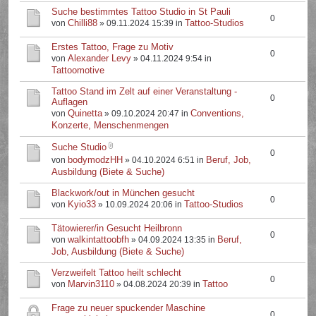
Suche bestimmtes Tattoo Studio in St Pauli
0
Chilli88
Tattoo-Studios
von
» 09.11.2024 15:39 in
Erstes Tattoo, Frage zu Motiv
0
Alexander Levy
von
» 04.11.2024 9:54 in
Tattoomotive
Tattoo Stand im Zelt auf einer Veranstaltung -
0
Auflagen
Quinetta
Conventions,
von
» 09.10.2024 20:47 in
Konzerte, Menschenmengen
Suche Studio
0
bodymodzHH
Beruf, Job,
von
» 04.10.2024 6:51 in
Ausbildung (Biete & Suche)
Blackwork/out in München gesucht
0
Kyio33
Tattoo-Studios
von
» 10.09.2024 20:06 in
Tätowierer/in Gesucht Heilbronn
0
walkintattoobfh
Beruf,
von
» 04.09.2024 13:35 in
Job, Ausbildung (Biete & Suche)
Verzweifelt Tattoo heilt schlecht
0
Marvin3110
Tattoo
von
» 04.08.2024 20:39 in
Frage zu neuer spuckender Maschine
0