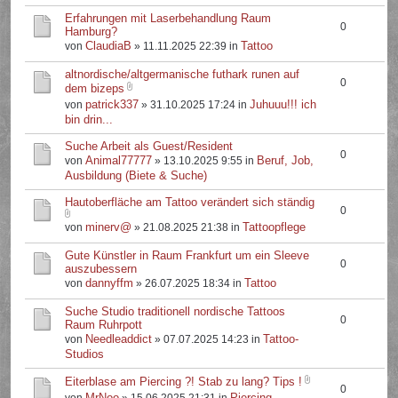
Erfahrungen mit Laserbehandlung Raum
0
Hamburg?
ClaudiaB
Tattoo
von
» 11.11.2025 22:39 in
altnordische/altgermanische futhark runen auf
0
dem bizeps
patrick337
Juhuuu!!! ich
von
» 31.10.2025 17:24 in
bin drin...
Suche Arbeit als Guest/Resident
0
Animal77777
Beruf, Job,
von
» 13.10.2025 9:55 in
Ausbildung (Biete & Suche)
Hautoberfläche am Tattoo verändert sich ständig
0
minerv@
Tattoopflege
von
» 21.08.2025 21:38 in
Gute Künstler in Raum Frankfurt um ein Sleeve
0
auszubessern
dannyffm
Tattoo
von
» 26.07.2025 18:34 in
Suche Studio traditionell nordische Tattoos
0
Raum Ruhrpott
Needleaddict
Tattoo-
von
» 07.07.2025 14:23 in
Studios
Eiterblase am Piercing ?! Stab zu lang? Tips !
0
MrNoo
Piercing