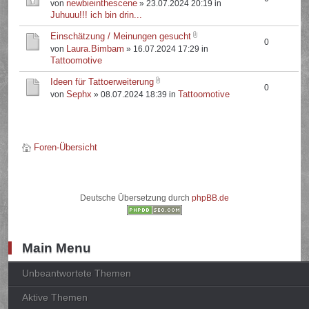
newbieinthescene
von
» 23.07.2024 20:19 in
Juhuuu!!! ich bin drin...
Einschätzung / Meinungen gesucht
0
Laura.Bimbam
von
» 16.07.2024 17:29 in
Tattoomotive
Ideen für Tattoerweiterung
0
Sephx
Tattoomotive
von
» 08.07.2024 18:39 in
Foren-Übersicht
Deutsche Übersetzung durch
phpBB.de
Main Menu
Unbeantwortete Themen
Aktive Themen