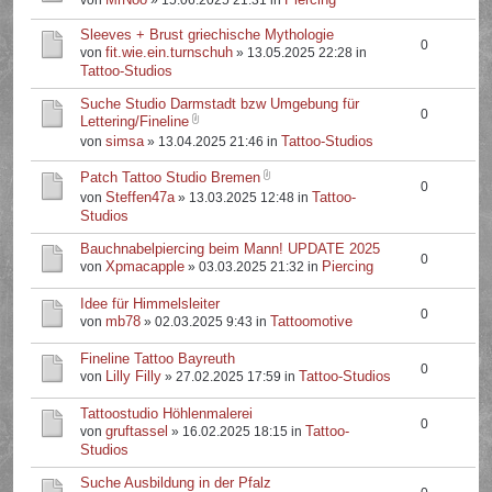
von
» 15.06.2025 21:31 in
Sleeves + Brust griechische Mythologie
0
fit.wie.ein.turnschuh
von
» 13.05.2025 22:28 in
Tattoo-Studios
Suche Studio Darmstadt bzw Umgebung für
0
Lettering/Fineline
simsa
Tattoo-Studios
von
» 13.04.2025 21:46 in
Patch Tattoo Studio Bremen
0
Steffen47a
Tattoo-
von
» 13.03.2025 12:48 in
Studios
Bauchnabelpiercing beim Mann! UPDATE 2025
0
Xpmacapple
Piercing
von
» 03.03.2025 21:32 in
Idee für Himmelsleiter
0
mb78
Tattoomotive
von
» 02.03.2025 9:43 in
Fineline Tattoo Bayreuth
0
Lilly Filly
Tattoo-Studios
von
» 27.02.2025 17:59 in
Tattoostudio Höhlenmalerei
0
gruftassel
Tattoo-
von
» 16.02.2025 18:15 in
Studios
Suche Ausbildung in der Pfalz