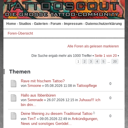
Home
-
Studios
-
Galerien
-
Forum
-
Impressum
-
Datenschutzerklärung
Foren-Übersicht
Alle Foren als gelesen markieren
Die Suche ergab mehr als 1000 Treffer •
Seite
1
von
20
•
...
1
2
3
4
5
20
Themen
Rave mit frischem Tattoo?
0
Smoone
Tattoopflege
von
» 05.08.2026 11:08 in
Hallo aus Ibbenbüren
0
Serenade
Juhuuu!!! ich
von
» 26.07.2026 12:15 in
bin drin...
Deine Meining zu diesem Traditional Tattoo
0
TimT
Ankündigungen,
von
» 09.05.2026 22:49 in
News und sonstiges Gerödel...