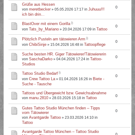
Grüße aus Hessen
0
meretbecker
Juhuuu!!!
von
» 05.05.2026 17:17 in
ich bin drin...
BlastOver mit einem Gorilla
0
Tats_by_Mariano
Tattoo
von
» 20.04.2026 17:09 in
Plötzlich Pusteln am tätowieren Arm
0
ChibiSinje
Tattoopflege
von
» 15.04.2026 16:48 in
Suche besten HR. Giger Tätowierer/Tätowiererin
0
SaschaDarko
Tattoo-
von
» 04.04.2026 17:24 in
Studios
Tattoo Studio Bedarf
0
Crew Tattoo La
Biete -
von
» 01.04.2026 16:26 in
Suche - Tausche
Tattoos und Übergewicht bzw. Gewichsabnahme
0
manu.2810
Tattoo
von
» 28.03.2026 15:18 in
Gutes Tattoo Studio München finden – Tipps
0
vom Tätowierer
Avantgarde Tattoo
von
» 23.03.2026 14:10 in
Tattoo
Avantgarde Tattoo München – Tattoo Studio
0