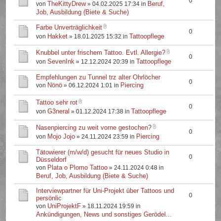
0
TheKittyDrew
Beruf,
von
» 04.02.2025 17:34 in
Job, Ausbildung (Biete & Suche)
Farbe Unverträglichkeit
0
Hakket
Tattoopflege
von
» 18.01.2025 15:32 in
Knubbel unter frischem Tattoo. Evtl. Allergie?
0
SevenInk
Tattoopflege
von
» 12.12.2024 20:39 in
Empfehlungen zu Tunnel trz alter Ohrlöcher
0
Nönö
Piercing
von
» 06.12.2024 1:01 in
Tattoo sehr rot
0
G3neral
Tattoopflege
von
» 01.12.2024 17:38 in
Nasenpiercing zu weit vorne gestochen?
0
Mojo Jojo
Piercing
von
» 24.11.2024 23:59 in
Tätowierer (m/w/d) gesucht für neues Studio in
0
Düsseldorf
Plata o Plomo Tattoo
von
» 24.11.2024 0:48 in
Beruf, Job, Ausbildung (Biete & Suche)
Interviewpartner für Uni-Projekt über Tattoos und
0
persönlic
UniProjektF
von
» 18.11.2024 19:59 in
Ankündigungen, News und sonstiges Gerödel...