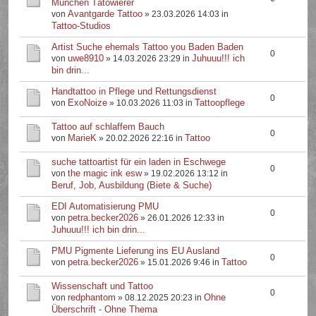
München Tätowierer
Avantgarde Tattoo
von
» 23.03.2026 14:03 in
Tattoo-Studios
Artist Suche ehemals Tattoo you Baden Baden
0
uwe8910
Juhuuu!!! ich
von
» 14.03.2026 23:29 in
bin drin...
Handtattoo in Pflege und Rettungsdienst
0
ExoNoize
Tattoopflege
von
» 10.03.2026 11:03 in
Tattoo auf schlaffem Bauch
0
MarieK
Tattoo
von
» 20.02.2026 22:16 in
suche tattoartist für ein laden in Eschwege
0
the magic ink esw
von
» 19.02.2026 13:12 in
Beruf, Job, Ausbildung (Biete & Suche)
EDI Automatisierung PMU
0
petra.becker2026
von
» 26.01.2026 12:33 in
Juhuuu!!! ich bin drin...
PMU Pigmente Lieferung ins EU Ausland
0
petra.becker2026
Tattoo
von
» 15.01.2026 9:46 in
Wissenschaft und Tattoo
0
redphantom
Ohne
von
» 08.12.2025 20:23 in
Überschrift - Ohne Thema