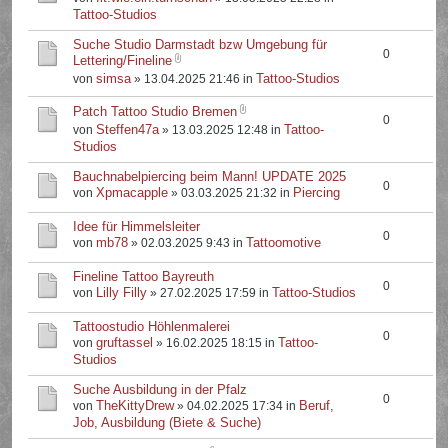
Tattoo-Studios
Suche Studio Darmstadt bzw Umgebung für
0
Lettering/Fineline
simsa
Tattoo-Studios
von
» 13.04.2025 21:46 in
Patch Tattoo Studio Bremen
0
Steffen47a
Tattoo-
von
» 13.03.2025 12:48 in
Studios
Bauchnabelpiercing beim Mann! UPDATE 2025
0
Xpmacapple
Piercing
von
» 03.03.2025 21:32 in
Idee für Himmelsleiter
0
mb78
Tattoomotive
von
» 02.03.2025 9:43 in
Fineline Tattoo Bayreuth
0
Lilly Filly
Tattoo-Studios
von
» 27.02.2025 17:59 in
Tattoostudio Höhlenmalerei
0
gruftassel
Tattoo-
von
» 16.02.2025 18:15 in
Studios
Suche Ausbildung in der Pfalz
0
TheKittyDrew
Beruf,
von
» 04.02.2025 17:34 in
Job, Ausbildung (Biete & Suche)