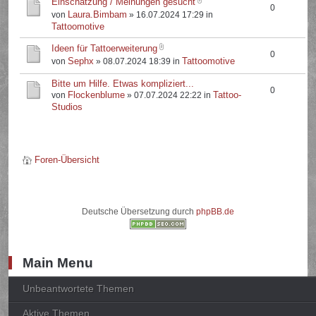
Einschätzung / Meinungen gesucht
0
Laura.Bimbam
von
» 16.07.2024 17:29 in
Tattoomotive
Ideen für Tattoerweiterung
0
Sephx
Tattoomotive
von
» 08.07.2024 18:39 in
Bitte um Hilfe. Etwas kompliziert...
0
Flockenblume
Tattoo-
von
» 07.07.2024 22:22 in
Studios
Foren-Übersicht
Deutsche Übersetzung durch
phpBB.de
Main Menu
Unbeantwortete Themen
Aktive Themen