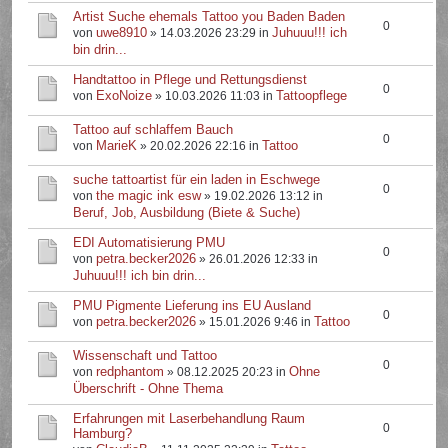
Artist Suche ehemals Tattoo you Baden Baden
0
uwe8910
Juhuuu!!! ich
von
» 14.03.2026 23:29 in
bin drin...
Handtattoo in Pflege und Rettungsdienst
0
ExoNoize
Tattoopflege
von
» 10.03.2026 11:03 in
Tattoo auf schlaffem Bauch
0
MarieK
Tattoo
von
» 20.02.2026 22:16 in
suche tattoartist für ein laden in Eschwege
0
the magic ink esw
von
» 19.02.2026 13:12 in
Beruf, Job, Ausbildung (Biete & Suche)
EDI Automatisierung PMU
0
petra.becker2026
von
» 26.01.2026 12:33 in
Juhuuu!!! ich bin drin...
PMU Pigmente Lieferung ins EU Ausland
0
petra.becker2026
Tattoo
von
» 15.01.2026 9:46 in
Wissenschaft und Tattoo
0
redphantom
Ohne
von
» 08.12.2025 20:23 in
Überschrift - Ohne Thema
Erfahrungen mit Laserbehandlung Raum
0
Hamburg?