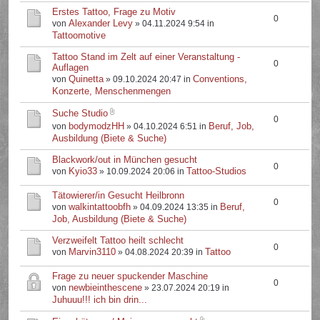
Erstes Tattoo, Frage zu Motiv
0
Alexander Levy
von
» 04.11.2024 9:54 in
Tattoomotive
Tattoo Stand im Zelt auf einer Veranstaltung -
0
Auflagen
Quinetta
Conventions,
von
» 09.10.2024 20:47 in
Konzerte, Menschenmengen
Suche Studio
0
bodymodzHH
Beruf, Job,
von
» 04.10.2024 6:51 in
Ausbildung (Biete & Suche)
Blackwork/out in München gesucht
0
Kyio33
Tattoo-Studios
von
» 10.09.2024 20:06 in
Tätowierer/in Gesucht Heilbronn
0
walkintattoobfh
Beruf,
von
» 04.09.2024 13:35 in
Job, Ausbildung (Biete & Suche)
Verzweifelt Tattoo heilt schlecht
0
Marvin3110
Tattoo
von
» 04.08.2024 20:39 in
Frage zu neuer spuckender Maschine
0
newbieinthescene
von
» 23.07.2024 20:19 in
Juhuuu!!! ich bin drin...