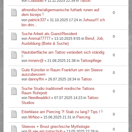
ClaudiaB
Tattoo
von
» 11.11.2025 22:39 in
altnordische/altgermanische futhark runen auf
0
dem bizeps
patrick337
Juhuuu!!! ich
von
» 31.10.2025 17:24 in
bin drin...
Suche Arbeit als Guest/Resident
0
Animal77777
Beruf, Job,
von
» 13.10.2025 9:55 in
Ausbildung (Biete & Suche)
Hautoberfläche am Tattoo verändert sich ständig
0
minerv@
Tattoopflege
von
» 21.08.2025 21:38 in
Gute Künstler in Raum Frankfurt um ein Sleeve
0
auszubessern
dannyffm
Tattoo
von
» 26.07.2025 18:34 in
Suche Studio traditionell nordische Tattoos
0
Raum Ruhrpott
Needleaddict
Tattoo-
von
» 07.07.2025 14:23 in
Studios
Eiterblase am Piercing ?! Stab zu lang? Tips !
0
MrNoo
Piercing
von
» 15.06.2025 21:31 in
Sleeves + Brust griechische Mythologie
0
fit.wie.ein.turnschuh
von
» 13.05.2025 22:28 in