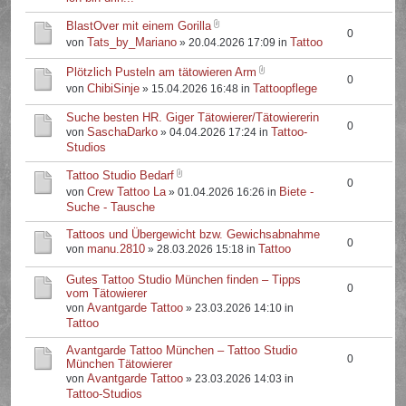
BlastOver mit einem Gorilla
0
Tats_by_Mariano
Tattoo
von
» 20.04.2026 17:09 in
Plötzlich Pusteln am tätowieren Arm
0
ChibiSinje
Tattoopflege
von
» 15.04.2026 16:48 in
Suche besten HR. Giger Tätowierer/Tätowiererin
0
SaschaDarko
Tattoo-
von
» 04.04.2026 17:24 in
Studios
Tattoo Studio Bedarf
0
Crew Tattoo La
Biete -
von
» 01.04.2026 16:26 in
Suche - Tausche
Tattoos und Übergewicht bzw. Gewichsabnahme
0
manu.2810
Tattoo
von
» 28.03.2026 15:18 in
Gutes Tattoo Studio München finden – Tipps
0
vom Tätowierer
Avantgarde Tattoo
von
» 23.03.2026 14:10 in
Tattoo
Avantgarde Tattoo München – Tattoo Studio
0
München Tätowierer
Avantgarde Tattoo
von
» 23.03.2026 14:03 in
Tattoo-Studios