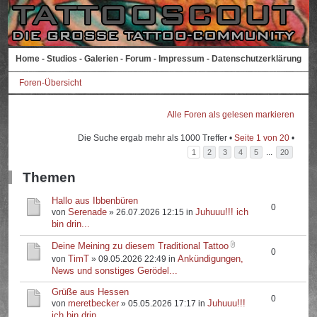
Home
-
Studios
-
Galerien
-
Forum
-
Impressum
-
Datenschutzerklärung
Foren-Übersicht
Alle Foren als gelesen markieren
Die Suche ergab mehr als 1000 Treffer •
Seite
1
von
20
•
...
1
2
3
4
5
20
Themen
Hallo aus Ibbenbüren
0
Serenade
Juhuuu!!! ich
von
» 26.07.2026 12:15 in
bin drin...
Deine Meining zu diesem Traditional Tattoo
0
TimT
Ankündigungen,
von
» 09.05.2026 22:49 in
News und sonstiges Gerödel...
Grüße aus Hessen
0
meretbecker
Juhuuu!!!
von
» 05.05.2026 17:17 in
ich bin drin...