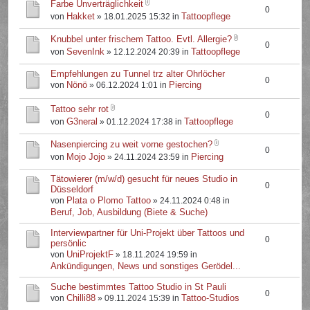
Farbe Unverträglichkeit
0
Hakket
Tattoopflege
von
» 18.01.2025 15:32 in
Knubbel unter frischem Tattoo. Evtl. Allergie?
0
SevenInk
Tattoopflege
von
» 12.12.2024 20:39 in
Empfehlungen zu Tunnel trz alter Ohrlöcher
0
Nönö
Piercing
von
» 06.12.2024 1:01 in
Tattoo sehr rot
0
G3neral
Tattoopflege
von
» 01.12.2024 17:38 in
Nasenpiercing zu weit vorne gestochen?
0
Mojo Jojo
Piercing
von
» 24.11.2024 23:59 in
Tätowierer (m/w/d) gesucht für neues Studio in
0
Düsseldorf
Plata o Plomo Tattoo
von
» 24.11.2024 0:48 in
Beruf, Job, Ausbildung (Biete & Suche)
Interviewpartner für Uni-Projekt über Tattoos und
0
persönlic
UniProjektF
von
» 18.11.2024 19:59 in
Ankündigungen, News und sonstiges Gerödel...
Suche bestimmtes Tattoo Studio in St Pauli
0
Chilli88
Tattoo-Studios
von
» 09.11.2024 15:39 in