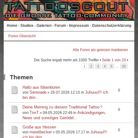
Home
-
Studios
-
Galerien
-
Forum
-
Impressum
-
Datenschutzerklärung
Foren-Übersicht
Alle Foren als gelesen markieren
Die Suche ergab mehr als 1000 Treffer •
Seite
1
von
20
•
...
1
2
3
4
5
20
Themen
Hallo aus Ibbenbüren
0
Serenade
Juhuuu!!! ich
von
» 26.07.2026 12:15 in
bin drin...
Deine Meining zu diesem Traditional Tattoo
0
TimT
Ankündigungen,
von
» 09.05.2026 22:49 in
News und sonstiges Gerödel...
Grüße aus Hessen
0
meretbecker
Juhuuu!!!
von
» 05.05.2026 17:17 in
ich bin drin...