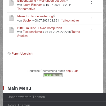
Einschätzung / Meinungen gesucht
0
Laura.Bimbam
von
» 16.07.2024 17:29 in
Tattoomotive
Ideen für Tattoerweiterung
0
Sephx
Tattoomotive
von
» 08.07.2024 18:39 in
Bitte um Hilfe. Etwas kompliziert...
0
Flockenblume
Tattoo-
von
» 07.07.2024 22:22 in
Studios
Foren-Übersicht
Deutsche Übersetzung durch
phpBB.de
Main Menu
Unbeantwortete Themen
Aktive Themen