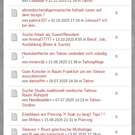
ClaudiaB
Tattoo
von
» 11.11.2025 22:39 in
altnordische/altgermanische futhark runen auf
0
dem bizeps
patrick337
Juhuuu!!! ich
von
» 31.10.2025 17:24 in
bin drin...
Suche Arbeit als Guest/Resident
0
Animal77777
Beruf, Job,
von
» 13.10.2025 9:55 in
Ausbildung (Biete & Suche)
Hautoberfläche am Tattoo verändert sich ständig
0
minerv@
Tattoopflege
von
» 21.08.2025 21:38 in
Gute Künstler in Raum Frankfurt um ein Sleeve
0
auszubessern
dannyffm
Tattoo
von
» 26.07.2025 18:34 in
Suche Studio traditionell nordische Tattoos
0
Raum Ruhrpott
Needleaddict
Tattoo-
von
» 07.07.2025 14:23 in
Studios
Eiterblase am Piercing ?! Stab zu lang? Tips !
0
MrNoo
Piercing
von
» 15.06.2025 21:31 in
Sleeves + Brust griechische Mythologie
0
fit.wie.ein.turnschuh
von
» 13.05.2025 22:28 in