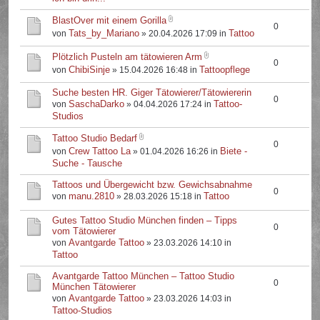
BlastOver mit einem Gorilla
0
Tats_by_Mariano
Tattoo
von
» 20.04.2026 17:09 in
Plötzlich Pusteln am tätowieren Arm
0
ChibiSinje
Tattoopflege
von
» 15.04.2026 16:48 in
Suche besten HR. Giger Tätowierer/Tätowiererin
0
SaschaDarko
Tattoo-
von
» 04.04.2026 17:24 in
Studios
Tattoo Studio Bedarf
0
Crew Tattoo La
Biete -
von
» 01.04.2026 16:26 in
Suche - Tausche
Tattoos und Übergewicht bzw. Gewichsabnahme
0
manu.2810
Tattoo
von
» 28.03.2026 15:18 in
Gutes Tattoo Studio München finden – Tipps
0
vom Tätowierer
Avantgarde Tattoo
von
» 23.03.2026 14:10 in
Tattoo
Avantgarde Tattoo München – Tattoo Studio
0
München Tätowierer
Avantgarde Tattoo
von
» 23.03.2026 14:03 in
Tattoo-Studios