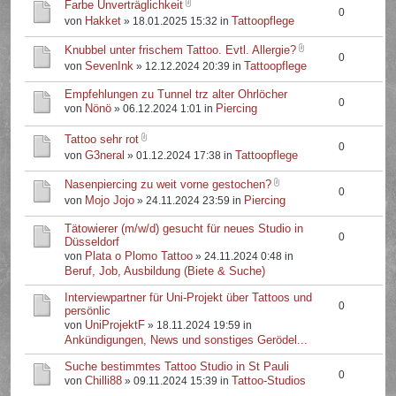
Farbe Unverträglichkeit
0
Hakket
Tattoopflege
von
» 18.01.2025 15:32 in
Knubbel unter frischem Tattoo. Evtl. Allergie?
0
SevenInk
Tattoopflege
von
» 12.12.2024 20:39 in
Empfehlungen zu Tunnel trz alter Ohrlöcher
0
Nönö
Piercing
von
» 06.12.2024 1:01 in
Tattoo sehr rot
0
G3neral
Tattoopflege
von
» 01.12.2024 17:38 in
Nasenpiercing zu weit vorne gestochen?
0
Mojo Jojo
Piercing
von
» 24.11.2024 23:59 in
Tätowierer (m/w/d) gesucht für neues Studio in
0
Düsseldorf
Plata o Plomo Tattoo
von
» 24.11.2024 0:48 in
Beruf, Job, Ausbildung (Biete & Suche)
Interviewpartner für Uni-Projekt über Tattoos und
0
persönlic
UniProjektF
von
» 18.11.2024 19:59 in
Ankündigungen, News und sonstiges Gerödel...
Suche bestimmtes Tattoo Studio in St Pauli
0
Chilli88
Tattoo-Studios
von
» 09.11.2024 15:39 in