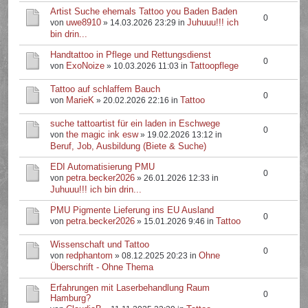
Artist Suche ehemals Tattoo you Baden Baden
0
uwe8910
Juhuuu!!! ich
von
» 14.03.2026 23:29 in
bin drin...
Handtattoo in Pflege und Rettungsdienst
0
ExoNoize
Tattoopflege
von
» 10.03.2026 11:03 in
Tattoo auf schlaffem Bauch
0
MarieK
Tattoo
von
» 20.02.2026 22:16 in
suche tattoartist für ein laden in Eschwege
0
the magic ink esw
von
» 19.02.2026 13:12 in
Beruf, Job, Ausbildung (Biete & Suche)
EDI Automatisierung PMU
0
petra.becker2026
von
» 26.01.2026 12:33 in
Juhuuu!!! ich bin drin...
PMU Pigmente Lieferung ins EU Ausland
0
petra.becker2026
Tattoo
von
» 15.01.2026 9:46 in
Wissenschaft und Tattoo
0
redphantom
Ohne
von
» 08.12.2025 20:23 in
Überschrift - Ohne Thema
Erfahrungen mit Laserbehandlung Raum
0
Hamburg?