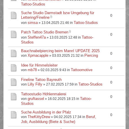
Tattoo-Studios
Suche Studio Darmstadt bzw Umgebung für
0
Lettering/Fineline
simsa
Tattoo-Studios
von
» 13.04.2025 21:46 in
Patch Tattoo Studio Bremen
0
Steffen47a
Tattoo-
von
» 13.03.2025 12:48 in
Studios
Bauchnabelpiercing beim Mann! UPDATE 2025
0
Xpmacapple
Piercing
von
» 03.03.2025 21:32 in
Idee für Himmelsleiter
0
mb78
Tattoomotive
von
» 02.03.2025 9:43 in
Fineline Tattoo Bayreuth
0
Lilly Filly
Tattoo-Studios
von
» 27.02.2025 17:59 in
Tattoostudio Höhlenmalerei
0
gruftassel
Tattoo-
von
» 16.02.2025 18:15 in
Studios
Suche Ausbildung in der Pfalz
0
TheKittyDrew
Beruf,
von
» 04.02.2025 17:34 in
Job, Ausbildung (Biete & Suche)