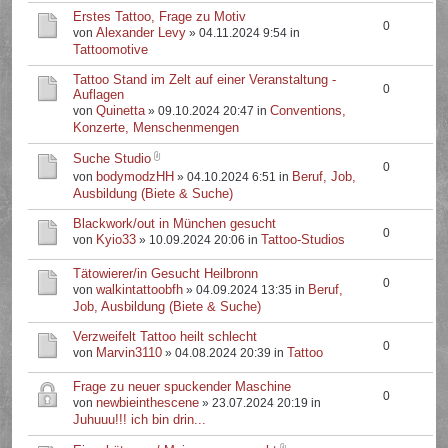
Erstes Tattoo, Frage zu Motiv
0
Alexander Levy
von
» 04.11.2024 9:54 in
Tattoomotive
Tattoo Stand im Zelt auf einer Veranstaltung -
0
Auflagen
Quinetta
Conventions,
von
» 09.10.2024 20:47 in
Konzerte, Menschenmengen
Suche Studio
0
bodymodzHH
Beruf, Job,
von
» 04.10.2024 6:51 in
Ausbildung (Biete & Suche)
Blackwork/out in München gesucht
0
Kyio33
Tattoo-Studios
von
» 10.09.2024 20:06 in
Tätowierer/in Gesucht Heilbronn
0
walkintattoobfh
Beruf,
von
» 04.09.2024 13:35 in
Job, Ausbildung (Biete & Suche)
Verzweifelt Tattoo heilt schlecht
0
Marvin3110
Tattoo
von
» 04.08.2024 20:39 in
Frage zu neuer spuckender Maschine
0
newbieinthescene
von
» 23.07.2024 20:19 in
Juhuuu!!! ich bin drin...