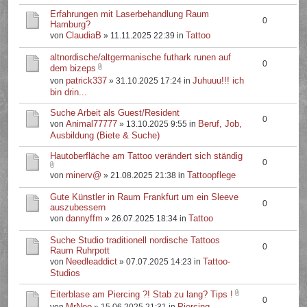
Erfahrungen mit Laserbehandlung Raum
0
Hamburg?
ClaudiaB
Tattoo
von
» 11.11.2025 22:39 in
altnordische/altgermanische futhark runen auf
0
dem bizeps
patrick337
Juhuuu!!! ich
von
» 31.10.2025 17:24 in
bin drin...
Suche Arbeit als Guest/Resident
0
Animal77777
Beruf, Job,
von
» 13.10.2025 9:55 in
Ausbildung (Biete & Suche)
Hautoberfläche am Tattoo verändert sich ständig
0
minerv@
Tattoopflege
von
» 21.08.2025 21:38 in
Gute Künstler in Raum Frankfurt um ein Sleeve
0
auszubessern
dannyffm
Tattoo
von
» 26.07.2025 18:34 in
Suche Studio traditionell nordische Tattoos
0
Raum Ruhrpott
Needleaddict
Tattoo-
von
» 07.07.2025 14:23 in
Studios
Eiterblase am Piercing ?! Stab zu lang? Tips !
0
MrNoo
Piercing