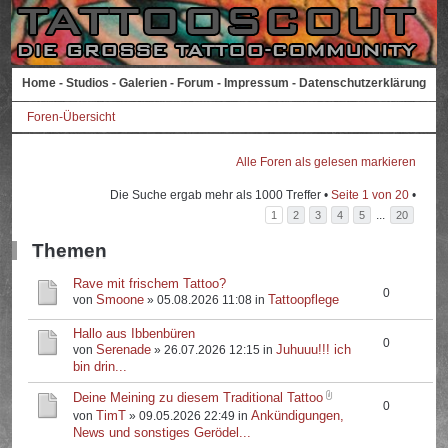
Home
-
Studios
-
Galerien
-
Forum
-
Impressum
-
Datenschutzerklärung
Foren-Übersicht
Alle Foren als gelesen markieren
Die Suche ergab mehr als 1000 Treffer •
Seite
1
von
20
•
...
1
2
3
4
5
20
Themen
Rave mit frischem Tattoo?
0
Smoone
Tattoopflege
von
» 05.08.2026 11:08 in
Hallo aus Ibbenbüren
0
Serenade
Juhuuu!!! ich
von
» 26.07.2026 12:15 in
bin drin...
Deine Meining zu diesem Traditional Tattoo
0
TimT
Ankündigungen,
von
» 09.05.2026 22:49 in
News und sonstiges Gerödel...