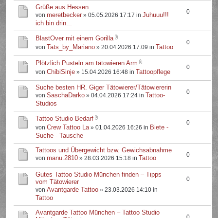
Grüße aus Hessen
0
meretbecker
Juhuuu!!!
von
» 05.05.2026 17:17 in
ich bin drin...
BlastOver mit einem Gorilla
0
Tats_by_Mariano
Tattoo
von
» 20.04.2026 17:09 in
Plötzlich Pusteln am tätowieren Arm
0
ChibiSinje
Tattoopflege
von
» 15.04.2026 16:48 in
Suche besten HR. Giger Tätowierer/Tätowiererin
0
SaschaDarko
Tattoo-
von
» 04.04.2026 17:24 in
Studios
Tattoo Studio Bedarf
0
Crew Tattoo La
Biete -
von
» 01.04.2026 16:26 in
Suche - Tausche
Tattoos und Übergewicht bzw. Gewichsabnahme
0
manu.2810
Tattoo
von
» 28.03.2026 15:18 in
Gutes Tattoo Studio München finden – Tipps
0
vom Tätowierer
Avantgarde Tattoo
von
» 23.03.2026 14:10 in
Tattoo
Avantgarde Tattoo München – Tattoo Studio
0