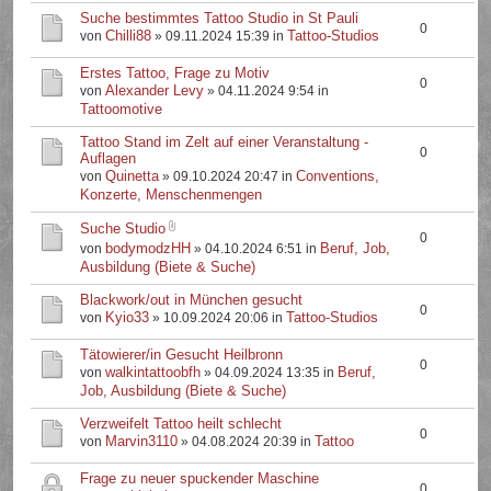
Suche bestimmtes Tattoo Studio in St Pauli
0
Chilli88
Tattoo-Studios
von
» 09.11.2024 15:39 in
Erstes Tattoo, Frage zu Motiv
0
Alexander Levy
von
» 04.11.2024 9:54 in
Tattoomotive
Tattoo Stand im Zelt auf einer Veranstaltung -
0
Auflagen
Quinetta
Conventions,
von
» 09.10.2024 20:47 in
Konzerte, Menschenmengen
Suche Studio
0
bodymodzHH
Beruf, Job,
von
» 04.10.2024 6:51 in
Ausbildung (Biete & Suche)
Blackwork/out in München gesucht
0
Kyio33
Tattoo-Studios
von
» 10.09.2024 20:06 in
Tätowierer/in Gesucht Heilbronn
0
walkintattoobfh
Beruf,
von
» 04.09.2024 13:35 in
Job, Ausbildung (Biete & Suche)
Verzweifelt Tattoo heilt schlecht
0
Marvin3110
Tattoo
von
» 04.08.2024 20:39 in
Frage zu neuer spuckender Maschine
0