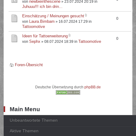
newbieinthescene
von
» 23.07.2024 20:19 in
Juhuuu!!! ich bin drin...
Einschätzung / Meinungen gesucht
0
Laura.Bimbam
von
» 16.07.2024 17:29 in
Tattoomotive
Ideen für Tattoerweiterung
0
Sephx
Tattoomotive
von
» 08.07.2024 18:39 in
Foren-Übersicht
Deutsche Übersetzung durch
phpBB.de
Main Menu
Unbeantwortete Themen
Aktive Themen