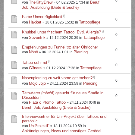
0
TheKittyDrew
Beruf,
von
» 04.02.2025 17:34 in
Job, Ausbildung (Biete & Suche)
Farbe Unverträglichkeit
0
Hakket
Tattoopflege
von
» 18.01.2025 15:32 in
Knubbel unter frischem Tattoo. Evtl. Allergie?
0
SevenInk
Tattoopflege
von
» 12.12.2024 20:39 in
Empfehlungen zu Tunnel trz alter Ohrlöcher
0
Nönö
Piercing
von
» 06.12.2024 1:01 in
Tattoo sehr rot
0
G3neral
Tattoopflege
von
» 01.12.2024 17:38 in
Nasenpiercing zu weit vorne gestochen?
0
Mojo Jojo
Piercing
von
» 24.11.2024 23:59 in
Tätowierer (m/w/d) gesucht für neues Studio in
0
Düsseldorf
Plata o Plomo Tattoo
von
» 24.11.2024 0:48 in
Beruf, Job, Ausbildung (Biete & Suche)
Interviewpartner für Uni-Projekt über Tattoos und
0
persönlic
UniProjektF
von
» 18.11.2024 19:59 in
Ankündigungen, News und sonstiges Gerödel...