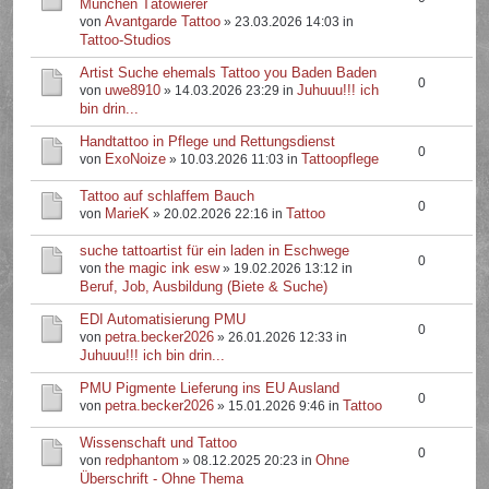
München Tätowierer
Avantgarde Tattoo
von
» 23.03.2026 14:03 in
Tattoo-Studios
Artist Suche ehemals Tattoo you Baden Baden
0
uwe8910
Juhuuu!!! ich
von
» 14.03.2026 23:29 in
bin drin...
Handtattoo in Pflege und Rettungsdienst
0
ExoNoize
Tattoopflege
von
» 10.03.2026 11:03 in
Tattoo auf schlaffem Bauch
0
MarieK
Tattoo
von
» 20.02.2026 22:16 in
suche tattoartist für ein laden in Eschwege
0
the magic ink esw
von
» 19.02.2026 13:12 in
Beruf, Job, Ausbildung (Biete & Suche)
EDI Automatisierung PMU
0
petra.becker2026
von
» 26.01.2026 12:33 in
Juhuuu!!! ich bin drin...
PMU Pigmente Lieferung ins EU Ausland
0
petra.becker2026
Tattoo
von
» 15.01.2026 9:46 in
Wissenschaft und Tattoo
0
redphantom
Ohne
von
» 08.12.2025 20:23 in
Überschrift - Ohne Thema