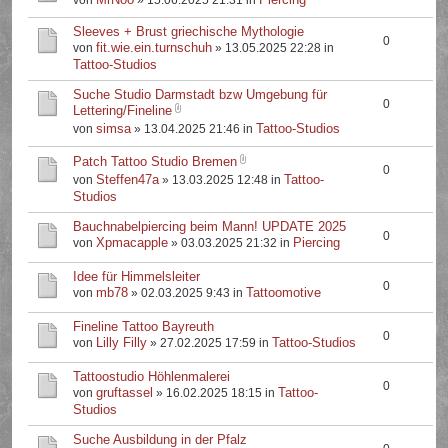
von
» 15.06.2025 21:31 in
Sleeves + Brust griechische Mythologie
0
fit.wie.ein.turnschuh
von
» 13.05.2025 22:28 in
Tattoo-Studios
Suche Studio Darmstadt bzw Umgebung für
0
Lettering/Fineline
simsa
Tattoo-Studios
von
» 13.04.2025 21:46 in
Patch Tattoo Studio Bremen
0
Steffen47a
Tattoo-
von
» 13.03.2025 12:48 in
Studios
Bauchnabelpiercing beim Mann! UPDATE 2025
0
Xpmacapple
Piercing
von
» 03.03.2025 21:32 in
Idee für Himmelsleiter
0
mb78
Tattoomotive
von
» 02.03.2025 9:43 in
Fineline Tattoo Bayreuth
0
Lilly Filly
Tattoo-Studios
von
» 27.02.2025 17:59 in
Tattoostudio Höhlenmalerei
0
gruftassel
Tattoo-
von
» 16.02.2025 18:15 in
Studios
Suche Ausbildung in der Pfalz