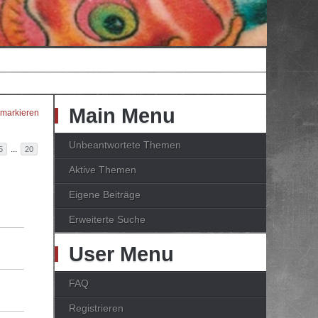
Main Menu
 markieren
Unbeantwortete Themen
...
5
20
Aktive Themen
Eigene Beiträge
Erweiterte Suche
User Menu
FAQ
Registrieren