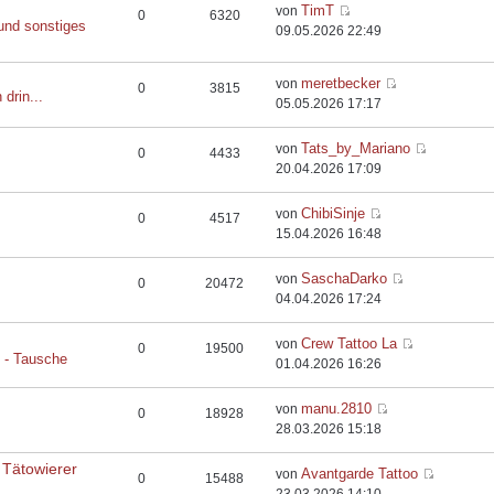
TimT
von
0
6320
und sonstiges
09.05.2026 22:49
meretbecker
von
0
3815
 drin...
05.05.2026 17:17
Tats_by_Mariano
von
0
4433
20.04.2026 17:09
ChibiSinje
von
0
4517
15.04.2026 16:48
SaschaDarko
von
0
20472
04.04.2026 17:24
Crew Tattoo La
von
0
19500
e - Tausche
01.04.2026 16:26
manu.2810
von
0
18928
28.03.2026 15:18
 Tätowierer
Avantgarde Tattoo
von
0
15488