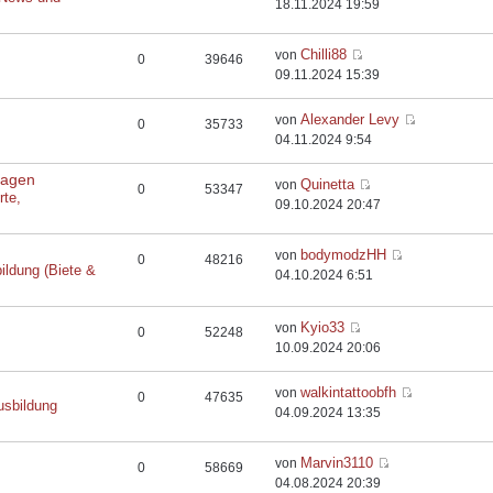
18.11.2024 19:59
Chilli88
von
0
39646
09.11.2024 15:39
Alexander Levy
von
0
35733
04.11.2024 9:54
flagen
Quinetta
von
0
53347
rte,
09.10.2024 20:47
bodymodzHH
von
0
48216
ildung (Biete &
04.10.2024 6:51
Kyio33
von
0
52248
10.09.2024 20:06
walkintattoobfh
von
0
47635
usbildung
04.09.2024 13:35
Marvin3110
von
0
58669
04.08.2024 20:39