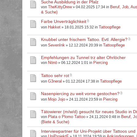
Suche Ausbildung in der Pfalz
TheKittyDrew
Beruf, Job, Aus
von
» 04.02.2025 17:34 in
& Suche)
Farbe Unverträglichkeit
Hakket
Tattoopflege
von
» 18.01.2025 15:32 in
Knubbel unter frischem Tattoo. Evtl. Allergie?
SevenInk
Tattoopflege
von
» 12.12.2024 20:39 in
Empfehlungen zu Tunnel trz alter Ohrlöcher
Nönö
Piercing
von
» 06.12.2024 1:01 in
Tattoo sehr rot
G3neral
Tattoopflege
von
» 01.12.2024 17:38 in
Nasenpiercing zu weit vorne gestochen?
Mojo Jojo
Piercing
von
» 24.11.2024 23:59 in
Tätowierer (m/w/d) gesucht für neues Studio in D
Plata o Plomo Tattoo
Beruf, J
von
» 24.11.2024 0:48 in
(Biete & Suche)
Interviewpartner für Uni-Projekt über Tattoos und 
UniProjektF
Ankündigungen,
von
» 18.11.2024 19:59 in