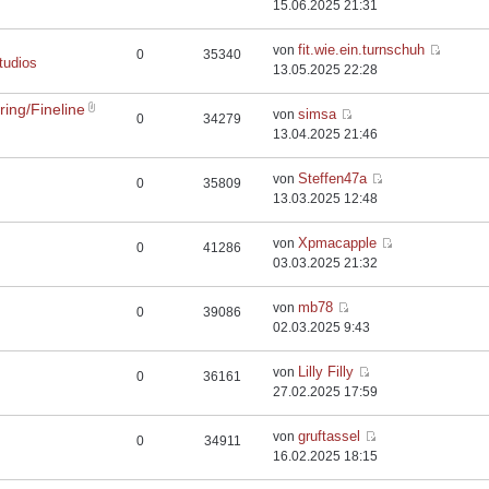
15.06.2025 21:31
fit.wie.ein.turnschuh
von
0
35340
tudios
13.05.2025 22:28
ing/Fineline
simsa
von
0
34279
13.04.2025 21:46
Steffen47a
von
0
35809
13.03.2025 12:48
Xpmacapple
von
0
41286
03.03.2025 21:32
mb78
von
0
39086
02.03.2025 9:43
Lilly Filly
von
0
36161
27.02.2025 17:59
gruftassel
von
0
34911
16.02.2025 18:15