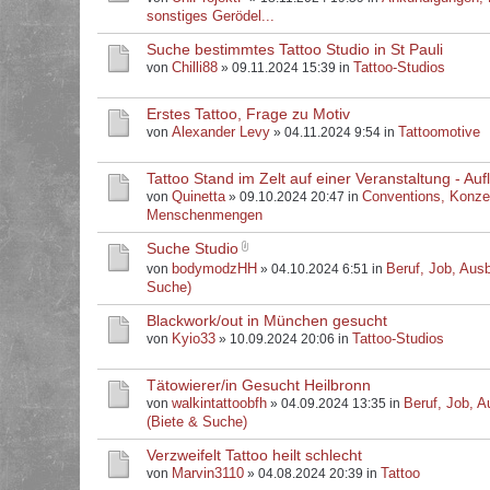
sonstiges Gerödel...
Suche bestimmtes Tattoo Studio in St Pauli
Chilli88
Tattoo-Studios
von
» 09.11.2024 15:39 in
Erstes Tattoo, Frage zu Motiv
Alexander Levy
Tattoomotive
von
» 04.11.2024 9:54 in
Tattoo Stand im Zelt auf einer Veranstaltung - Au
Quinetta
Conventions, Konze
von
» 09.10.2024 20:47 in
Menschenmengen
Suche Studio
bodymodzHH
Beruf, Job, Ausb
von
» 04.10.2024 6:51 in
Suche)
Blackwork/out in München gesucht
Kyio33
Tattoo-Studios
von
» 10.09.2024 20:06 in
Tätowierer/in Gesucht Heilbronn
walkintattoobfh
Beruf, Job, A
von
» 04.09.2024 13:35 in
(Biete & Suche)
Verzweifelt Tattoo heilt schlecht
Marvin3110
Tattoo
von
» 04.08.2024 20:39 in