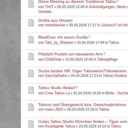
Deine Meining zu diesem Traditional Tattoo
TimT
Ankündigungen, News 
von
» 09.05.2026 22:49 in
Gerödel...
Grüße aus Hessen
meretbecker
Juhuuu!!! ich bin
von
» 05.05.2026 17:17 in
BlastOver mit einem Gorilla
Tats_by_Mariano
Tattoo
von
» 20.04.2026 17:09 in
Plötzlich Pusteln am tätowieren Arm
ChibiSinje
Tattoopflege
von
» 15.04.2026 16:48 in
Suche besten HR. Giger Tätowierer/Tätowiererin
SaschaDarko
Tattoo-Studios
von
» 04.04.2026 17:24 in
Tattoo Studio Bedarf
Crew Tattoo La
Biete - Such
von
» 01.04.2026 16:26 in
Tattoos und Übergewicht bzw. Gewichsabnahme
manu.2810
Tattoo
von
» 28.03.2026 15:18 in
Gutes Tattoo Studio München finden – Tipps vom
Avantgarde Tattoo
Tattoo
von
» 23.03.2026 14:10 in