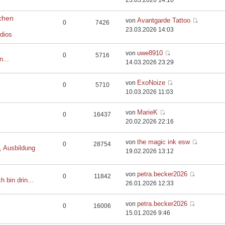
23.03.2026 14:10
chen
Avantgarde Tattoo
von
0
7426
23.03.2026 14:03
dios
uwe8910
von
0
5716
n...
14.03.2026 23:29
ExoNoize
von
0
5710
10.03.2026 11:03
MarieK
von
0
16437
20.02.2026 22:16
the magic ink esw
von
0
28754
, Ausbildung
19.02.2026 13:12
petra.becker2026
von
0
11842
h bin drin...
26.01.2026 12:33
petra.becker2026
von
0
16006
15.01.2026 9:46