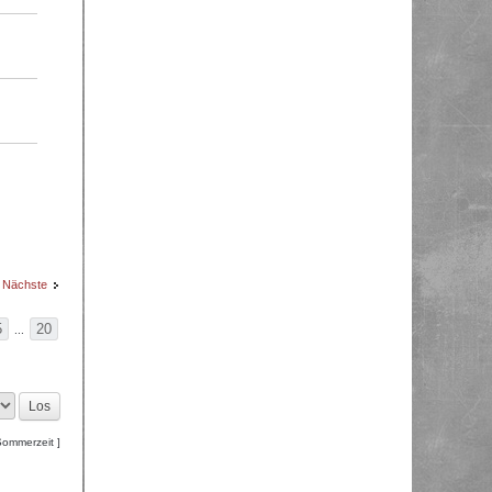
Nächste
5
20
...
Sommerzeit ]