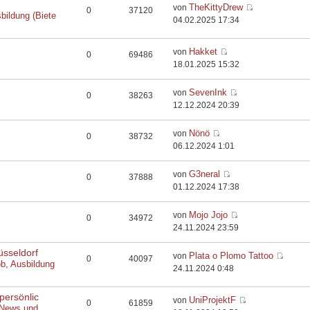
TheKittyDrew
von
0
37120
bildung (Biete
04.02.2025 17:34
Hakket
von
0
69486
18.01.2025 15:32
SevenInk
von
0
38263
12.12.2024 20:39
Nönö
von
0
38732
06.12.2024 1:01
G3neral
von
0
37888
01.12.2024 17:38
Mojo Jojo
von
0
34972
24.11.2024 23:59
üsseldorf
Plata o Plomo Tattoo
von
0
40097
ob, Ausbildung
24.11.2024 0:48
persönlic
UniProjektF
von
0
61859
 News und