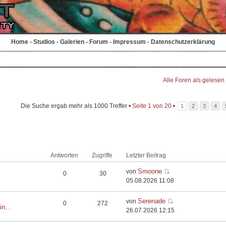
Home
-
Studios
-
Galerien
-
Forum
-
Impressum
-
Datenschutzerklärung
Alle Foren als gelesen
Die Suche ergab mehr als 1000 Treffer •
Seite
1
von
20
•
1
2
3
4
Antworten
Zugriffe
Letzter Beitrag
Smoone
von
0
30
05.08.2026 11:08
Serenade
von
0
272
in...
26.07.2026 12:15