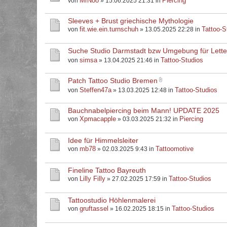
MrNoo
Piercing
von
» 15.06.2025 21:31 in
Sleeves + Brust griechische Mythologie
fit.wie.ein.turnschuh
Tattoo-S
von
» 13.05.2025 22:28 in
Suche Studio Darmstadt bzw Umgebung für Letter
simsa
Tattoo-Studios
von
» 13.04.2025 21:46 in
Patch Tattoo Studio Bremen
Steffen47a
Tattoo-Studios
von
» 13.03.2025 12:48 in
Bauchnabelpiercing beim Mann! UPDATE 2025
Xpmacapple
Piercing
von
» 03.03.2025 21:32 in
Idee für Himmelsleiter
mb78
Tattoomotive
von
» 02.03.2025 9:43 in
Fineline Tattoo Bayreuth
Lilly Filly
Tattoo-Studios
von
» 27.02.2025 17:59 in
Tattoostudio Höhlenmalerei
gruftassel
Tattoo-Studios
von
» 16.02.2025 18:15 in