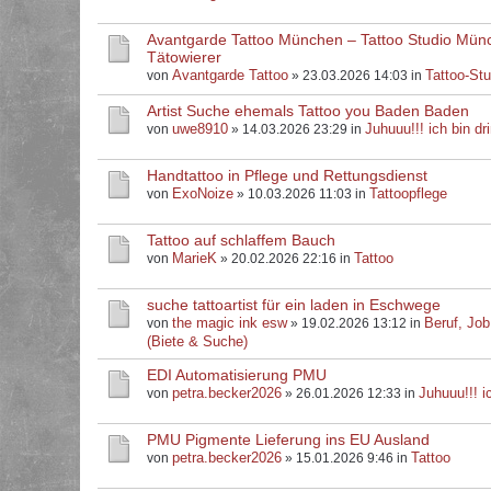
Avantgarde Tattoo München – Tattoo Studio Mün
Tätowierer
Avantgarde Tattoo
Tattoo-Stu
von
» 23.03.2026 14:03 in
Artist Suche ehemals Tattoo you Baden Baden
uwe8910
Juhuuu!!! ich bin dri
von
» 14.03.2026 23:29 in
Handtattoo in Pflege und Rettungsdienst
ExoNoize
Tattoopflege
von
» 10.03.2026 11:03 in
Tattoo auf schlaffem Bauch
MarieK
Tattoo
von
» 20.02.2026 22:16 in
suche tattoartist für ein laden in Eschwege
the magic ink esw
Beruf, Job
von
» 19.02.2026 13:12 in
(Biete & Suche)
EDI Automatisierung PMU
petra.becker2026
Juhuuu!!! ic
von
» 26.01.2026 12:33 in
PMU Pigmente Lieferung ins EU Ausland
petra.becker2026
Tattoo
von
» 15.01.2026 9:46 in