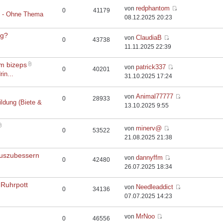
redphantom
von
0
41179
t - Ohne Thema
08.12.2025 20:23
rg?
ClaudiaB
von
0
43738
11.11.2025 22:39
em bizeps
patrick337
von
0
40201
rin...
31.10.2025 17:24
Animal77777
von
0
28933
ildung (Biete &
13.10.2025 9:55
minerv@
von
0
53522
21.08.2025 21:38
auszubessern
dannyffm
von
0
42480
26.07.2025 18:34
 Ruhrpott
Needleaddict
von
0
34136
07.07.2025 14:23
MrNoo
von
0
46556