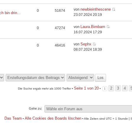
newbieinthescene
von
0
51674
ch bin drin...
23.07.2024 20:19
Laura.Bimbam
von
0
47274
16.07.2024 17:29
Sephx
von
0
46416
08.07.2024 18:39
Seite
1
von
20
2
3
4
Die Suche ergab mehr als 1000 Treffer •
•
1
Gehe zu:
Das Team
Alle Cookies des Boards löschen
•
• Alle Zeiten sind UTC + 1 Stunde [ 