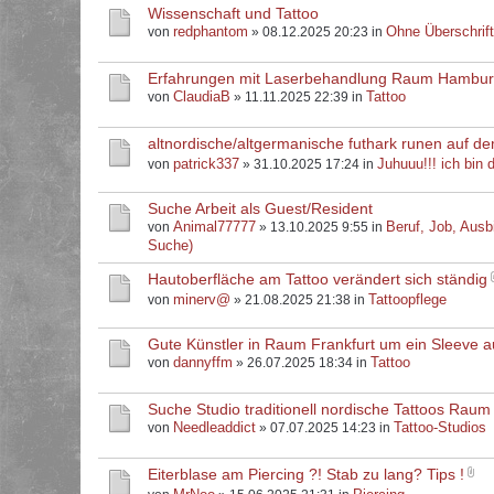
Wissenschaft und Tattoo
redphantom
Ohne Überschrif
von
» 08.12.2025 20:23 in
Erfahrungen mit Laserbehandlung Raum Hambu
ClaudiaB
Tattoo
von
» 11.11.2025 22:39 in
altnordische/altgermanische futhark runen auf d
patrick337
Juhuuu!!! ich bin d
von
» 31.10.2025 17:24 in
Suche Arbeit als Guest/Resident
Animal77777
Beruf, Job, Ausb
von
» 13.10.2025 9:55 in
Suche)
Hautoberfläche am Tattoo verändert sich ständig
minerv@
Tattoopflege
von
» 21.08.2025 21:38 in
Gute Künstler in Raum Frankfurt um ein Sleeve 
dannyffm
Tattoo
von
» 26.07.2025 18:34 in
Suche Studio traditionell nordische Tattoos Raum
Needleaddict
Tattoo-Studios
von
» 07.07.2025 14:23 in
Eiterblase am Piercing ?! Stab zu lang? Tips !