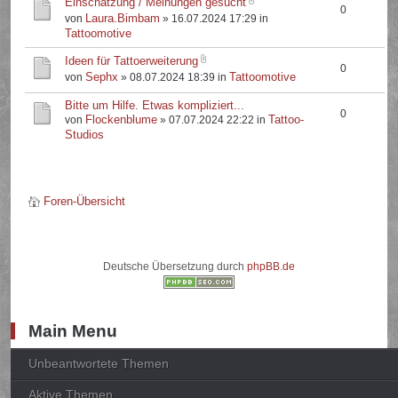
Einschätzung / Meinungen gesucht
0
Laura.Bimbam
von
» 16.07.2024 17:29 in
Tattoomotive
Ideen für Tattoerweiterung
0
Sephx
Tattoomotive
von
» 08.07.2024 18:39 in
Bitte um Hilfe. Etwas kompliziert...
0
Flockenblume
Tattoo-
von
» 07.07.2024 22:22 in
Studios
Foren-Übersicht
Deutsche Übersetzung durch
phpBB.de
Main Menu
Unbeantwortete Themen
Aktive Themen