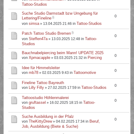
Tattoo-Studios
Suche Studio Darmstadt bzw Umgebung für
0
Lettering/Fineline
simsa
Tattoo-Studios
von
» 13.04.2025 21:46 in
Patch Tattoo Studio Bremen
0
Steffen47a
Tattoo-
von
» 13.03.2025 12:48 in
Studios
Bauchnabelpiercing beim Mann! UPDATE 2025
0
Xpmacapple
Piercing
von
» 03.03.2025 21:32 in
Idee für Himmelsleiter
0
mb78
Tattoomotive
von
» 02.03.2025 9:43 in
Fineline Tattoo Bayreuth
0
Lilly Filly
Tattoo-Studios
von
» 27.02.2025 17:59 in
Tattoostudio Höhlenmalerei
0
gruftassel
Tattoo-
von
» 16.02.2025 18:15 in
Studios
Suche Ausbildung in der Pfalz
0
TheKittyDrew
Beruf,
von
» 04.02.2025 17:34 in
Job, Ausbildung (Biete & Suche)