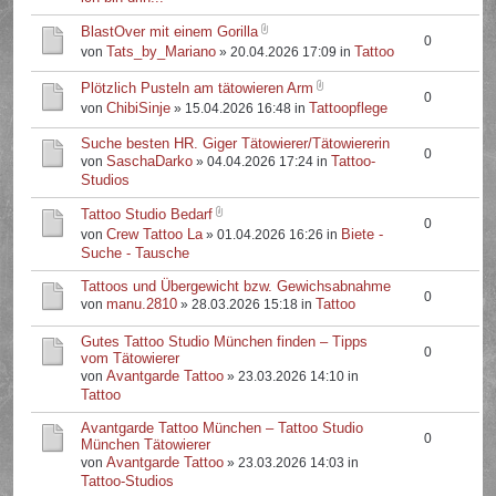
BlastOver mit einem Gorilla
0
Tats_by_Mariano
Tattoo
von
» 20.04.2026 17:09 in
Plötzlich Pusteln am tätowieren Arm
0
ChibiSinje
Tattoopflege
von
» 15.04.2026 16:48 in
Suche besten HR. Giger Tätowierer/Tätowiererin
0
SaschaDarko
Tattoo-
von
» 04.04.2026 17:24 in
Studios
Tattoo Studio Bedarf
0
Crew Tattoo La
Biete -
von
» 01.04.2026 16:26 in
Suche - Tausche
Tattoos und Übergewicht bzw. Gewichsabnahme
0
manu.2810
Tattoo
von
» 28.03.2026 15:18 in
Gutes Tattoo Studio München finden – Tipps
0
vom Tätowierer
Avantgarde Tattoo
von
» 23.03.2026 14:10 in
Tattoo
Avantgarde Tattoo München – Tattoo Studio
0
München Tätowierer
Avantgarde Tattoo
von
» 23.03.2026 14:03 in
Tattoo-Studios