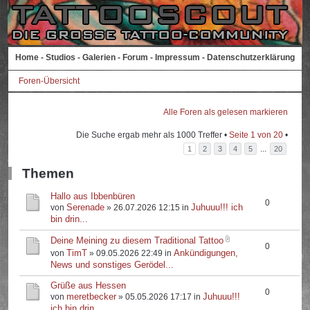
Home
-
Studios
-
Galerien
-
Forum
-
Impressum
-
Datenschutzerklärung
Foren-Übersicht
Alle Foren als gelesen markieren
Die Suche ergab mehr als 1000 Treffer •
Seite
1
von
20
•
...
1
2
3
4
5
20
Themen
Hallo aus Ibbenbüren
0
Serenade
Juhuuu!!! ich
von
» 26.07.2026 12:15 in
bin drin...
Deine Meining zu diesem Traditional Tattoo
0
TimT
Ankündigungen,
von
» 09.05.2026 22:49 in
News und sonstiges Gerödel...
Grüße aus Hessen
0
meretbecker
Juhuuu!!!
von
» 05.05.2026 17:17 in
ich bin drin...