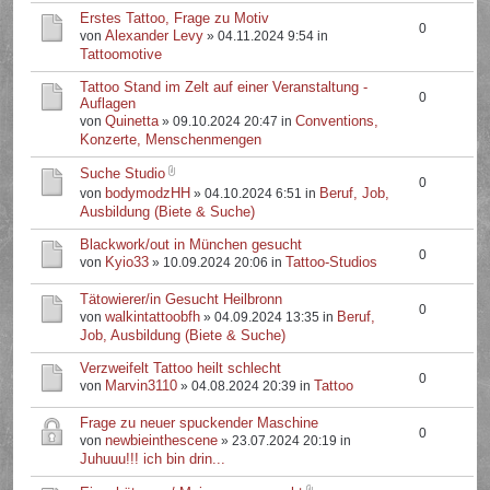
Erstes Tattoo, Frage zu Motiv
0
Alexander Levy
von
» 04.11.2024 9:54 in
Tattoomotive
Tattoo Stand im Zelt auf einer Veranstaltung -
0
Auflagen
Quinetta
Conventions,
von
» 09.10.2024 20:47 in
Konzerte, Menschenmengen
Suche Studio
0
bodymodzHH
Beruf, Job,
von
» 04.10.2024 6:51 in
Ausbildung (Biete & Suche)
Blackwork/out in München gesucht
0
Kyio33
Tattoo-Studios
von
» 10.09.2024 20:06 in
Tätowierer/in Gesucht Heilbronn
0
walkintattoobfh
Beruf,
von
» 04.09.2024 13:35 in
Job, Ausbildung (Biete & Suche)
Verzweifelt Tattoo heilt schlecht
0
Marvin3110
Tattoo
von
» 04.08.2024 20:39 in
Frage zu neuer spuckender Maschine
0
newbieinthescene
von
» 23.07.2024 20:19 in
Juhuuu!!! ich bin drin...