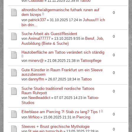
ClaudiaB
Tattoo
von
» 11.11.2025 22:39 in
altnordische/altgermanische futhark runen auf
0
dem bizeps
patrick337
Juhuuu!!! ich
von
» 31.10.2025 17:24 in
bin drin...
Suche Arbeit als Guest/Resident
0
Animal77777
Beruf, Job,
von
» 13.10.2025 9:55 in
Ausbildung (Biete & Suche)
Hautoberfläche am Tattoo verändert sich ständig
0
minerv@
Tattoopflege
von
» 21.08.2025 21:38 in
Gute Künstler in Raum Frankfurt um ein Sleeve
0
auszubessern
dannyffm
Tattoo
von
» 26.07.2025 18:34 in
Suche Studio traditionell nordische Tattoos
0
Raum Ruhrpott
Needleaddict
Tattoo-
von
» 07.07.2025 14:23 in
Studios
Eiterblase am Piercing ?! Stab zu lang? Tips !
0
MrNoo
Piercing
von
» 15.06.2025 21:31 in
Sleeves + Brust griechische Mythologie
0
fit.wie.ein.turnschuh
von
» 13.05.2025 22:28 in