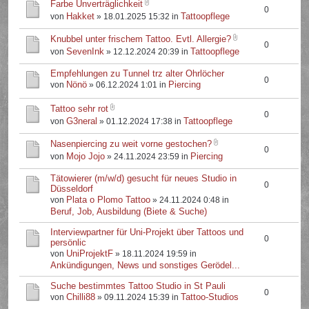
Farbe Unverträglichkeit
0
Hakket
Tattoopflege
von
» 18.01.2025 15:32 in
Knubbel unter frischem Tattoo. Evtl. Allergie?
0
SevenInk
Tattoopflege
von
» 12.12.2024 20:39 in
Empfehlungen zu Tunnel trz alter Ohrlöcher
0
Nönö
Piercing
von
» 06.12.2024 1:01 in
Tattoo sehr rot
0
G3neral
Tattoopflege
von
» 01.12.2024 17:38 in
Nasenpiercing zu weit vorne gestochen?
0
Mojo Jojo
Piercing
von
» 24.11.2024 23:59 in
Tätowierer (m/w/d) gesucht für neues Studio in
0
Düsseldorf
Plata o Plomo Tattoo
von
» 24.11.2024 0:48 in
Beruf, Job, Ausbildung (Biete & Suche)
Interviewpartner für Uni-Projekt über Tattoos und
0
persönlic
UniProjektF
von
» 18.11.2024 19:59 in
Ankündigungen, News und sonstiges Gerödel...
Suche bestimmtes Tattoo Studio in St Pauli
0
Chilli88
Tattoo-Studios
von
» 09.11.2024 15:39 in