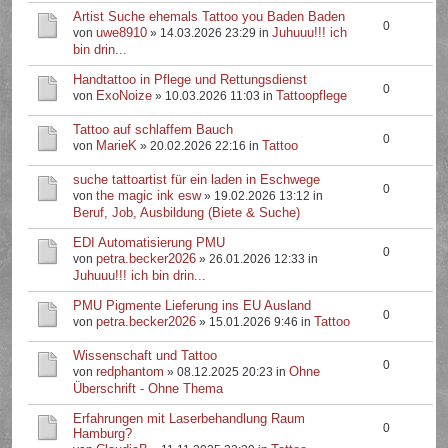
Artist Suche ehemals Tattoo you Baden Baden
0
uwe8910
Juhuuu!!! ich
von
» 14.03.2026 23:29 in
bin drin...
Handtattoo in Pflege und Rettungsdienst
0
ExoNoize
Tattoopflege
von
» 10.03.2026 11:03 in
Tattoo auf schlaffem Bauch
0
MarieK
Tattoo
von
» 20.02.2026 22:16 in
suche tattoartist für ein laden in Eschwege
0
the magic ink esw
von
» 19.02.2026 13:12 in
Beruf, Job, Ausbildung (Biete & Suche)
EDI Automatisierung PMU
0
petra.becker2026
von
» 26.01.2026 12:33 in
Juhuuu!!! ich bin drin...
PMU Pigmente Lieferung ins EU Ausland
0
petra.becker2026
Tattoo
von
» 15.01.2026 9:46 in
Wissenschaft und Tattoo
0
redphantom
Ohne
von
» 08.12.2025 20:23 in
Überschrift - Ohne Thema
Erfahrungen mit Laserbehandlung Raum
0
Hamburg?