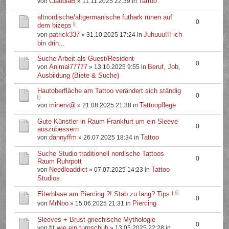
ClaudiaB
Tattoo
von
» 11.11.2025 22:39 in
altnordische/altgermanische futhark runen auf
0
dem bizeps
patrick337
Juhuuu!!! ich
von
» 31.10.2025 17:24 in
bin drin...
Suche Arbeit als Guest/Resident
0
Animal77777
Beruf, Job,
von
» 13.10.2025 9:55 in
Ausbildung (Biete & Suche)
Hautoberfläche am Tattoo verändert sich ständig
0
minerv@
Tattoopflege
von
» 21.08.2025 21:38 in
Gute Künstler in Raum Frankfurt um ein Sleeve
0
auszubessern
dannyffm
Tattoo
von
» 26.07.2025 18:34 in
Suche Studio traditionell nordische Tattoos
0
Raum Ruhrpott
Needleaddict
Tattoo-
von
» 07.07.2025 14:23 in
Studios
Eiterblase am Piercing ?! Stab zu lang? Tips !
0
MrNoo
Piercing
von
» 15.06.2025 21:31 in
Sleeves + Brust griechische Mythologie
0
fit.wie.ein.turnschuh
von
» 13.05.2025 22:28 in