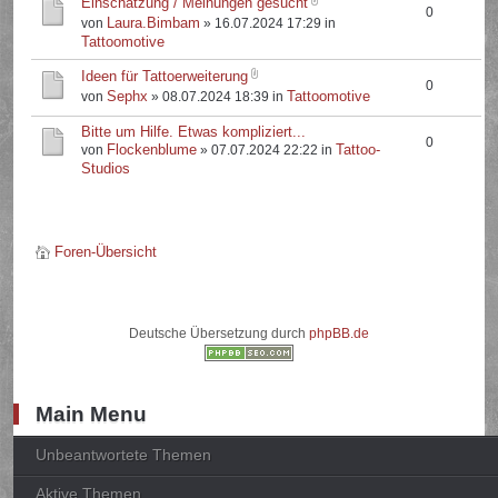
Einschätzung / Meinungen gesucht
0
Laura.Bimbam
von
» 16.07.2024 17:29 in
Tattoomotive
Ideen für Tattoerweiterung
0
Sephx
Tattoomotive
von
» 08.07.2024 18:39 in
Bitte um Hilfe. Etwas kompliziert...
0
Flockenblume
Tattoo-
von
» 07.07.2024 22:22 in
Studios
Foren-Übersicht
Deutsche Übersetzung durch
phpBB.de
Main Menu
Unbeantwortete Themen
Aktive Themen