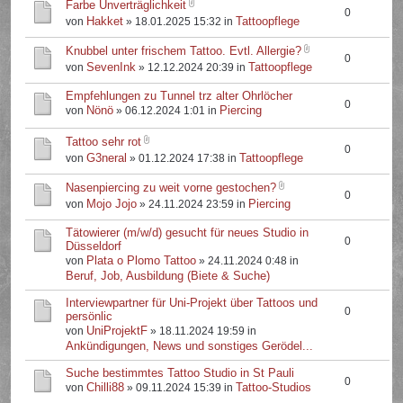
Farbe Unverträglichkeit
0
Hakket
Tattoopflege
von
» 18.01.2025 15:32 in
Knubbel unter frischem Tattoo. Evtl. Allergie?
0
SevenInk
Tattoopflege
von
» 12.12.2024 20:39 in
Empfehlungen zu Tunnel trz alter Ohrlöcher
0
Nönö
Piercing
von
» 06.12.2024 1:01 in
Tattoo sehr rot
0
G3neral
Tattoopflege
von
» 01.12.2024 17:38 in
Nasenpiercing zu weit vorne gestochen?
0
Mojo Jojo
Piercing
von
» 24.11.2024 23:59 in
Tätowierer (m/w/d) gesucht für neues Studio in
0
Düsseldorf
Plata o Plomo Tattoo
von
» 24.11.2024 0:48 in
Beruf, Job, Ausbildung (Biete & Suche)
Interviewpartner für Uni-Projekt über Tattoos und
0
persönlic
UniProjektF
von
» 18.11.2024 19:59 in
Ankündigungen, News und sonstiges Gerödel...
Suche bestimmtes Tattoo Studio in St Pauli
0
Chilli88
Tattoo-Studios
von
» 09.11.2024 15:39 in