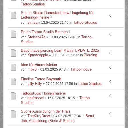
Tattoo-Studios
Suche Studio Darmstadt bzw Umgebung für
0
Lettering/Fineline
simsa
Tattoo-Studios
von
» 13.04.2025 21:46 in
Patch Tattoo Studio Bremen
0
Steffen47a
Tattoo-
von
» 13.03.2025 12:48 in
Studios
Bauchnabelpiercing beim Mann! UPDATE 2025
0
Xpmacapple
Piercing
von
» 03.03.2025 21:32 in
Idee für Himmelsleiter
0
mb78
Tattoomotive
von
» 02.03.2025 9:43 in
Fineline Tattoo Bayreuth
0
Lilly Filly
Tattoo-Studios
von
» 27.02.2025 17:59 in
Tattoostudio Höhlenmalerei
0
gruftassel
Tattoo-
von
» 16.02.2025 18:15 in
Studios
Suche Ausbildung in der Pfalz
0
TheKittyDrew
Beruf,
von
» 04.02.2025 17:34 in
Job, Ausbildung (Biete & Suche)