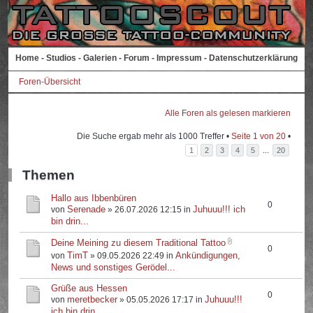
Home
-
Studios
-
Galerien
-
Forum
-
Impressum
-
Datenschutzerklärung
Foren-Übersicht
Alle Foren als gelesen markieren
Die Suche ergab mehr als 1000 Treffer •
Seite
1
von
20
•
...
1
2
3
4
5
20
Themen
Hallo aus Ibbenbüren
0
Serenade
Juhuuu!!! ich
von
» 26.07.2026 12:15 in
bin drin...
Deine Meining zu diesem Traditional Tattoo
0
TimT
Ankündigungen,
von
» 09.05.2026 22:49 in
News und sonstiges Gerödel...
Grüße aus Hessen
0
meretbecker
Juhuuu!!!
von
» 05.05.2026 17:17 in
ich bin drin...