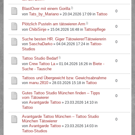
BlastOver mit einem Gorilla
0
Tats_by_Mariano
Tattoo
von
» 20.04.2026 17:09 in
Plötzlich Pusteln am tätowieren Arm
0
ChibiSinje
Tattoopflege
von
» 15.04.2026 16:48 in
Suche besten HR. Giger Tätowierer/Tätowiererin
0
SaschaDarko
Tattoo-
von
» 04.04.2026 17:24 in
Studios
Tattoo Studio Bedarf
0
Crew Tattoo La
Biete -
von
» 01.04.2026 16:26 in
Suche - Tausche
Tattoos und Übergewicht bzw. Gewichsabnahme
0
manu.2810
Tattoo
von
» 28.03.2026 15:18 in
Gutes Tattoo Studio München finden – Tipps
0
vom Tätowierer
Avantgarde Tattoo
von
» 23.03.2026 14:10 in
Tattoo
Avantgarde Tattoo München – Tattoo Studio
0
München Tätowierer
Avantgarde Tattoo
von
» 23.03.2026 14:03 in
Tattoo-Studios