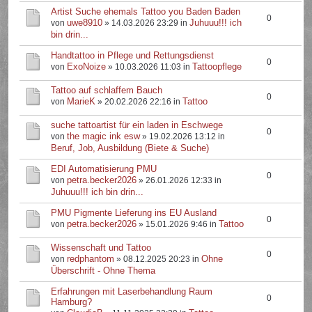
Artist Suche ehemals Tattoo you Baden Baden
0
uwe8910
Juhuuu!!! ich
von
» 14.03.2026 23:29 in
bin drin...
Handtattoo in Pflege und Rettungsdienst
0
ExoNoize
Tattoopflege
von
» 10.03.2026 11:03 in
Tattoo auf schlaffem Bauch
0
MarieK
Tattoo
von
» 20.02.2026 22:16 in
suche tattoartist für ein laden in Eschwege
0
the magic ink esw
von
» 19.02.2026 13:12 in
Beruf, Job, Ausbildung (Biete & Suche)
EDI Automatisierung PMU
0
petra.becker2026
von
» 26.01.2026 12:33 in
Juhuuu!!! ich bin drin...
PMU Pigmente Lieferung ins EU Ausland
0
petra.becker2026
Tattoo
von
» 15.01.2026 9:46 in
Wissenschaft und Tattoo
0
redphantom
Ohne
von
» 08.12.2025 20:23 in
Überschrift - Ohne Thema
Erfahrungen mit Laserbehandlung Raum
0
Hamburg?