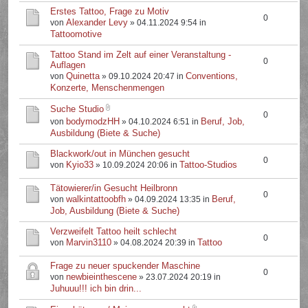
Erstes Tattoo, Frage zu Motiv
0
Alexander Levy
von
» 04.11.2024 9:54 in
Tattoomotive
Tattoo Stand im Zelt auf einer Veranstaltung -
0
Auflagen
Quinetta
Conventions,
von
» 09.10.2024 20:47 in
Konzerte, Menschenmengen
Suche Studio
0
bodymodzHH
Beruf, Job,
von
» 04.10.2024 6:51 in
Ausbildung (Biete & Suche)
Blackwork/out in München gesucht
0
Kyio33
Tattoo-Studios
von
» 10.09.2024 20:06 in
Tätowierer/in Gesucht Heilbronn
0
walkintattoobfh
Beruf,
von
» 04.09.2024 13:35 in
Job, Ausbildung (Biete & Suche)
Verzweifelt Tattoo heilt schlecht
0
Marvin3110
Tattoo
von
» 04.08.2024 20:39 in
Frage zu neuer spuckender Maschine
0
newbieinthescene
von
» 23.07.2024 20:19 in
Juhuuu!!! ich bin drin...