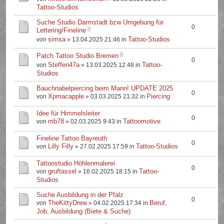
Tattoo-Studios
Suche Studio Darmstadt bzw Umgebung für
0
Lettering/Fineline
simsa
Tattoo-Studios
von
» 13.04.2025 21:46 in
Patch Tattoo Studio Bremen
0
Steffen47a
Tattoo-
von
» 13.03.2025 12:48 in
Studios
Bauchnabelpiercing beim Mann! UPDATE 2025
0
Xpmacapple
Piercing
von
» 03.03.2025 21:32 in
Idee für Himmelsleiter
0
mb78
Tattoomotive
von
» 02.03.2025 9:43 in
Fineline Tattoo Bayreuth
0
Lilly Filly
Tattoo-Studios
von
» 27.02.2025 17:59 in
Tattoostudio Höhlenmalerei
0
gruftassel
Tattoo-
von
» 16.02.2025 18:15 in
Studios
Suche Ausbildung in der Pfalz
0
TheKittyDrew
Beruf,
von
» 04.02.2025 17:34 in
Job, Ausbildung (Biete & Suche)