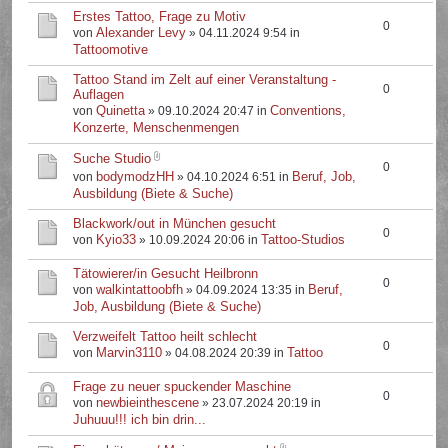
Erstes Tattoo, Frage zu Motiv
0
Alexander Levy
von
» 04.11.2024 9:54 in
Tattoomotive
Tattoo Stand im Zelt auf einer Veranstaltung -
0
Auflagen
Quinetta
Conventions,
von
» 09.10.2024 20:47 in
Konzerte, Menschenmengen
Suche Studio
0
bodymodzHH
Beruf, Job,
von
» 04.10.2024 6:51 in
Ausbildung (Biete & Suche)
Blackwork/out in München gesucht
0
Kyio33
Tattoo-Studios
von
» 10.09.2024 20:06 in
Tätowierer/in Gesucht Heilbronn
0
walkintattoobfh
Beruf,
von
» 04.09.2024 13:35 in
Job, Ausbildung (Biete & Suche)
Verzweifelt Tattoo heilt schlecht
0
Marvin3110
Tattoo
von
» 04.08.2024 20:39 in
Frage zu neuer spuckender Maschine
0
newbieinthescene
von
» 23.07.2024 20:19 in
Juhuuu!!! ich bin drin...