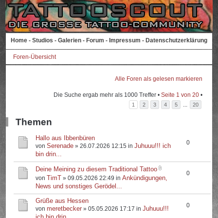
Home
-
Studios
-
Galerien
-
Forum
-
Impressum
-
Datenschutzerklärung
Foren-Übersicht
Alle Foren als gelesen markieren
Die Suche ergab mehr als 1000 Treffer •
Seite
1
von
20
•
...
1
2
3
4
5
20
Themen
Hallo aus Ibbenbüren
0
Serenade
Juhuuu!!! ich
von
» 26.07.2026 12:15 in
bin drin...
Deine Meining zu diesem Traditional Tattoo
0
TimT
Ankündigungen,
von
» 09.05.2026 22:49 in
News und sonstiges Gerödel...
Grüße aus Hessen
0
meretbecker
Juhuuu!!!
von
» 05.05.2026 17:17 in
ich bin drin...