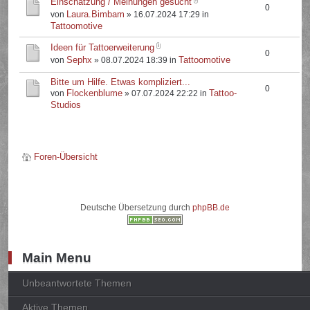
Einschätzung / Meinungen gesucht
0
Laura.Bimbam
von
» 16.07.2024 17:29 in
Tattoomotive
Ideen für Tattoerweiterung
0
Sephx
Tattoomotive
von
» 08.07.2024 18:39 in
Bitte um Hilfe. Etwas kompliziert...
0
Flockenblume
Tattoo-
von
» 07.07.2024 22:22 in
Studios
Foren-Übersicht
Deutsche Übersetzung durch
phpBB.de
Main Menu
Unbeantwortete Themen
Aktive Themen