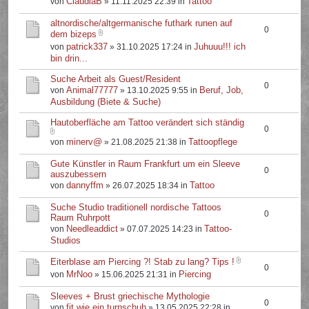
ClaudiaB
Tattoo
von
» 11.11.2025 22:39 in
altnordische/altgermanische futhark runen auf
0
dem bizeps
patrick337
Juhuuu!!! ich
von
» 31.10.2025 17:24 in
bin drin...
Suche Arbeit als Guest/Resident
0
Animal77777
Beruf, Job,
von
» 13.10.2025 9:55 in
Ausbildung (Biete & Suche)
Hautoberfläche am Tattoo verändert sich ständig
0
minerv@
Tattoopflege
von
» 21.08.2025 21:38 in
Gute Künstler in Raum Frankfurt um ein Sleeve
0
auszubessern
dannyffm
Tattoo
von
» 26.07.2025 18:34 in
Suche Studio traditionell nordische Tattoos
0
Raum Ruhrpott
Needleaddict
Tattoo-
von
» 07.07.2025 14:23 in
Studios
Eiterblase am Piercing ?! Stab zu lang? Tips !
0
MrNoo
Piercing
von
» 15.06.2025 21:31 in
Sleeves + Brust griechische Mythologie
0
fit.wie.ein.turnschuh
von
» 13.05.2025 22:28 in