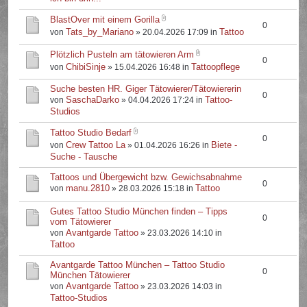
BlastOver mit einem Gorilla
0
Tats_by_Mariano
Tattoo
von
» 20.04.2026 17:09 in
Plötzlich Pusteln am tätowieren Arm
0
ChibiSinje
Tattoopflege
von
» 15.04.2026 16:48 in
Suche besten HR. Giger Tätowierer/Tätowiererin
0
SaschaDarko
Tattoo-
von
» 04.04.2026 17:24 in
Studios
Tattoo Studio Bedarf
0
Crew Tattoo La
Biete -
von
» 01.04.2026 16:26 in
Suche - Tausche
Tattoos und Übergewicht bzw. Gewichsabnahme
0
manu.2810
Tattoo
von
» 28.03.2026 15:18 in
Gutes Tattoo Studio München finden – Tipps
0
vom Tätowierer
Avantgarde Tattoo
von
» 23.03.2026 14:10 in
Tattoo
Avantgarde Tattoo München – Tattoo Studio
0
München Tätowierer
Avantgarde Tattoo
von
» 23.03.2026 14:03 in
Tattoo-Studios