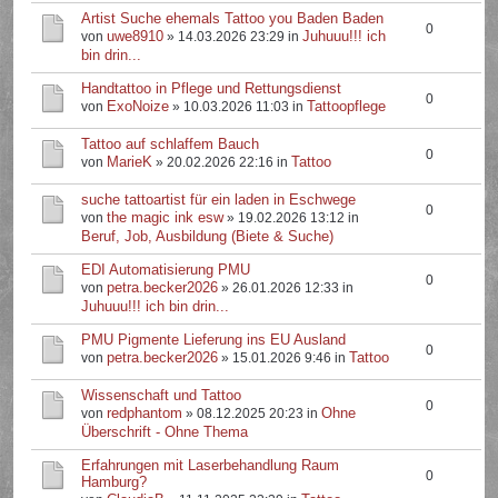
Artist Suche ehemals Tattoo you Baden Baden
0
uwe8910
Juhuuu!!! ich
von
» 14.03.2026 23:29 in
bin drin...
Handtattoo in Pflege und Rettungsdienst
0
ExoNoize
Tattoopflege
von
» 10.03.2026 11:03 in
Tattoo auf schlaffem Bauch
0
MarieK
Tattoo
von
» 20.02.2026 22:16 in
suche tattoartist für ein laden in Eschwege
0
the magic ink esw
von
» 19.02.2026 13:12 in
Beruf, Job, Ausbildung (Biete & Suche)
EDI Automatisierung PMU
0
petra.becker2026
von
» 26.01.2026 12:33 in
Juhuuu!!! ich bin drin...
PMU Pigmente Lieferung ins EU Ausland
0
petra.becker2026
Tattoo
von
» 15.01.2026 9:46 in
Wissenschaft und Tattoo
0
redphantom
Ohne
von
» 08.12.2025 20:23 in
Überschrift - Ohne Thema
Erfahrungen mit Laserbehandlung Raum
0
Hamburg?