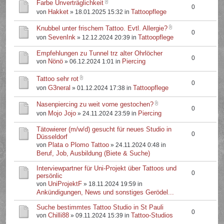
Farbe Unverträglichkeit
0
Hakket
Tattoopflege
von
» 18.01.2025 15:32 in
Knubbel unter frischem Tattoo. Evtl. Allergie?
0
SevenInk
Tattoopflege
von
» 12.12.2024 20:39 in
Empfehlungen zu Tunnel trz alter Ohrlöcher
0
Nönö
Piercing
von
» 06.12.2024 1:01 in
Tattoo sehr rot
0
G3neral
Tattoopflege
von
» 01.12.2024 17:38 in
Nasenpiercing zu weit vorne gestochen?
0
Mojo Jojo
Piercing
von
» 24.11.2024 23:59 in
Tätowierer (m/w/d) gesucht für neues Studio in
0
Düsseldorf
Plata o Plomo Tattoo
von
» 24.11.2024 0:48 in
Beruf, Job, Ausbildung (Biete & Suche)
Interviewpartner für Uni-Projekt über Tattoos und
0
persönlic
UniProjektF
von
» 18.11.2024 19:59 in
Ankündigungen, News und sonstiges Gerödel...
Suche bestimmtes Tattoo Studio in St Pauli
0
Chilli88
Tattoo-Studios
von
» 09.11.2024 15:39 in