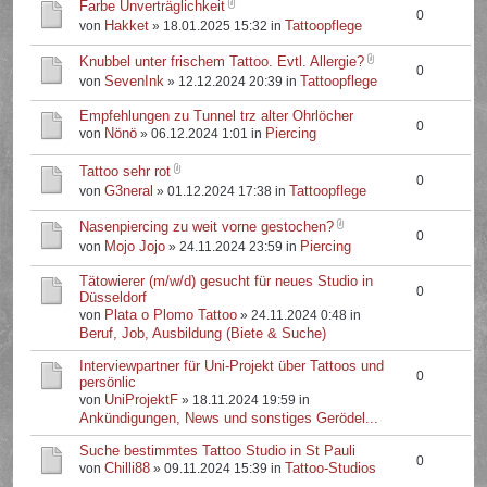
Farbe Unverträglichkeit
0
Hakket
Tattoopflege
von
» 18.01.2025 15:32 in
Knubbel unter frischem Tattoo. Evtl. Allergie?
0
SevenInk
Tattoopflege
von
» 12.12.2024 20:39 in
Empfehlungen zu Tunnel trz alter Ohrlöcher
0
Nönö
Piercing
von
» 06.12.2024 1:01 in
Tattoo sehr rot
0
G3neral
Tattoopflege
von
» 01.12.2024 17:38 in
Nasenpiercing zu weit vorne gestochen?
0
Mojo Jojo
Piercing
von
» 24.11.2024 23:59 in
Tätowierer (m/w/d) gesucht für neues Studio in
0
Düsseldorf
Plata o Plomo Tattoo
von
» 24.11.2024 0:48 in
Beruf, Job, Ausbildung (Biete & Suche)
Interviewpartner für Uni-Projekt über Tattoos und
0
persönlic
UniProjektF
von
» 18.11.2024 19:59 in
Ankündigungen, News und sonstiges Gerödel...
Suche bestimmtes Tattoo Studio in St Pauli
0
Chilli88
Tattoo-Studios
von
» 09.11.2024 15:39 in