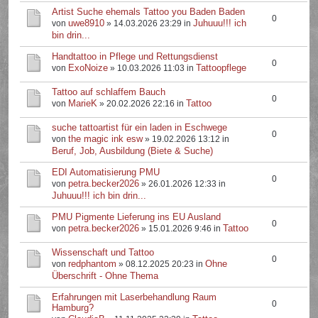
Artist Suche ehemals Tattoo you Baden Baden
0
uwe8910
Juhuuu!!! ich
von
» 14.03.2026 23:29 in
bin drin...
Handtattoo in Pflege und Rettungsdienst
0
ExoNoize
Tattoopflege
von
» 10.03.2026 11:03 in
Tattoo auf schlaffem Bauch
0
MarieK
Tattoo
von
» 20.02.2026 22:16 in
suche tattoartist für ein laden in Eschwege
0
the magic ink esw
von
» 19.02.2026 13:12 in
Beruf, Job, Ausbildung (Biete & Suche)
EDI Automatisierung PMU
0
petra.becker2026
von
» 26.01.2026 12:33 in
Juhuuu!!! ich bin drin...
PMU Pigmente Lieferung ins EU Ausland
0
petra.becker2026
Tattoo
von
» 15.01.2026 9:46 in
Wissenschaft und Tattoo
0
redphantom
Ohne
von
» 08.12.2025 20:23 in
Überschrift - Ohne Thema
Erfahrungen mit Laserbehandlung Raum
0
Hamburg?