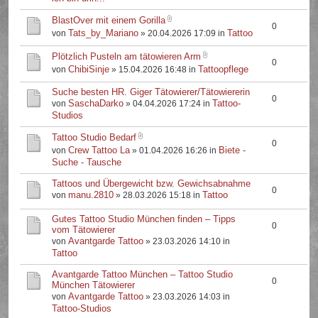
BlastOver mit einem Gorilla
0
Tats_by_Mariano
Tattoo
von
» 20.04.2026 17:09 in
Plötzlich Pusteln am tätowieren Arm
0
ChibiSinje
Tattoopflege
von
» 15.04.2026 16:48 in
Suche besten HR. Giger Tätowierer/Tätowiererin
0
SaschaDarko
Tattoo-
von
» 04.04.2026 17:24 in
Studios
Tattoo Studio Bedarf
0
Crew Tattoo La
Biete -
von
» 01.04.2026 16:26 in
Suche - Tausche
Tattoos und Übergewicht bzw. Gewichsabnahme
0
manu.2810
Tattoo
von
» 28.03.2026 15:18 in
Gutes Tattoo Studio München finden – Tipps
0
vom Tätowierer
Avantgarde Tattoo
von
» 23.03.2026 14:10 in
Tattoo
Avantgarde Tattoo München – Tattoo Studio
0
München Tätowierer
Avantgarde Tattoo
von
» 23.03.2026 14:03 in
Tattoo-Studios