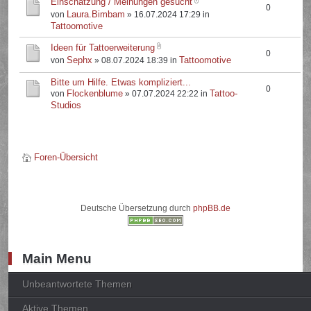
Einschätzung / Meinungen gesucht
0
Laura.Bimbam
von
» 16.07.2024 17:29 in
Tattoomotive
Ideen für Tattoerweiterung
0
Sephx
Tattoomotive
von
» 08.07.2024 18:39 in
Bitte um Hilfe. Etwas kompliziert...
0
Flockenblume
Tattoo-
von
» 07.07.2024 22:22 in
Studios
Foren-Übersicht
Deutsche Übersetzung durch
phpBB.de
Main Menu
Unbeantwortete Themen
Aktive Themen