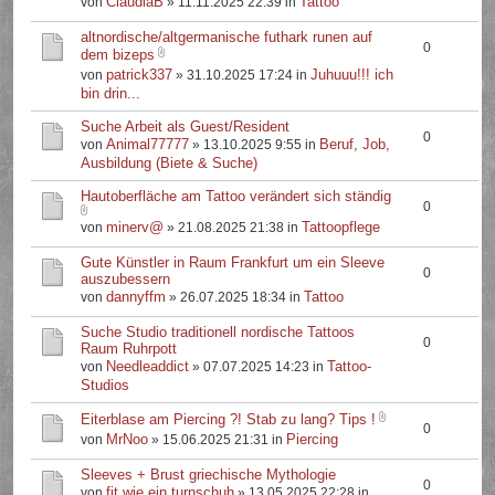
ClaudiaB
Tattoo
von
» 11.11.2025 22:39 in
altnordische/altgermanische futhark runen auf
0
dem bizeps
patrick337
Juhuuu!!! ich
von
» 31.10.2025 17:24 in
bin drin...
Suche Arbeit als Guest/Resident
0
Animal77777
Beruf, Job,
von
» 13.10.2025 9:55 in
Ausbildung (Biete & Suche)
Hautoberfläche am Tattoo verändert sich ständig
0
minerv@
Tattoopflege
von
» 21.08.2025 21:38 in
Gute Künstler in Raum Frankfurt um ein Sleeve
0
auszubessern
dannyffm
Tattoo
von
» 26.07.2025 18:34 in
Suche Studio traditionell nordische Tattoos
0
Raum Ruhrpott
Needleaddict
Tattoo-
von
» 07.07.2025 14:23 in
Studios
Eiterblase am Piercing ?! Stab zu lang? Tips !
0
MrNoo
Piercing
von
» 15.06.2025 21:31 in
Sleeves + Brust griechische Mythologie
0
fit.wie.ein.turnschuh
von
» 13.05.2025 22:28 in