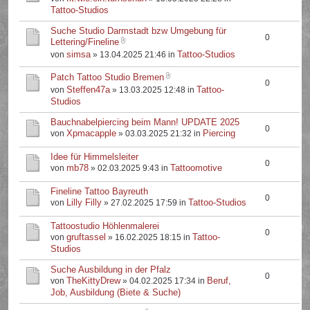
Tattoo-Studios
Suche Studio Darmstadt bzw Umgebung für
0
Lettering/Fineline
simsa
Tattoo-Studios
von
» 13.04.2025 21:46 in
Patch Tattoo Studio Bremen
0
Steffen47a
Tattoo-
von
» 13.03.2025 12:48 in
Studios
Bauchnabelpiercing beim Mann! UPDATE 2025
0
Xpmacapple
Piercing
von
» 03.03.2025 21:32 in
Idee für Himmelsleiter
0
mb78
Tattoomotive
von
» 02.03.2025 9:43 in
Fineline Tattoo Bayreuth
0
Lilly Filly
Tattoo-Studios
von
» 27.02.2025 17:59 in
Tattoostudio Höhlenmalerei
0
gruftassel
Tattoo-
von
» 16.02.2025 18:15 in
Studios
Suche Ausbildung in der Pfalz
0
TheKittyDrew
Beruf,
von
» 04.02.2025 17:34 in
Job, Ausbildung (Biete & Suche)