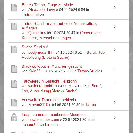
Erstes Tattoo, Frage zu Motiv
0
Alexander Levy
von
» 04.11.2024 9:54 in
Tattoomotive
Tattoo Stand im Zelt auf einer Veranstaltung -
0
Auflagen
Quinetta
Conventions,
von
» 09.10.2024 20:47 in
Konzerte, Menschenmengen
Suche Studio
0
bodymodzHH
Beruf, Job,
von
» 04.10.2024 6:51 in
Ausbildung (Biete & Suche)
Blackwork/out in München gesucht
0
Kyio33
Tattoo-Studios
von
» 10.09.2024 20:06 in
Tätowierer/in Gesucht Heilbronn
0
walkintattoobfh
Beruf,
von
» 04.09.2024 13:35 in
Job, Ausbildung (Biete & Suche)
Verzweifelt Tattoo heilt schlecht
0
Marvin3110
Tattoo
von
» 04.08.2024 20:39 in
Frage zu neuer spuckender Maschine
0
newbieinthescene
von
» 23.07.2024 20:19 in
Juhuuu!!! ich bin drin...