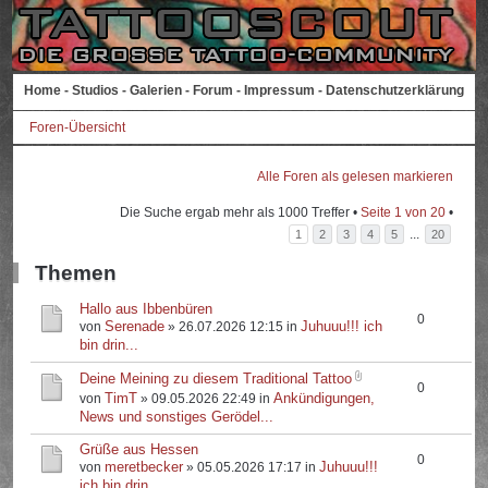
Home
-
Studios
-
Galerien
-
Forum
-
Impressum
-
Datenschutzerklärung
Foren-Übersicht
Alle Foren als gelesen markieren
Die Suche ergab mehr als 1000 Treffer •
Seite
1
von
20
•
...
1
2
3
4
5
20
Themen
Hallo aus Ibbenbüren
0
Serenade
Juhuuu!!! ich
von
» 26.07.2026 12:15 in
bin drin...
Deine Meining zu diesem Traditional Tattoo
0
TimT
Ankündigungen,
von
» 09.05.2026 22:49 in
News und sonstiges Gerödel...
Grüße aus Hessen
0
meretbecker
Juhuuu!!!
von
» 05.05.2026 17:17 in
ich bin drin...