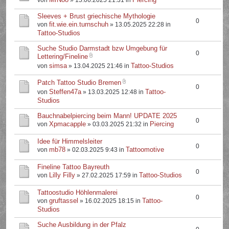
von
» 15.06.2025 21:31 in
Sleeves + Brust griechische Mythologie
0
fit.wie.ein.turnschuh
von
» 13.05.2025 22:28 in
Tattoo-Studios
Suche Studio Darmstadt bzw Umgebung für
0
Lettering/Fineline
simsa
Tattoo-Studios
von
» 13.04.2025 21:46 in
Patch Tattoo Studio Bremen
0
Steffen47a
Tattoo-
von
» 13.03.2025 12:48 in
Studios
Bauchnabelpiercing beim Mann! UPDATE 2025
0
Xpmacapple
Piercing
von
» 03.03.2025 21:32 in
Idee für Himmelsleiter
0
mb78
Tattoomotive
von
» 02.03.2025 9:43 in
Fineline Tattoo Bayreuth
0
Lilly Filly
Tattoo-Studios
von
» 27.02.2025 17:59 in
Tattoostudio Höhlenmalerei
0
gruftassel
Tattoo-
von
» 16.02.2025 18:15 in
Studios
Suche Ausbildung in der Pfalz