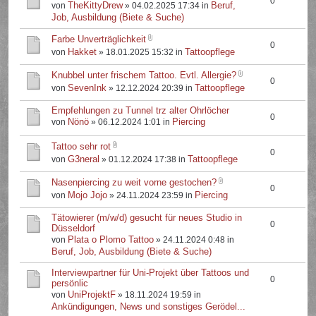
0
TheKittyDrew
Beruf,
von
» 04.02.2025 17:34 in
Job, Ausbildung (Biete & Suche)
Farbe Unverträglichkeit
0
Hakket
Tattoopflege
von
» 18.01.2025 15:32 in
Knubbel unter frischem Tattoo. Evtl. Allergie?
0
SevenInk
Tattoopflege
von
» 12.12.2024 20:39 in
Empfehlungen zu Tunnel trz alter Ohrlöcher
0
Nönö
Piercing
von
» 06.12.2024 1:01 in
Tattoo sehr rot
0
G3neral
Tattoopflege
von
» 01.12.2024 17:38 in
Nasenpiercing zu weit vorne gestochen?
0
Mojo Jojo
Piercing
von
» 24.11.2024 23:59 in
Tätowierer (m/w/d) gesucht für neues Studio in
0
Düsseldorf
Plata o Plomo Tattoo
von
» 24.11.2024 0:48 in
Beruf, Job, Ausbildung (Biete & Suche)
Interviewpartner für Uni-Projekt über Tattoos und
0
persönlic
UniProjektF
von
» 18.11.2024 19:59 in
Ankündigungen, News und sonstiges Gerödel...