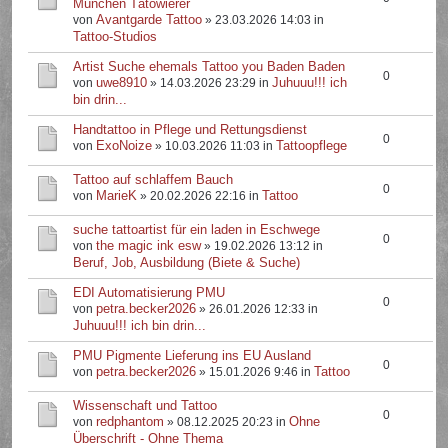
München Tätowierer
Avantgarde Tattoo
von
» 23.03.2026 14:03 in
Tattoo-Studios
Artist Suche ehemals Tattoo you Baden Baden
0
uwe8910
Juhuuu!!! ich
von
» 14.03.2026 23:29 in
bin drin...
Handtattoo in Pflege und Rettungsdienst
0
ExoNoize
Tattoopflege
von
» 10.03.2026 11:03 in
Tattoo auf schlaffem Bauch
0
MarieK
Tattoo
von
» 20.02.2026 22:16 in
suche tattoartist für ein laden in Eschwege
0
the magic ink esw
von
» 19.02.2026 13:12 in
Beruf, Job, Ausbildung (Biete & Suche)
EDI Automatisierung PMU
0
petra.becker2026
von
» 26.01.2026 12:33 in
Juhuuu!!! ich bin drin...
PMU Pigmente Lieferung ins EU Ausland
0
petra.becker2026
Tattoo
von
» 15.01.2026 9:46 in
Wissenschaft und Tattoo
0
redphantom
Ohne
von
» 08.12.2025 20:23 in
Überschrift - Ohne Thema