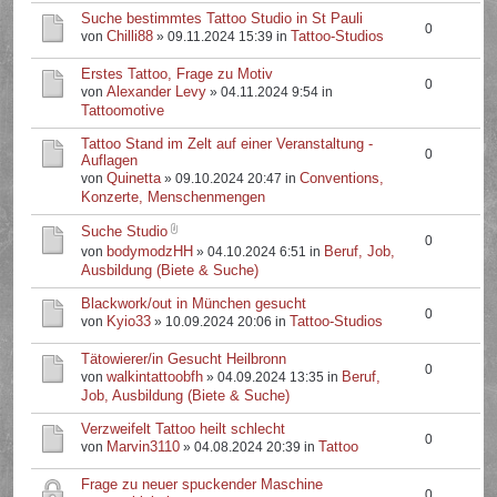
Suche bestimmtes Tattoo Studio in St Pauli
0
Chilli88
Tattoo-Studios
von
» 09.11.2024 15:39 in
Erstes Tattoo, Frage zu Motiv
0
Alexander Levy
von
» 04.11.2024 9:54 in
Tattoomotive
Tattoo Stand im Zelt auf einer Veranstaltung -
0
Auflagen
Quinetta
Conventions,
von
» 09.10.2024 20:47 in
Konzerte, Menschenmengen
Suche Studio
0
bodymodzHH
Beruf, Job,
von
» 04.10.2024 6:51 in
Ausbildung (Biete & Suche)
Blackwork/out in München gesucht
0
Kyio33
Tattoo-Studios
von
» 10.09.2024 20:06 in
Tätowierer/in Gesucht Heilbronn
0
walkintattoobfh
Beruf,
von
» 04.09.2024 13:35 in
Job, Ausbildung (Biete & Suche)
Verzweifelt Tattoo heilt schlecht
0
Marvin3110
Tattoo
von
» 04.08.2024 20:39 in
Frage zu neuer spuckender Maschine
0