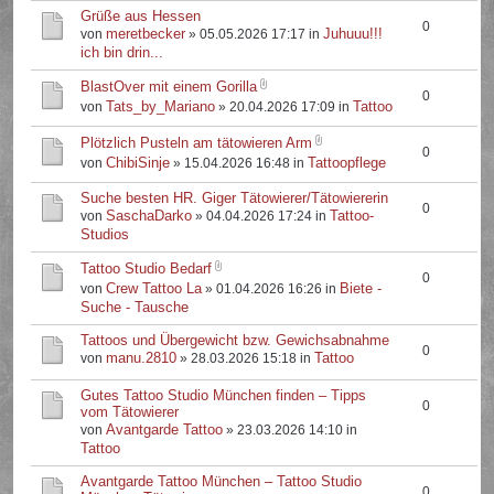
Grüße aus Hessen
0
meretbecker
Juhuuu!!!
von
» 05.05.2026 17:17 in
ich bin drin...
BlastOver mit einem Gorilla
0
Tats_by_Mariano
Tattoo
von
» 20.04.2026 17:09 in
Plötzlich Pusteln am tätowieren Arm
0
ChibiSinje
Tattoopflege
von
» 15.04.2026 16:48 in
Suche besten HR. Giger Tätowierer/Tätowiererin
0
SaschaDarko
Tattoo-
von
» 04.04.2026 17:24 in
Studios
Tattoo Studio Bedarf
0
Crew Tattoo La
Biete -
von
» 01.04.2026 16:26 in
Suche - Tausche
Tattoos und Übergewicht bzw. Gewichsabnahme
0
manu.2810
Tattoo
von
» 28.03.2026 15:18 in
Gutes Tattoo Studio München finden – Tipps
0
vom Tätowierer
Avantgarde Tattoo
von
» 23.03.2026 14:10 in
Tattoo
Avantgarde Tattoo München – Tattoo Studio
0