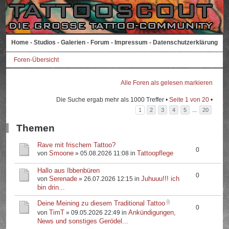
Home
-
Studios
-
Galerien
-
Forum
-
Impressum
-
Datenschutzerklärung
Foren-Übersicht
Alle Foren als gelesen markieren
Die Suche ergab mehr als 1000 Treffer •
Seite
1
von
20
•
...
1
2
3
4
5
20
Themen
Rave mit frischem Tattoo?
0
Smoone
Tattoopflege
von
» 05.08.2026 11:08 in
Hallo aus Ibbenbüren
0
Serenade
Juhuuu!!! ich
von
» 26.07.2026 12:15 in
bin drin...
Deine Meining zu diesem Traditional Tattoo
0
TimT
Ankündigungen,
von
» 09.05.2026 22:49 in
News und sonstiges Gerödel...