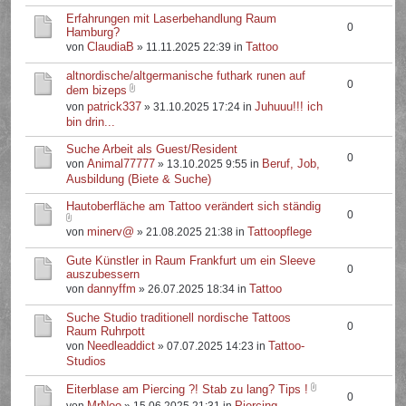
Erfahrungen mit Laserbehandlung Raum
0
Hamburg?
ClaudiaB
Tattoo
von
» 11.11.2025 22:39 in
altnordische/altgermanische futhark runen auf
0
dem bizeps
patrick337
Juhuuu!!! ich
von
» 31.10.2025 17:24 in
bin drin...
Suche Arbeit als Guest/Resident
0
Animal77777
Beruf, Job,
von
» 13.10.2025 9:55 in
Ausbildung (Biete & Suche)
Hautoberfläche am Tattoo verändert sich ständig
0
minerv@
Tattoopflege
von
» 21.08.2025 21:38 in
Gute Künstler in Raum Frankfurt um ein Sleeve
0
auszubessern
dannyffm
Tattoo
von
» 26.07.2025 18:34 in
Suche Studio traditionell nordische Tattoos
0
Raum Ruhrpott
Needleaddict
Tattoo-
von
» 07.07.2025 14:23 in
Studios
Eiterblase am Piercing ?! Stab zu lang? Tips !
0
MrNoo
Piercing