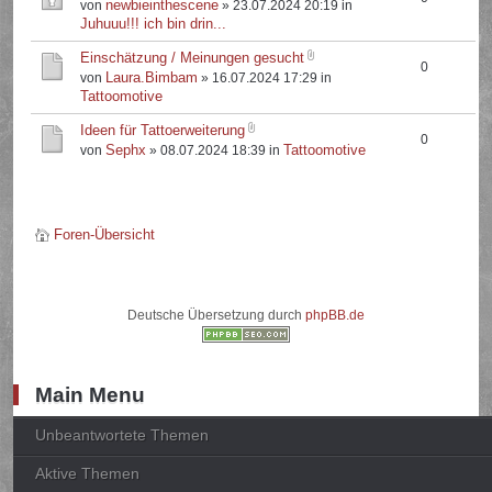
newbieinthescene
von
» 23.07.2024 20:19 in
Juhuuu!!! ich bin drin...
Einschätzung / Meinungen gesucht
0
Laura.Bimbam
von
» 16.07.2024 17:29 in
Tattoomotive
Ideen für Tattoerweiterung
0
Sephx
Tattoomotive
von
» 08.07.2024 18:39 in
Foren-Übersicht
Deutsche Übersetzung durch
phpBB.de
Main Menu
Unbeantwortete Themen
Aktive Themen