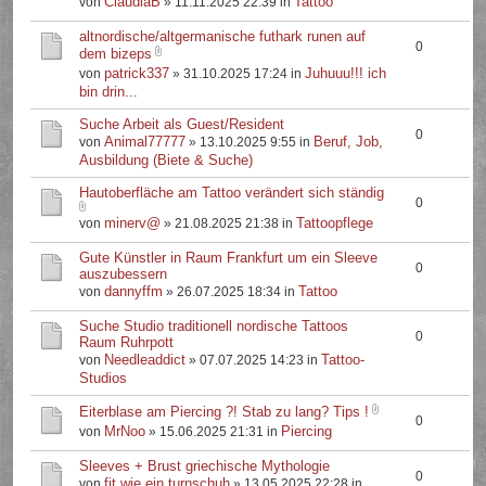
ClaudiaB
Tattoo
von
» 11.11.2025 22:39 in
altnordische/altgermanische futhark runen auf
0
dem bizeps
patrick337
Juhuuu!!! ich
von
» 31.10.2025 17:24 in
bin drin...
Suche Arbeit als Guest/Resident
0
Animal77777
Beruf, Job,
von
» 13.10.2025 9:55 in
Ausbildung (Biete & Suche)
Hautoberfläche am Tattoo verändert sich ständig
0
minerv@
Tattoopflege
von
» 21.08.2025 21:38 in
Gute Künstler in Raum Frankfurt um ein Sleeve
0
auszubessern
dannyffm
Tattoo
von
» 26.07.2025 18:34 in
Suche Studio traditionell nordische Tattoos
0
Raum Ruhrpott
Needleaddict
Tattoo-
von
» 07.07.2025 14:23 in
Studios
Eiterblase am Piercing ?! Stab zu lang? Tips !
0
MrNoo
Piercing
von
» 15.06.2025 21:31 in
Sleeves + Brust griechische Mythologie
0
fit.wie.ein.turnschuh
von
» 13.05.2025 22:28 in