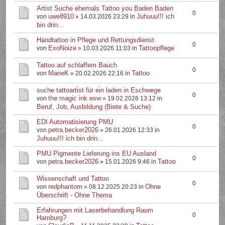
Artist Suche ehemals Tattoo you Baden Baden
0
uwe8910
Juhuuu!!! ich
von
» 14.03.2026 23:29 in
bin drin...
Handtattoo in Pflege und Rettungsdienst
0
ExoNoize
Tattoopflege
von
» 10.03.2026 11:03 in
Tattoo auf schlaffem Bauch
0
MarieK
Tattoo
von
» 20.02.2026 22:16 in
suche tattoartist für ein laden in Eschwege
0
the magic ink esw
von
» 19.02.2026 13:12 in
Beruf, Job, Ausbildung (Biete & Suche)
EDI Automatisierung PMU
0
petra.becker2026
von
» 26.01.2026 12:33 in
Juhuuu!!! ich bin drin...
PMU Pigmente Lieferung ins EU Ausland
0
petra.becker2026
Tattoo
von
» 15.01.2026 9:46 in
Wissenschaft und Tattoo
0
redphantom
Ohne
von
» 08.12.2025 20:23 in
Überschrift - Ohne Thema
Erfahrungen mit Laserbehandlung Raum
0
Hamburg?