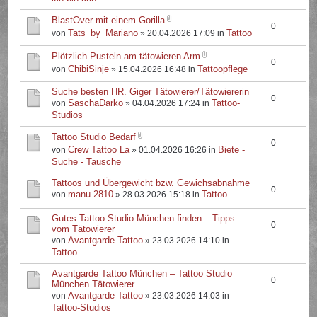
BlastOver mit einem Gorilla
0
Tats_by_Mariano
Tattoo
von
» 20.04.2026 17:09 in
Plötzlich Pusteln am tätowieren Arm
0
ChibiSinje
Tattoopflege
von
» 15.04.2026 16:48 in
Suche besten HR. Giger Tätowierer/Tätowiererin
0
SaschaDarko
Tattoo-
von
» 04.04.2026 17:24 in
Studios
Tattoo Studio Bedarf
0
Crew Tattoo La
Biete -
von
» 01.04.2026 16:26 in
Suche - Tausche
Tattoos und Übergewicht bzw. Gewichsabnahme
0
manu.2810
Tattoo
von
» 28.03.2026 15:18 in
Gutes Tattoo Studio München finden – Tipps
0
vom Tätowierer
Avantgarde Tattoo
von
» 23.03.2026 14:10 in
Tattoo
Avantgarde Tattoo München – Tattoo Studio
0
München Tätowierer
Avantgarde Tattoo
von
» 23.03.2026 14:03 in
Tattoo-Studios