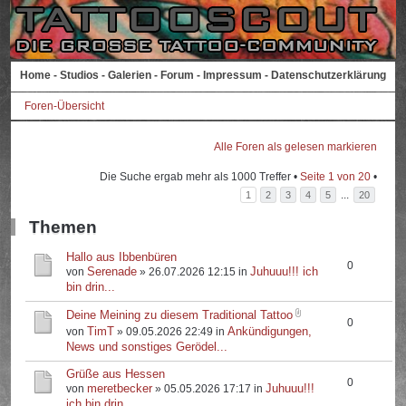
Home
-
Studios
-
Galerien
-
Forum
-
Impressum
-
Datenschutzerklärung
Foren-Übersicht
Alle Foren als gelesen markieren
Die Suche ergab mehr als 1000 Treffer •
Seite
1
von
20
•
...
1
2
3
4
5
20
Themen
Hallo aus Ibbenbüren
0
Serenade
Juhuuu!!! ich
von
» 26.07.2026 12:15 in
bin drin...
Deine Meining zu diesem Traditional Tattoo
0
TimT
Ankündigungen,
von
» 09.05.2026 22:49 in
News und sonstiges Gerödel...
Grüße aus Hessen
0
meretbecker
Juhuuu!!!
von
» 05.05.2026 17:17 in
ich bin drin...