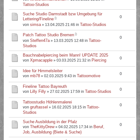
Tattoo-Studios
Suche Studio Darmstadt bzw Umgebung für
0
Lettering/Fineline
simsa
Tattoo-Studios
von
» 13.04.2025 21:46 in
Patch Tattoo Studio Bremen
0
Steffen47a
Tattoo-
von
» 13.03.2025 12:48 in
Studios
Bauchnabelpiercing beim Mann! UPDATE 2025
0
Xpmacapple
Piercing
von
» 03.03.2025 21:32 in
Idee für Himmelsleiter
0
mb78
Tattoomotive
von
» 02.03.2025 9:43 in
Fineline Tattoo Bayreuth
0
Lilly Filly
Tattoo-Studios
von
» 27.02.2025 17:59 in
Tattoostudio Höhlenmalerei
0
gruftassel
Tattoo-
von
» 16.02.2025 18:15 in
Studios
Suche Ausbildung in der Pfalz
0
TheKittyDrew
Beruf,
von
» 04.02.2025 17:34 in
Job, Ausbildung (Biete & Suche)