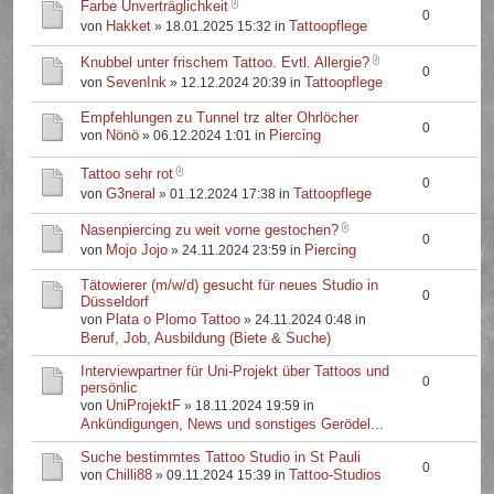
Farbe Unverträglichkeit
0
Hakket
Tattoopflege
von
» 18.01.2025 15:32 in
Knubbel unter frischem Tattoo. Evtl. Allergie?
0
SevenInk
Tattoopflege
von
» 12.12.2024 20:39 in
Empfehlungen zu Tunnel trz alter Ohrlöcher
0
Nönö
Piercing
von
» 06.12.2024 1:01 in
Tattoo sehr rot
0
G3neral
Tattoopflege
von
» 01.12.2024 17:38 in
Nasenpiercing zu weit vorne gestochen?
0
Mojo Jojo
Piercing
von
» 24.11.2024 23:59 in
Tätowierer (m/w/d) gesucht für neues Studio in
0
Düsseldorf
Plata o Plomo Tattoo
von
» 24.11.2024 0:48 in
Beruf, Job, Ausbildung (Biete & Suche)
Interviewpartner für Uni-Projekt über Tattoos und
0
persönlic
UniProjektF
von
» 18.11.2024 19:59 in
Ankündigungen, News und sonstiges Gerödel...
Suche bestimmtes Tattoo Studio in St Pauli
0
Chilli88
Tattoo-Studios
von
» 09.11.2024 15:39 in