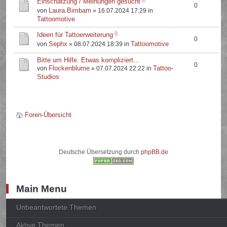
Einschätzung / Meinungen gesucht
0
Laura.Bimbam
von
» 16.07.2024 17:29 in
Tattoomotive
Ideen für Tattoerweiterung
0
Sephx
Tattoomotive
von
» 08.07.2024 18:39 in
Bitte um Hilfe. Etwas kompliziert...
0
Flockenblume
Tattoo-
von
» 07.07.2024 22:22 in
Studios
Foren-Übersicht
Deutsche Übersetzung durch
phpBB.de
Main Menu
Unbeantwortete Themen
Aktive Themen