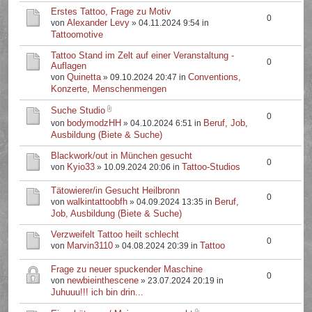
Erstes Tattoo, Frage zu Motiv
0
Alexander Levy
von
» 04.11.2024 9:54 in
Tattoomotive
Tattoo Stand im Zelt auf einer Veranstaltung -
0
Auflagen
Quinetta
Conventions,
von
» 09.10.2024 20:47 in
Konzerte, Menschenmengen
Suche Studio
0
bodymodzHH
Beruf, Job,
von
» 04.10.2024 6:51 in
Ausbildung (Biete & Suche)
Blackwork/out in München gesucht
0
Kyio33
Tattoo-Studios
von
» 10.09.2024 20:06 in
Tätowierer/in Gesucht Heilbronn
0
walkintattoobfh
Beruf,
von
» 04.09.2024 13:35 in
Job, Ausbildung (Biete & Suche)
Verzweifelt Tattoo heilt schlecht
0
Marvin3110
Tattoo
von
» 04.08.2024 20:39 in
Frage zu neuer spuckender Maschine
0
newbieinthescene
von
» 23.07.2024 20:19 in
Juhuuu!!! ich bin drin...